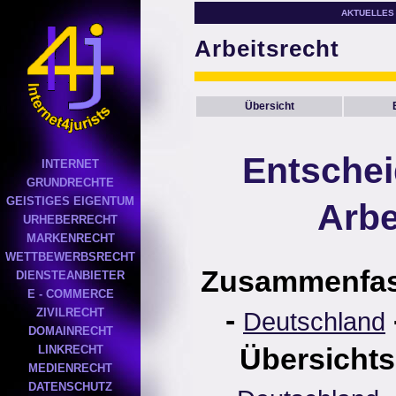
AKTUELLES
Arbeitsrecht
Übersicht
Entsche
INTERNET
GRUNDRECHTE
GEISTIGES EIGENTUM
Arbe
URHEBERRECHT
MARKENRECHT
WETTBEWERBSRECHT
Zusammenfa
DIENSTEANBIETER
E - COMMERCE
-
ZIVILRECHT
Deutschland
DOMAINRECHT
Übersichts
LINKRECHT
MEDIENRECHT
DATENSCHUTZ