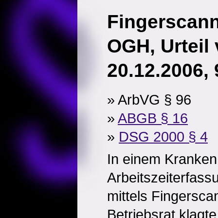
Fingerscan
OGH, Urteil
20.12.2006,
» ArbVG § 96
»
ABGB § 16
»
DSG 2000 § 4
In einem Kranken
Arbeitszeiterfass
mittels Fingersca
Betriebsrat klagte