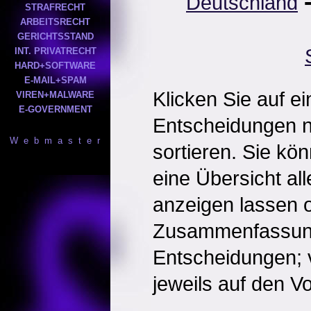
Deutschland
STRAFRECHT
ARBEITSRECHT
GERICHTSSTAND
INT. PRIVATRECHT
HARD+SOFTWARE
E-MAIL+SPAM
Klicken Sie auf e
VIREN+MALWARE
E-GOVERNMENT
Entscheidungen 
W e b m a s t e r
sortieren. Sie kö
eine Übersicht al
anzeigen lassen o
Zusammenfassun
Entscheidungen; 
jeweils auf den Vol