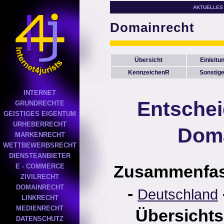
AKTUELLES
Domainrecht
Übersicht
Einleitu
KennzeichenR
Sonstig
INTERNET
Entsche
GRUNDRECHTE
GEISTIGES EIGENTUM
URHEBERRECHT
Doma
MARKENRECHT
WETTBEWERBSRECHT
DIENSTEANBIETER
Zusammenfa
E - COMMERCE
ZIVILRECHT
DOMAINRECHT
-
Deutschland
LINKRECHT
MEDIENRECHT
Übersichts
DATENSCHUTZ