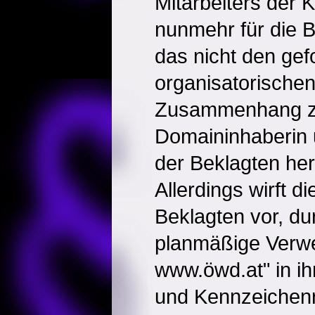
Mitarbeiters der K
nunmehr für die Be
das nicht den gef
organisatorischen
Zusammenhang z
Domaininhaberin
der Beklagten her
Allerdings wirft di
Beklagten vor, du
planmäßige Verw
www.öwd.at" in 
und Kennzeichenr