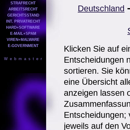
STRAFRECHT
Deutschland
ARBEITSRECHT
GERICHTSSTAND
INT. PRIVATRECHT
HARD+SOFTWARE
E-MAIL+SPAM
VIREN+MALWARE
E-GOVERNMENT
Klicken Sie auf e
Entscheidungen 
W e b m a s t e r
sortieren. Sie kö
eine Übersicht al
anzeigen lassen o
Zusammenfassun
Entscheidungen; 
jeweils auf den Vol