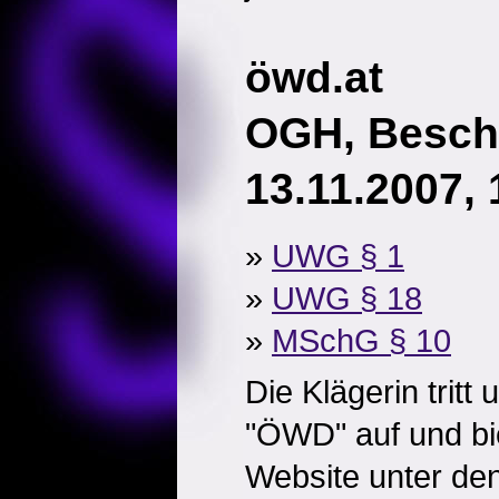
öwd.at
OGH, Besch
13.11.2007,
»
UWG § 1
»
UWG § 18
»
MSchG § 10
Die Klägerin tritt
"ÖWD" auf und bie
Website unter de