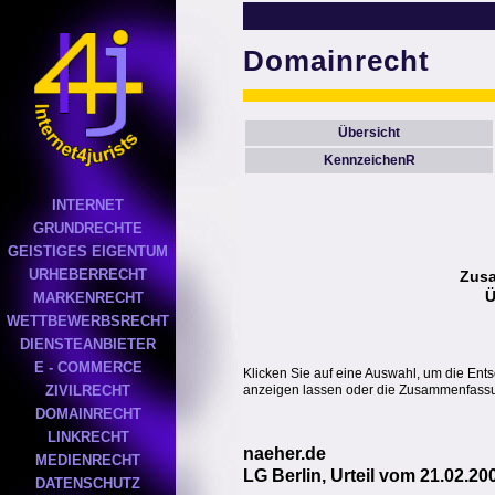
Domainrecht
Übersicht
KennzeichenR
INTERNET
GRUNDRECHTE
GEISTIGES EIGENTUM
URHEBERRECHT
Zus
Ü
MARKENRECHT
WETTBEWERBSRECHT
DIENSTEANBIETER
E - COMMERCE
Klicken Sie auf eine Auswahl, um die Ent
anzeigen lassen oder die Zusammenfassun
ZIVILRECHT
DOMAINRECHT
LINKRECHT
naeher.de
MEDIENRECHT
LG Berlin, Urteil vom 21.02.20
DATENSCHUTZ