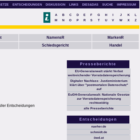
SETZE
ENTSCHEIDUNGEN
DISKUSSION
LINKS
DIES&DAS
SUCHE
IMPRESSUM
A
B
C
D
E
F
G
H
I
J
K
L
M
N
O
P
R
S
T
U
V
W
X
Z
t
NamensR
MarkenR
Schiedsgericht
Handel
Presseberichte
EU-Generalanwalt stärkt Verbot
weitreichender Vorratsdatenspeicherung
Digitaler Nachlass: Justizministerium
klärt über "postmortalen Datenschutz"
auf
EuGH-Generalanwalt: Nationale Gesetze
zur Vorratsdatenspeicherung
rechtswidrig
aller Entscheidungen
alle Presseberichte
Entscheidungen
naeher.de
schmidt.de
öwd.at