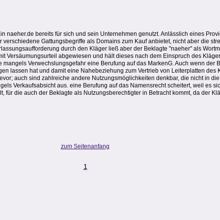
 naeher.de bereits für sich und sein Unternehmen genutzt. Anlässlich eines Prov
er verschiedene Gattungsbegriffe als Domains zum Kauf anbietet, nicht aber die str
rlassungsaufforderung durch den Kläger ließ aber der Beklagte "naeher" als Wortm
mit Versäumungsurteil abgewiesen und hält dieses nach dem Einspruch des Klägers
ere mangels Verwechslungsgefahr eine Berufung auf das MarkenG. Auch wenn der Be
gen lassen hat und damit eine Nahebeziehung zum Vertrieb von Leiterplatten des K
vor; auch sind zahlreiche andere Nutzungsmöglichkeiten denkbar, die nicht in di
els Verkaufsabsicht aus. eine Berufung auf das Namensrecht scheitert, weil es si
t, für die auch der Beklagte als Nutzungsberechtigter in Betracht kommt, da der K
zum Seitenanfang
1