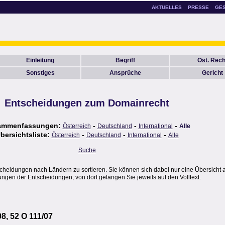
AKTUELLES
PRESSE
GE
Einleitung
Begriff
Öst. Rech
Sonstiges
Ansprüche
Gericht
Entscheidungen zum Domainrecht
ammenfassungen:
-
-
-
Österreich
Deutschland
International
Alle
bersichtsliste:
-
-
-
Österreich
Deutschland
International
Alle
Suche
scheidungen nach Ländern zu sortieren. Sie können sich dabei nur eine Übersicht 
gen der Entscheidungen; von dort gelangen Sie jeweils auf den Volltext.
08, 52 O 111/07