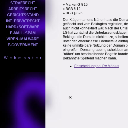
STRAFRECHT
» MarkenG § 15
ARBEITSRECHT
» BGB § 12
» BGB § 826
GERICHTSSTAND
Der Kläger namens Näher hatte die Domain
INT. PRIVATRECHT
gelöscht und vom Beklagten registriert, d
HARD+SOFTWARE
auch nicht konnektiert war. Nach der Unte
LG hat zunächst die Unterlassungsklage 
E-MAIL+SPAM
Beklagte die Domain nicht nutze, scheit
VIREN+MALWARE
unter der Warenklasse Edelmetalle eintra
E-GOVERNMENT
keine unmittelbare Nutzung der Domain be
eingreifen. Domaingrabbing scheidet mang
"näher" um beschreibende Begriffe handel
W e b m a s t e r
Bekanntheit geltend machen kann.
Entscheidung bei RA Möbius
«