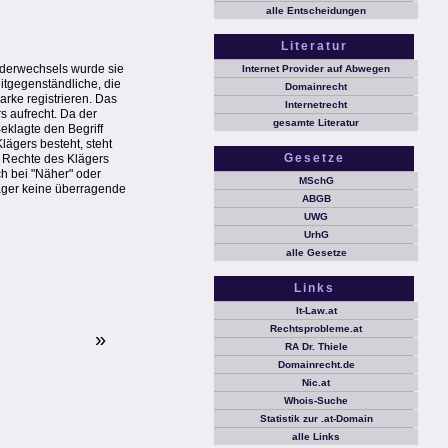
alle Entscheidungen
Literatur
iderwechsels wurde sie
Internet Provider auf Abwegen
eitgegenständliche, die
Domainrecht
arke registrieren. Das
Internetrecht
 aufrecht. Da der
gesamte Literatur
klagte den Begriff
lägers besteht, steht
Gesetze
e Rechte des Klägers
ch bei "Näher" oder
MSchG
läger keine überragende
ABGB
UWG
UrhG
alle Gesetze
Links
It-Law.at
Rechtsprobleme.at
»
RA Dr. Thiele
Domainrecht.de
Nic.at
Whois-Suche
Statistik zur .at-Domain
alle Links