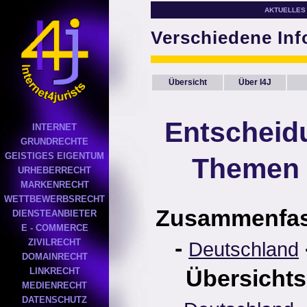
AKTUELLES
Verschiedene In
Übersicht
Über I4J
Entscheid
INTERNET
GRUNDRECHTE
GEISTIGES EIGENTUM
Themen 
URHEBERRECHT
MARKENRECHT
WETTBEWERBSRECHT
Zusammenfa
DIENSTEANBIETER
E - COMMERCE
-
ZIVILRECHT
Deutschland
DOMAINRECHT
Übersichts
LINKRECHT
MEDIENRECHT
DATENSCHUTZ