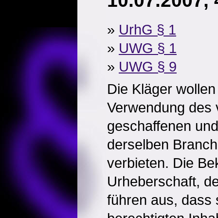
10.07.2007,
»
UrhG § 1
»
UWG § 1
»
UWG § 9
Die Kläger wollen
Verwendung des 
geschaffenen und
derselben Branc
verbieten. Die Be
Urheberschaft, d
führen aus, dass