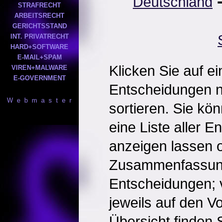
Deutschland
STRAFRECHT
ARBEITSRECHT
GERICHTSSTAND
INT. PRIVATRECHT
HARD+SOFTWARE
E-MAIL+SPAM
Klicken Sie auf e
VIREN+MALWARE
E-GOVERNMENT
Entscheidungen 
W e b m a s t e r
sortieren. Sie kö
eine Liste aller 
anzeigen lassen o
Zusammenfassun
Entscheidungen; 
jeweils auf den Vol
Übersicht finden S