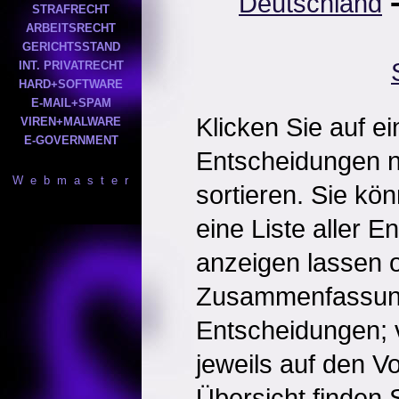
Deutschland
STRAFRECHT
ARBEITSRECHT
GERICHTSSTAND
INT. PRIVATRECHT
HARD+SOFTWARE
E-MAIL+SPAM
Klicken Sie auf e
VIREN+MALWARE
E-GOVERNMENT
Entscheidungen 
W e b m a s t e r
sortieren. Sie kö
eine Liste aller 
anzeigen lassen o
Zusammenfassun
Entscheidungen; 
jeweils auf den Vol
Übersicht finden S