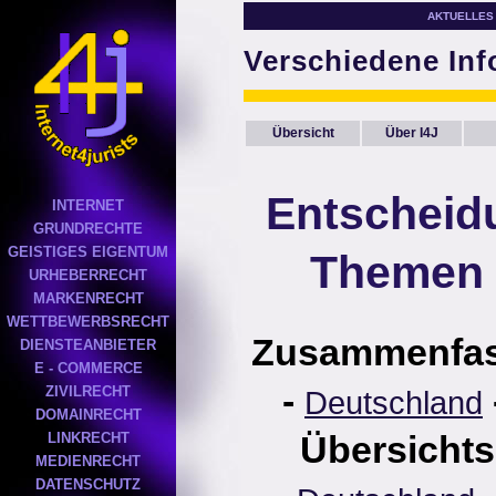
AKTUELLES
Verschiedene In
Übersicht
Über I4J
Entscheid
INTERNET
GRUNDRECHTE
GEISTIGES EIGENTUM
Themen 
URHEBERRECHT
MARKENRECHT
WETTBEWERBSRECHT
Zusammenfa
DIENSTEANBIETER
E - COMMERCE
-
ZIVILRECHT
Deutschland
DOMAINRECHT
Übersichts
LINKRECHT
MEDIENRECHT
DATENSCHUTZ