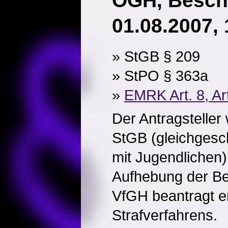
OGH, Besch
01.08.2007,
» StGB § 209
» StPO § 363a
»
EMRK Art. 8, Ar
Der Antragstelle
StGB (gleichgesc
mit Jugendlichen) 
Aufhebung der B
VfGH beantragt e
Strafverfahrens.