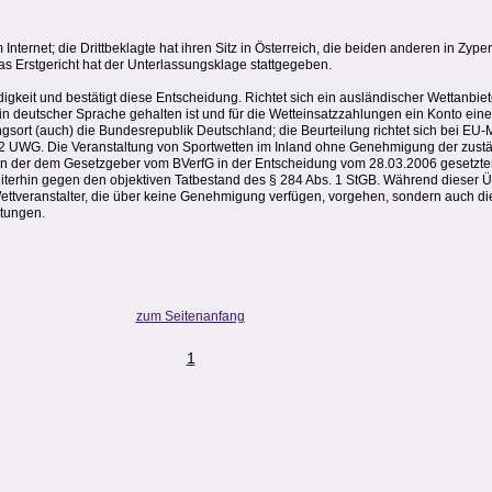
nternet; die Drittbeklagte hat ihren Sitz in Österreich, die beiden anderen in Zypern
Das Erstgericht hat der Unterlassungsklage stattgegeben.
igkeit und bestätigt diese Entscheidung. Richtet sich ein ausländischer Wettanbiet
 in deutscher Sprache gehalten ist und für die Wetteinsatzzahlungen ein Konto ein
ngsort (auch) die Bundesrepublik Deutschland; die Beurteilung richtet sich bei EU-
 2 UWG. Die Veranstaltung von Sportwetten im Inland ohne Genehmigung der zust
n der dem Gesetzgeber vom BVerfG in der Entscheidung vom 28.03.2006 gesetzten 
iterhin gegen den objektiven Tatbestand des § 284 Abs. 1 StGB. Während dieser 
ttveranstalter, die über keine Genehmigung verfügen, vorgehen, sondern auch d
htungen.
zum Seitenanfang
1