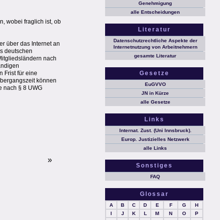
Genehmigung
alle Entscheidungen
, wobei fraglich ist, ob
Literatur
Datenschutzrechtliche Aspekte der
er über das Internet an
Internetnutzung von Arbeitnehmern
es deutschen
gesamte Literatur
Mitgliedsländern nach
ändigen
Frist für eine
Gesetze
Übergangszeit können
EuGVVO
ie nach § 8 UWG
JN in Kürze
alle Gesetze
Links
Internat. Zust. (Uni Innsbruck).
Europ. Justizielles Netzwerk
alle Links
»
Sonstiges
FAQ
Glossar
A
B
C
D
E
F
G
H
I
J
K
L
M
N
O
P