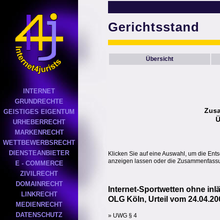
Gerichtsstand
Übersicht
INTERNET
GRUNDRECHTE
Zus
GEISTIGES EIGENTUM
Ü
URHEBERRECHT
MARKENRECHT
WETTBEWERBSRECHT
DIENSTEANBIETER
Klicken Sie auf eine Auswahl, um die Ent
anzeigen lassen oder die Zusammenfassun
E - COMMERCE
ZIVILRECHT
DOMAINRECHT
Internet-Sportwetten ohne i
LINKRECHT
OLG Köln, Urteil vom 24.04.20
MEDIENRECHT
DATENSCHUTZ
» UWG § 4