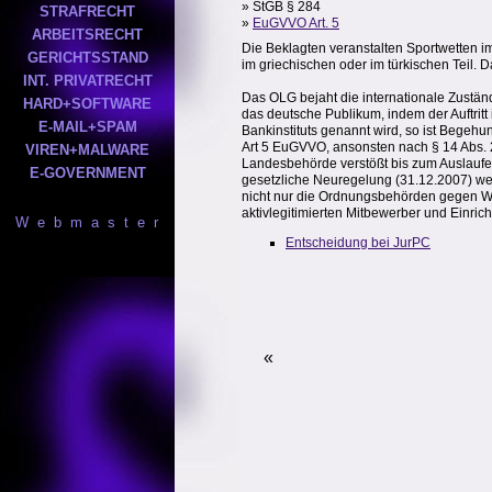
» StGB § 284
STRAFRECHT
»
EuGVVO Art. 5
ARBEITSRECHT
Die Beklagten veranstalten Sportwetten im I
GERICHTSSTAND
im griechischen oder im türkischen Teil. 
INT. PRIVATRECHT
Das OLG bejaht die internationale Zuständ
HARD+SOFTWARE
das deutsche Publikum, indem der Auftritt
E-MAIL+SPAM
Bankinstituts genannt wird, so ist Begehu
Art 5 EuGVVO, ansonsten nach § 14 Abs.
VIREN+MALWARE
Landesbehörde verstößt bis zum Auslaufe
E-GOVERNMENT
gesetzliche Neuregelung (31.12.2007) we
nicht nur die Ordnungsbehörden gegen We
aktivlegitimierten Mitbewerber und Einric
W e b m a s t e r
Entscheidung bei JurPC
«