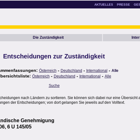
AKTUELLES
PRESSE
GE
Die Zuständigkeit
Inte
Entscheidungen zur Zuständigkeit
ammenfassungen:
-
-
-
Österreich
Deutschland
International
Alle
bersichtsliste:
-
-
-
Österreich
Deutschland
International
Alle
Suche
scheidungen nach Ländern zu sortieren. Sie können sich dabei nur eine Übersicht 
gen der Entscheidungen; von dort gelangen Sie jeweils auf den Volltext.
nländische Genehmigung
06, 6 U 145/05