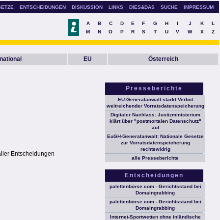
SETZE
ENTSCHEIDUNGEN
DISKUSSION
LINKS
DIES&DAS
SUCHE
IMPRESSUM
A
B
C
D
E
F
G
H
I
J
K
L
M
N
O
P
R
S
T
U
V
W
X
Z
rnational
EU
Österreich
Presseberichte
EU-Generalanwalt stärkt Verbot
weitreichender Vorratsdatenspeicherung
Digitaler Nachlass: Justizministerium
klärt über "postmortalen Datenschutz"
auf
EuGH-Generalanwalt: Nationale Gesetze
zur Vorratsdatenspeicherung
rechtswidrig
aller Entscheidungen
alle Presseberichte
Entscheidungen
palettenbörse.com - Gerichtsstand bei
Domaingrabbing
palettenbörse.com - Gerichtsstand bei
Domaingrabbing
Internet-Sportwetten ohne inländische