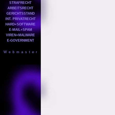
STRAFRECHT
ARBEITSRECHT
GERICHTSSTAND
INT. PRIVATRECHT
HARD+SOFTWARE
E-MAIL+SPAM
VIREN+MALWARE
E-GOVERNMENT
W e b m a s t e r