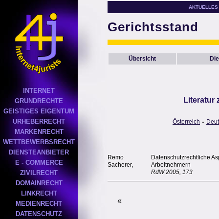
AKTUELLES
Gerichtsstand
Übersicht
Die
INTERNET
Literatur
GRUNDRECHTE
GEISTIGES EIGENTUM
-
URHEBERRECHT
Österreich
Deut
MARKENRECHT
WETTBEWERBSRECHT
DIENSTEANBIETER
Remo
Datenschutzrechtliche As
E - COMMERCE
Sacherer,
Arbeitnehmern
RdW 2005, 173
ZIVILRECHT
DOMAINRECHT
LINKRECHT
«
MEDIENRECHT
DATENSCHUTZ