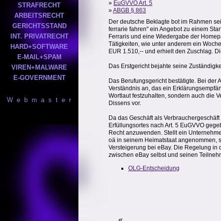
»
EuGVVO Art. 5
STRAFRECHT
»
ABGB § 863
ARBEITSRECHT
Der deutsche Beklagte bot im Rahmen sein
GERICHTSSTAND
ferrarie fahren" ein Angebot zu einem St
INT. PRIVATRECHT
Ferraris und eine Wiedergabe der Homepa
Tätigkeiten, wie unter anderem ein Wochen
HARD+SOFTWARE
EUR 1.510,-- und erhielt den Zuschlag. D
E-MAIL+SPAM
Das Erstgericht bejahte seine Zuständigk
VIREN+MALWARE
E-GOVERNMENT
Das Berufungsgericht bestätigte. Bei der
Verständnis an, das ein Erklärungsempfän
Wortlaut festzuhalten, sondern auch die
W e b m a s t e r
Dissens vor.
Da das Geschäft als Verbrauchergeschäft z
Erfüllungsortes nach Art. 5 EuGVVO gegeb
Recht anzuwenden. Stellt ein Unternehme
oä in seinem Heimatstaat angenommen, so 
Versteigerung bei eBay. Die Regelung in
zwischen eBay selbst und seinen Teilneh
OLG-Entscheidung
«