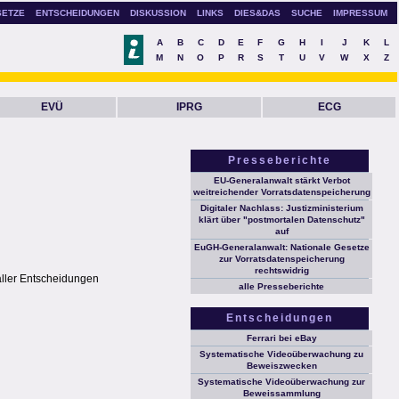
SETZE
ENTSCHEIDUNGEN
DISKUSSION
LINKS
DIES&DAS
SUCHE
IMPRESSUM
A
B
C
D
E
F
G
H
I
J
K
L
M
N
O
P
R
S
T
U
V
W
X
Z
EVÜ
IPRG
ECG
Presseberichte
EU-Generalanwalt stärkt Verbot
weitreichender Vorratsdatenspeicherung
Digitaler Nachlass: Justizministerium
klärt über "postmortalen Datenschutz"
auf
EuGH-Generalanwalt: Nationale Gesetze
zur Vorratsdatenspeicherung
rechtswidrig
aller Entscheidungen
alle Presseberichte
Entscheidungen
Ferrari bei eBay
Systematische Videoüberwachung zu
Beweiszwecken
Systematische Videoüberwachung zur
Beweissammlung