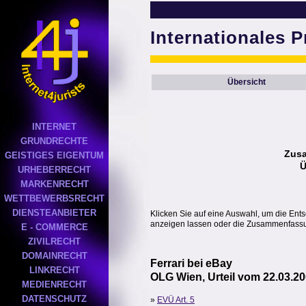
Internationales P
Übersicht
INTERNET
GRUNDRECHTE
Zus
GEISTIGES EIGENTUM
Ü
URHEBERRECHT
MARKENRECHT
WETTBEWERBSRECHT
DIENSTEANBIETER
Klicken Sie auf eine Auswahl, um die Ent
anzeigen lassen oder die Zusammenfassun
E - COMMERCE
ZIVILRECHT
DOMAINRECHT
Ferrari bei eBay
LINKRECHT
OLG Wien, Urteil vom 22.03.20
MEDIENRECHT
DATENSCHUTZ
»
EVÜ Art. 5