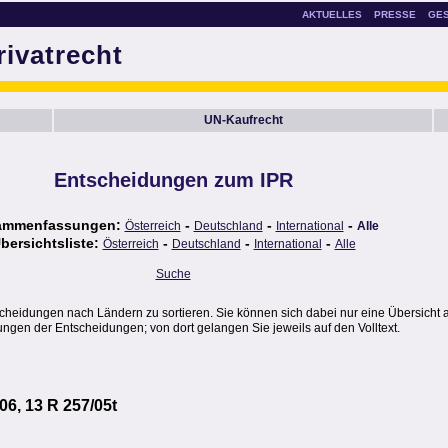
AKTUELLES
PRESSE
GE
rivatrecht
UN-Kaufrecht
Entscheidungen zum IPR
ammenfassungen:
-
-
-
Österreich
Deutschland
International
Alle
bersichtsliste:
-
-
-
Österreich
Deutschland
International
Alle
Suche
scheidungen nach Ländern zu sortieren. Sie können sich dabei nur eine Übersicht 
gen der Entscheidungen; von dort gelangen Sie jeweils auf den Volltext.
06, 13 R 257/05t