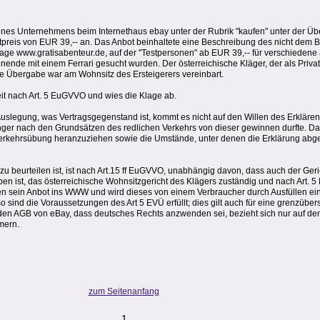
es Unternehmens beim Internethaus ebay unter der Rubrik "kaufen" unter der Übers
artpreis von EUR 39,-- an. Das Anbot beinhaltete eine Beschreibung des nicht dem
ge www.gratisabenteur.de, auf der "Testpersonen" ab EUR 39,-- für verschieden
ende mit einem Ferrari gesucht wurden. Der österreichische Kläger, der als Privatp
ie Übergabe war am Wohnsitz des Ersteigerers vereinbart.
eit nach Art. 5 EuGVVO und wies die Klage ab.
 Auslegung, was Vertragsgegenstand ist, kommt es nicht auf den Willen des Erkläre
ger nach den Grundsätzen des redlichen Verkehrs von dieser gewinnen durfte. Dab
 Verkehrsübung heranzuziehen sowie die Umstände, unter denen die Erklärung abg
u beurteilen ist, ist nach Art.15 ff EuGVVO, unabhängig davon, dass auch der Ger
en ist, das österreichische Wohnsitzgericht des Klägers zuständig und nach Art. 5
n sein Anbot ins WWW und wird dieses von einem Verbraucher durch Ausfüllen ein
sind die Voraussetzungen des Art 5 EVÜ erfüllt; dies gilt auch für eine grenzüber
 den AGB von eBay, dass deutsches Rechts anzwenden sei, bezieht sich nur auf de
mern.
zum Seitenanfang
1