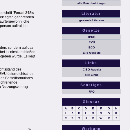
alle Entscheidungen
chrift "Ferrari 348ts
Literatur
 Beklagten gehörenden
gesamte Literatur
e außergewöhnliche
erson auftrat, bot
Gesetze
IPRG
EVÜ
nden, sondern auf das
ECG
ei ist nicht am bloßen
alle Gesetze
egeben wurde. Es liegt
Links
ichtsstand des
CISG Austria
 EVÜ österreichisches
alle Links
es Bestellformulares
schreitende
Sonstiges
n Nutzungsvertrag
FAQ
Glossar
A
B
C
D
E
F
G
H
I
J
K
L
M
N
O
P
R
S
T
U
V
W
X
Z
»
Werbung