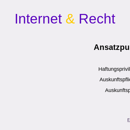
Internet
&
Recht
Ansatzpu
Haftungspriv
Auskunftspfl
Auskunftsp
F