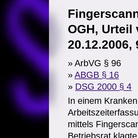
Fingerscan
OGH, Urteil
20.12.2006,
» ArbVG § 96
»
ABGB § 16
»
DSG 2000 § 4
In einem Kranken
Arbeitszeiterfass
mittels Fingersca
Betriebsrat klagte