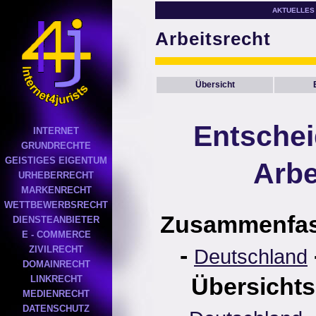
AKTUELLES
Arbeitsrecht
Übersicht
Entsche
INTERNET
GRUNDRECHTE
GEISTIGES EIGENTUM
Arbe
URHEBERRECHT
MARKENRECHT
WETTBEWERBSRECHT
Zusammenfa
DIENSTEANBIETER
E - COMMERCE
-
ZIVILRECHT
Deutschland
DOMAINRECHT
Übersichts
LINKRECHT
MEDIENRECHT
DATENSCHUTZ