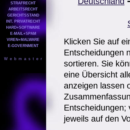
Deutschland
STRAFRECHT
ARBEITSRECHT
GERICHTSSTAND
INT. PRIVATRECHT
HARD+SOFTWARE
E-MAIL+SPAM
Klicken Sie auf e
VIREN+MALWARE
E-GOVERNMENT
Entscheidungen 
W e b m a s t e r
sortieren. Sie kö
eine Übersicht al
anzeigen lassen o
Zusammenfassun
Entscheidungen; 
jeweils auf den Vol