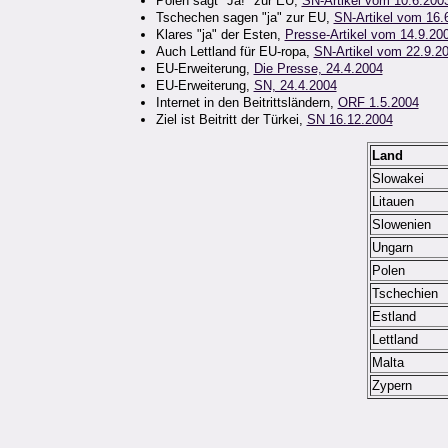
Polen sagt "Ja!" zur EU,
SN-Artikel vom 10.6.200
Tschechen sagen "ja" zur EU,
SN-Artikel vom 16.
Klares "ja" der Esten,
Presse-Artikel vom 14.9.20
Auch Lettland für EU-ropa,
SN-Artikel vom 22.9.2
EU-Erweiterung,
Die Presse, 24.4.2004
EU-Erweiterung,
SN, 24.4.2004
Internet in den Beitrittsländern,
ORF 1.5.2004
Ziel ist Beitritt der Türkei,
SN 16.12.2004
Land
Slowakei
Litauen
Slowenien
Ungarn
Polen
Tschechien
Estland
Lettland
Malta
Zypern