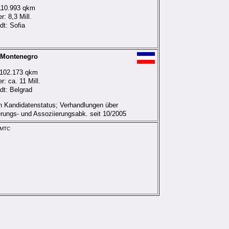
110.993 qkm
: 8,3 Mill.
dt: Sofia
-Montenegro
 102.173 qkm
: ca. 11 Mill.
dt: Belgrad
n Kandidatenstatus; Verhandlungen über
ierungs- und Assoziierungsabk. seit 10/2005
AMTC