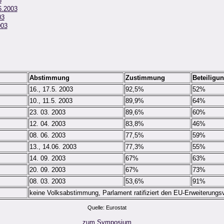
3
6.2003
03
003
Abstimmung
Zustimmung
Beteiligu
16., 17.5. 2003
92,5%
52%
10., 11.5. 2003
89,9%
64%
23. 03. 2003
89,6%
60%
12. 04. 2003
83,8%
46%
08. 06. 2003
77,5%
59%
13., 14.06. 2003
77,3%
55%
14. 09. 2003
67%
63%
20. 09. 2003
67%
73%
08. 03. 2003
53,6%
91%
keine Volksabstimmung, Parlament ratifiziert den EU-Erweiterungs
Quelle: Eurostat
zum Symposium