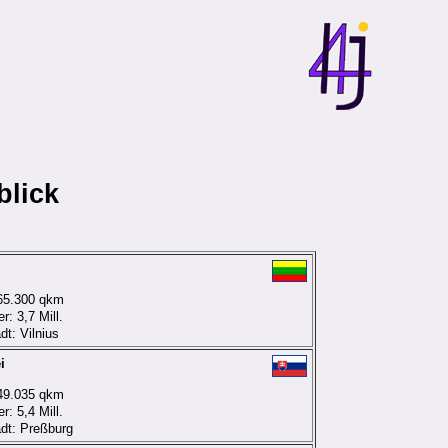
blick
65.300 qkm
: 3,7 Mill.
dt: Vilnius
i
49.035 qkm
: 5,4 Mill.
dt: Preßburg