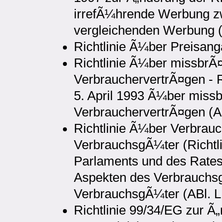
irrefÃ¼hrende Werbung z
vergleichenden Werbung (
Richtlinie Ã¼ber Preisan
Richtlinie Ã¼ber missbrÃ¤
VerbrauchervertrÃ¤gen - 
5. April 1993 Ã¼ber missb
VerbrauchervertrÃ¤gen (AB
Richtlinie Ã¼ber Verbrau
VerbrauchsgÃ¼ter (Richtl
Parlaments und des Rates
Aspekten des Verbrauchsg
VerbrauchsgÃ¼ter (ABl. L
Richtlinie 99/34/EG zur Ã