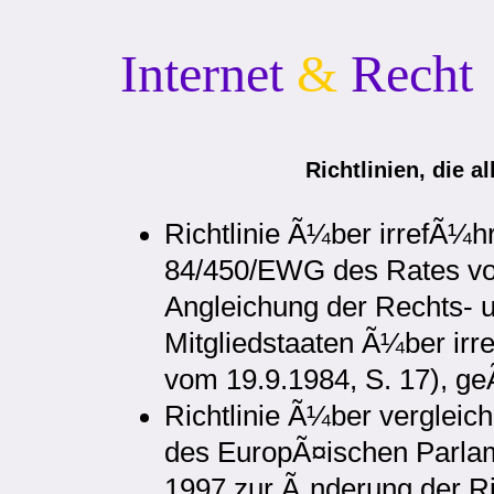
Internet
&
Recht
Richtlinien, die 
Richtlinie Ã¼ber irrefÃ¼h
84/450/EWG des Rates vo
Angleichung der Rechts- u
Mitgliedstaaten Ã¼ber ir
vom 19.9.1984, S. 17), ge
Richtlinie Ã¼ber vergleic
des EuropÃ¤ischen Parlam
1997 zur Ã„nderung der R