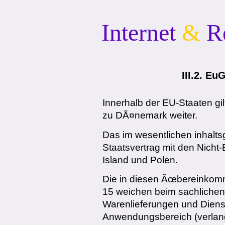
Internet
&
R
III.2.
Eu
Innerhalb der EU-Staaten gi
zu DÃ¤nemark weiter.
Das im wesentlichen inhalts
Staatsvertrag mit den Nich
Island und Polen.
Die in diesen Ãœbereinkomm
15 weichen beim sachlichen
Warenlieferungen und Dienst
Anwendungsbereich (verlan