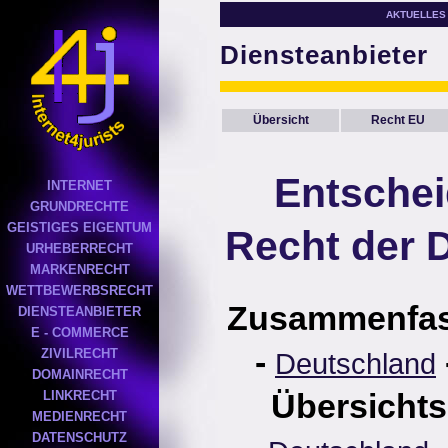
AKTUELLES
Diensteanbieter
Übersicht
Recht EU
Entsche
INTERNET
GRUNDRECHTE
GEISTIGES EIGENTUM
Recht der 
URHEBERRECHT
MARKENRECHT
WETTBEWERBSRECHT
Zusammenfa
DIENSTEANBIETER
E - COMMERCE
-
ZIVILRECHT
Deutschland
DOMAINRECHT
Übersichts
LINKRECHT
MEDIENRECHT
DATENSCHUTZ