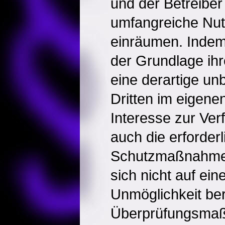
und der Betreiber 
umfangreiche Nu
einräumen. Indem 
der Grundlage ih
eine derartige un
Dritten im eigene
Interesse zur Verf
auch die erforder
Schutzmaßnahmen
sich nicht auf ein
Unmöglichkeit ber
Überprüfungsma