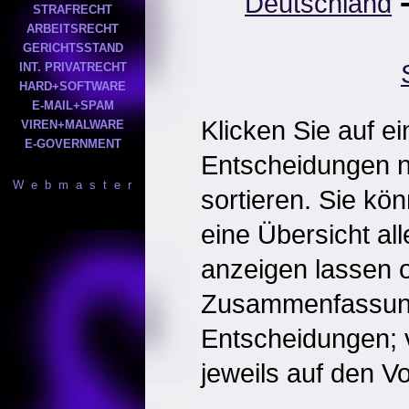
Deutschland
STRAFRECHT
ARBEITSRECHT
GERICHTSSTAND
INT. PRIVATRECHT
HARD+SOFTWARE
E-MAIL+SPAM
Klicken Sie auf e
VIREN+MALWARE
E-GOVERNMENT
Entscheidungen 
W e b m a s t e r
sortieren. Sie kö
eine Übersicht al
anzeigen lassen o
Zusammenfassun
Entscheidungen; 
jeweils auf den Vol