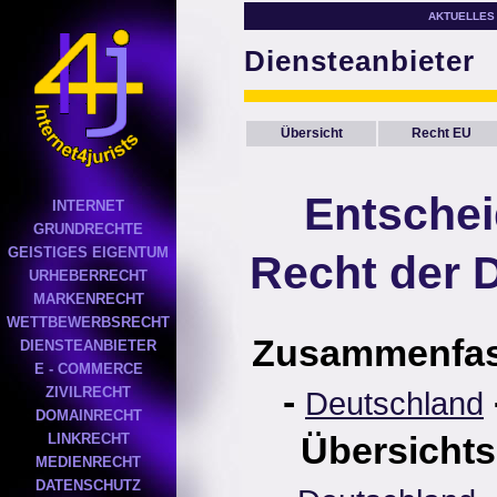
AKTUELLES
Diensteanbieter
Übersicht
Recht EU
Entsche
INTERNET
GRUNDRECHTE
GEISTIGES EIGENTUM
Recht der 
URHEBERRECHT
MARKENRECHT
WETTBEWERBSRECHT
Zusammenfa
DIENSTEANBIETER
E - COMMERCE
-
ZIVILRECHT
Deutschland
DOMAINRECHT
Übersichts
LINKRECHT
MEDIENRECHT
DATENSCHUTZ