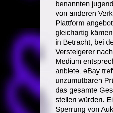
benannten jugen
von anderen Verkä
Plattform angebo
gleichartig käme
in Betracht, bei 
Versteigerer nach
Medium entsprech
anbiete. eBay tre
unzumutbaren Prü
das gesamte Gesc
stellen würden. E
Sperrung von Auk