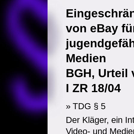
Eingeschrän
von eBay fü
jugendgefä
Medien
BGH, Urteil
I ZR 18/04
» TDG § 5
Der Kläger, ein I
Video- und Medie