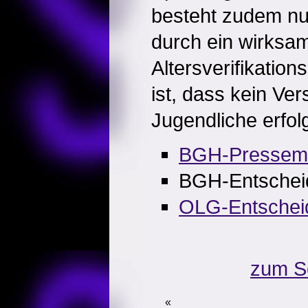
besteht zudem nur
durch ein wirksa
Altersverifikation
ist, dass kein Ve
Jugendliche erfolg
BGH-Pressemit
BGH-Entschei
OLG-Entschei
zum S
«