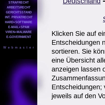
Deutschland
STRAFRECHT
ARBEITSRECHT
GERICHTSSTAND
INT. PRIVATRECHT
HARD+SOFTWARE
E-MAIL+SPAM
Klicken Sie auf e
VIREN+MALWARE
E-GOVERNMENT
Entscheidungen 
W e b m a s t e r
sortieren. Sie kö
eine Übersicht al
anzeigen lassen o
Zusammenfassun
Entscheidungen; 
jeweils auf den Vol