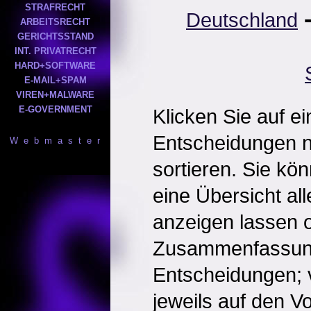
STRAFRECHT
Deutschland
ARBEITSRECHT
GERICHTSSTAND
INT. PRIVATRECHT
HARD+SOFTWARE
E-MAIL+SPAM
VIREN+MALWARE
E-GOVERNMENT
Klicken Sie auf e
Entscheidungen 
W e b m a s t e r
sortieren. Sie kö
eine Übersicht al
anzeigen lassen o
Zusammenfassun
Entscheidungen; 
jeweils auf den Vol