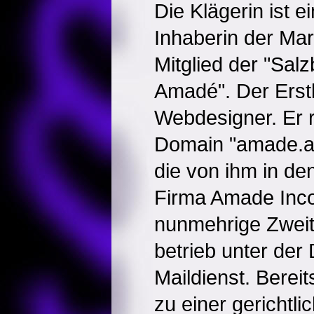
Die Klägerin ist ei
Inhaberin der Ma
Mitglied der "Sal
Amadé". Der Erstb
Webdesigner. Er r
Domain "amade.at
die von ihm in d
Firma Amade Inco
nunmehrige Zweit
betrieb unter der
Maildienst. Berei
zu einer gerichtli