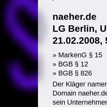
naeher.de
LG Berlin, U
21.02.2008, 
» MarkenG § 15
» BGB § 12
» BGB § 826
Der Kläger namen
Domain naeher.de 
sein Unternehmen