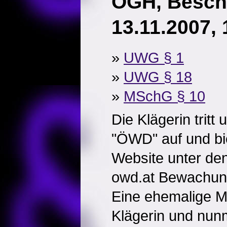
OGH, Besch
13.11.2007,
»
UWG § 1
»
UWG § 18
»
MSchG § 10
Die Klägerin tritt
"ÖWD" auf und bie
Website unter de
owd.at Bewachung
Eine ehemalige Mi
Klägerin und nun