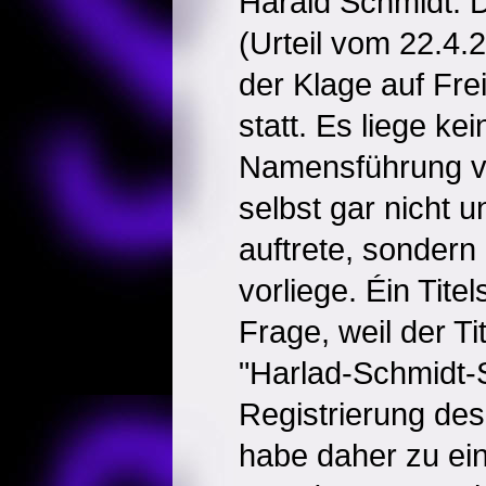
Harald Schmidt.
(Urteil vom 22.4.
der Klage auf Fr
statt. Es liege ke
Namensführung vo
selbst gar nicht
auftrete, sondern
vorliege. Éin Tite
Frage, weil der T
"Harlad-Schmidt-
Registrierung de
habe daher zu ei