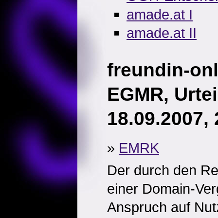
amade.at I
amade.at II
freundin-on
EGMR, Urtei
18.09.2007,
»
EMRK
Der durch den Reg
einer Domain-Ver
Anspruch auf Nut