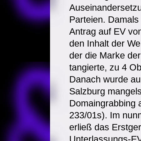
Auseinandersetz
Parteien. Damals
Antrag auf EV vo
den Inhalt der We
der die Marke der
tangierte, zu 4 O
Danach wurde au
Salzburg mangels
Domaingrabbing 
233/01s). Im nun
erließ das Erstge
Unterlassungs-E