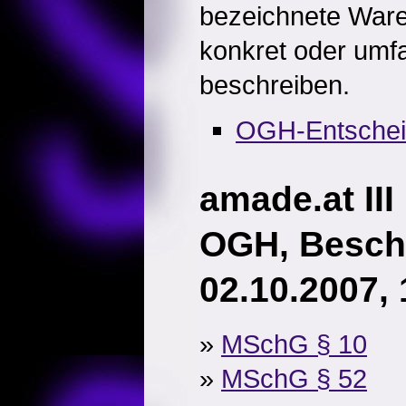
bezeichnete Ware
konkret oder umf
beschreiben.
OGH-Entsche
amade.at III
OGH, Besch
02.10.2007,
»
MSchG § 10
»
MSchG § 52