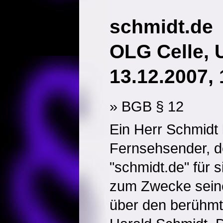
schmidt.de
OLG Celle, 
13.12.2007, 
» BGB § 12
Ein Herr Schmidt 
Fernsehsender, d
"schmidt.de" für si
zum Zwecke seines
über den berühm