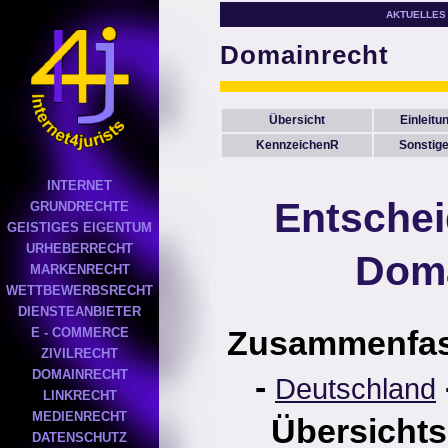
AKTUELLES
Domainrecht
Übersicht
Einleitu
KennzeichenR
Sonstig
INTERNET
Entsche
GRUNDRECHTE
GEISTIGES EIGENTUM
URHEBERRECHT
Doma
MARKENRECHT
WETTBEWERBSRECHT
DIENSTEANBIETER
Zusammenfa
E - COMMERCE
ZIVILRECHT
DOMAINRECHT
-
Deutschland
LINKRECHT
MEDIENRECHT
Übersichts
DATENSCHUTZ