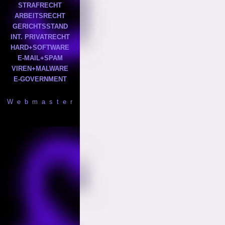
STRAFRECHT
ARBEITSRECHT
GERICHTSSTAND
INT. PRIVATRECHT
HARD+SOFTWARE
E-MAIL+SPAM
VIREN+MALWARE
E-GOVERNMENT
W e b m a s t e r