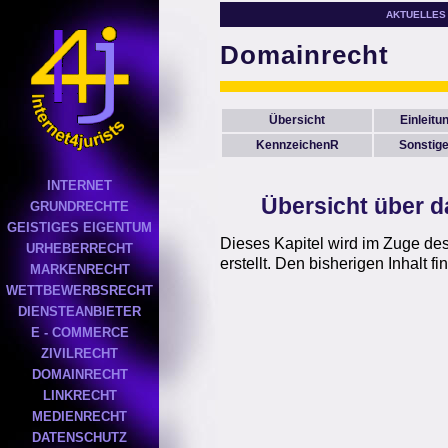
AKTUELLES
Domainrecht
Übersicht
Einleitu
KennzeichenR
Sonstig
INTERNET
Übersicht über d
GRUNDRECHTE
GEISTIGES EIGENTUM
Dieses Kapitel wird im Zuge des
URHEBERRECHT
erstellt. Den bisherigen Inhalt f
MARKENRECHT
WETTBEWERBSRECHT
DIENSTEANBIETER
E - COMMERCE
ZIVILRECHT
DOMAINRECHT
LINKRECHT
MEDIENRECHT
DATENSCHUTZ