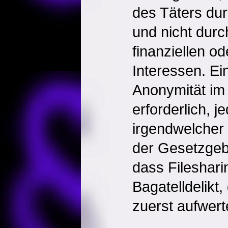
des Täters durc
und nicht durc
finanziellen o
Interessen. Ei
Anonymität im I
erforderlich, j
irgendwelcher 
der Gesetzgeb
dass Filesharin
Bagatelldelikt
zuerst aufwert