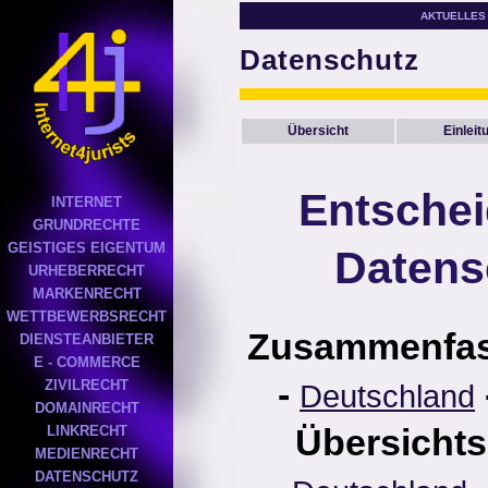
AKTUELLES
Datenschutz
Übersicht
Einleit
Entsche
INTERNET
GRUNDRECHTE
GEISTIGES EIGENTUM
Datens
URHEBERRECHT
MARKENRECHT
WETTBEWERBSRECHT
Zusammenfa
DIENSTEANBIETER
E - COMMERCE
-
ZIVILRECHT
Deutschland
DOMAINRECHT
Übersichts
LINKRECHT
MEDIENRECHT
DATENSCHUTZ