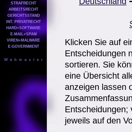
Deutschland
STRAFRECHT
ARBEITSRECHT
GERICHTSSTAND
INT. PRIVATRECHT
HARD+SOFTWARE
E-MAIL+SPAM
Klicken Sie auf e
VIREN+MALWARE
E-GOVERNMENT
Entscheidungen 
W e b m a s t e r
sortieren. Sie kö
eine Übersicht al
anzeigen lassen o
Zusammenfassun
Entscheidungen; 
jeweils auf den Vol