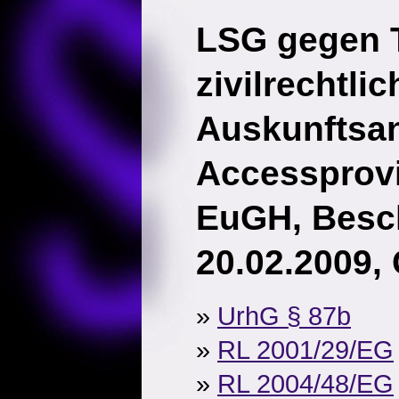
LSG gegen T
zivilrechtlic
Auskunftsa
Accessprov
EuGH, Besc
20.02.2009,
»
UrhG § 87b
»
RL 2001/29/EG
»
RL 2004/48/EG