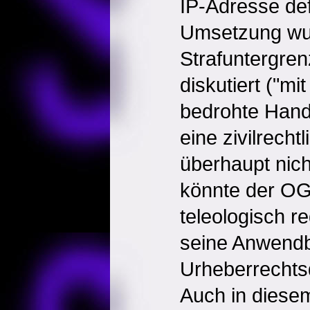
IP-Adresse def
Umsetzung wur
Strafuntergre
diskutiert ("mi
bedrohte Hand
eine zivilrecht
überhaupt nich
könnte der O
teleologisch r
seine Anwendb
Urheberrechtsd
Auch in diesem