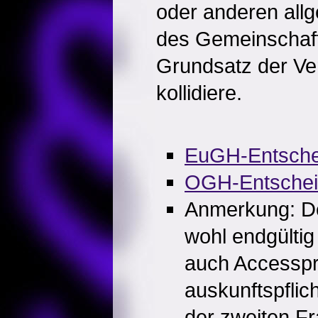
oder anderen all
des Gemeinschaft
Grundsatz der Ve
kollidiere.
EuGH-Entsche
OGH-Entsche
Anmerkung: De
wohl endgültig 
auch Accesspr
auskunftspflich
der zweiten Fr