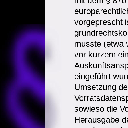
mit dem § 87b
europarechtli
vorgeprescht i
grundrechtsk
müsste (etwa 
vor kurzem ein 
Auskunftsansp
eingeführt wur
Umsetzung de
Vorratsdatens
sowieso die V
Herausgabe de