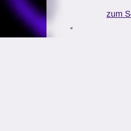
zum S
«