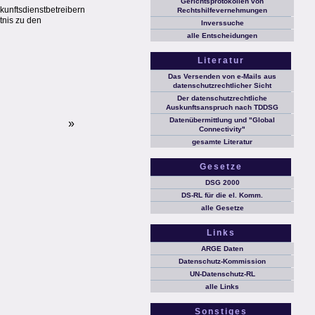
Gerichtsprotokollen von
kunftsdienstbetreibern
Rechtshilfevernehmungen
tnis zu den
Inverssuche
alle Entscheidungen
Literatur
Das Versenden von e-Mails aus
datenschutzrechtlicher Sicht
Der datenschutzrechtliche
Auskunftsanspruch nach TDDSG
Datenübermittlung und "Global
»
Connectivity"
gesamte Literatur
Gesetze
DSG 2000
DS-RL für die el. Komm.
alle Gesetze
Links
ARGE Daten
Datenschutz-Kommission
UN-Datenschutz-RL
alle Links
Sonstiges