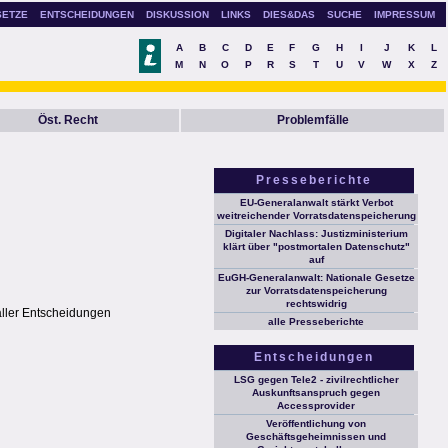
SETZE
ENTSCHEIDUNGEN
DISKUSSION
LINKS
DIES&DAS
SUCHE
IMPRESSUM
A
B
C
D
E
F
G
H
I
J
K
L
M
N
O
P
R
S
T
U
V
W
X
Z
Öst. Recht
Problemfälle
Presseberichte
EU-Generalanwalt stärkt Verbot
weitreichender Vorratsdatenspeicherung
Digitaler Nachlass: Justizministerium
klärt über "postmortalen Datenschutz"
auf
EuGH-Generalanwalt: Nationale Gesetze
zur Vorratsdatenspeicherung
rechtswidrig
aller Entscheidungen
alle Presseberichte
Entscheidungen
LSG gegen Tele2 - zivilrechtlicher
Auskunftsanspruch gegen
Accessprovider
Veröffentlichung von
Geschäftsgeheimnissen und