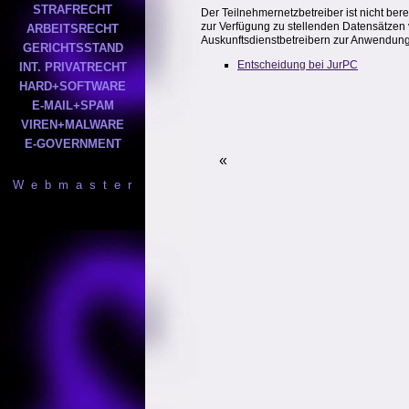
STRAFRECHT
Der Teilnehmernetzbetreiber ist nicht ber
zur Verfügung zu stellenden Datensätzen 
ARBEITSRECHT
Auskunftsdienstbetreibern zur Anwendung
GERICHTSSTAND
Entscheidung bei JurPC
INT. PRIVATRECHT
HARD+SOFTWARE
E-MAIL+SPAM
VIREN+MALWARE
E-GOVERNMENT
«
W e b m a s t e r