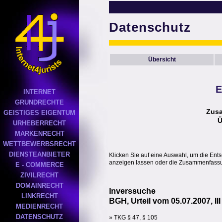
Datenschutz
Übersicht
E
INTERNET
GRUNDRECHTE
Zus
GEISTIGES EIGENTUM
Ü
URHEBERRECHT
MARKENRECHT
WETTBEWERBSRECHT
DIENSTEANBIETER
Klicken Sie auf eine Auswahl, um die Ent
anzeigen lassen oder die Zusammenfassun
E - COMMERCE
ZIVILRECHT
DOMAINRECHT
Inverssuche
LINKRECHT
BGH, Urteil vom 05.07.2007, II
MEDIENRECHT
DATENSCHUTZ
» TKG § 47, § 105