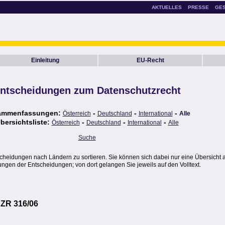
AKTUELLES
PRESSE
GE
Einleitung
EU-Recht
ntscheidungen zum Datenschutzrecht
ammenfassungen:
-
-
-
Österreich
Deutschland
International
Alle
bersichtsliste:
-
-
-
Österreich
Deutschland
International
Alle
Suche
scheidungen nach Ländern zu sortieren. Sie können sich dabei nur eine Übersicht 
gen der Entscheidungen; von dort gelangen Sie jeweils auf den Volltext.
I ZR 316/06