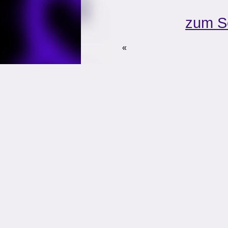
zum S
«