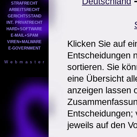
Deutschland
STRAFRECHT
ARBEITSRECHT
GERICHTSSTAND
INT. PRIVATRECHT
HARD+SOFTWARE
E-MAIL+SPAM
Klicken Sie auf e
VIREN+MALWARE
E-GOVERNMENT
Entscheidungen 
W e b m a s t e r
sortieren. Sie kö
eine Übersicht al
anzeigen lassen o
Zusammenfassun
Entscheidungen; 
jeweils auf den Vol