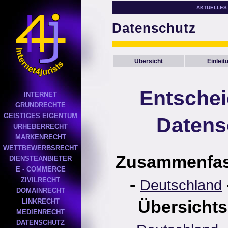
AKTUELLES
Datenschutz
Übersicht
Einleit
Entsche
INTERNET
GRUNDRECHTE
GEISTIGES EIGENTUM
Datens
URHEBERRECHT
MARKENRECHT
WETTBEWERBSRECHT
Zusammenfa
DIENSTEANBIETER
E - COMMERCE
-
ZIVILRECHT
Deutschland
DOMAINRECHT
Übersichts
LINKRECHT
MEDIENRECHT
DATENSCHUTZ