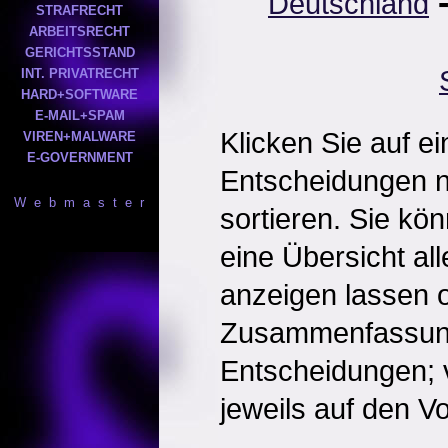
Deutschland
STRAFRECHT
ARBEITSRECHT
GERICHTSSTAND
INT. PRIVATRECHT
HARD+SOFTWARE
E-MAIL+SPAM
Klicken Sie auf e
VIREN+MALWARE
E-GOVERNMENT
Entscheidungen 
W e b m a s t e r
sortieren. Sie kö
eine Übersicht al
anzeigen lassen o
Zusammenfassun
Entscheidungen; 
jeweils auf den Vol