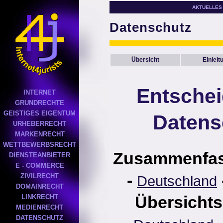
AKTUELLES
Datenschutz
Übersicht
Einleit
Entsche
INTERNET
GRUNDRECHTE
GEISTIGES EIGENTUM
Datens
URHEBERRECHT
MARKENRECHT
WETTBEWERBSRECHT
Zusammenfa
DIENSTEANBIETER
E - COMMERCE
-
ZIVILRECHT
Deutschland
DOMAINRECHT
Übersichts
LINKRECHT
MEDIENRECHT
DATENSCHUTZ