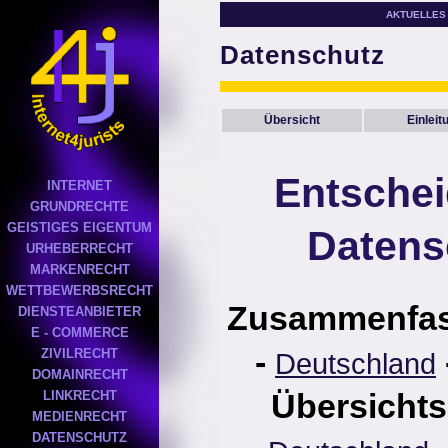
AKTUELLES
Datenschutz
Übersicht
Einleit
Entsche
INTERNET
GRUNDRECHTE
GEISTIGES EIGENTUM
Datens
URHEBERRECHT
MARKENRECHT
WETTBEWERBSRECHT
Zusammenfa
DIENSTEANBIETER
E - COMMERCE
-
ZIVILRECHT
Deutschland
DOMAINRECHT
Übersichts
LINKRECHT
MEDIENRECHT
DATENSCHUTZ