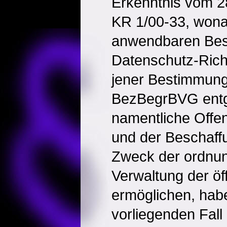
Erkenntnis vom 
KR 1/00-33, wona
anwendbaren Bes
Datenschutz-Rich
jener Bestimmung
BezBegrBVG entg
namentliche Offe
und der Beschaff
Zweck der ordn
Verwaltung der öff
ermöglichen, hab
vorliegenden Fall