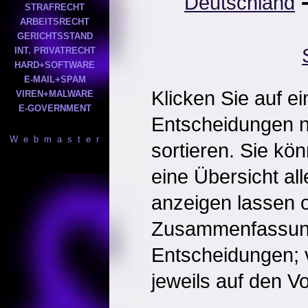
Deutschland
STRAFRECHT
ARBEITSRECHT
GERICHTSSTAND
INT. PRIVATRECHT
HARD+SOFTWARE
E-MAIL+SPAM
Klicken Sie auf e
VIREN+MALWARE
E-GOVERNMENT
Entscheidungen 
W e b m a s t e r
sortieren. Sie kö
eine Übersicht al
anzeigen lassen o
Zusammenfassun
Entscheidungen; 
jeweils auf den Vol