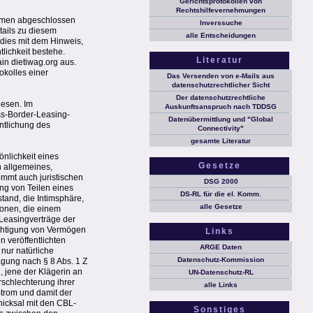
Gerichtsprotokollen von
Rechtshilfevernehmungen
nehmen abgeschlossen
Inverssuche
tails zu diesem
alle Entscheidungen
 dies mit dem Hinweis,
tlichkeit bestehe.
Literatur
in dietiwag.org aus.
okolles einer
Das Versenden von e-Mails aus
datenschutzrechtlicher Sicht
Der datenschutzrechtliche
iesen. Im
Auskunftsanspruch nach TDDSG
oss-Border-Leasing-
Datenübermittlung und "Global
ntlichung des
Connectivity"
gesamte Literatur
önlichkeit eines
Gesetze
n allgemeines,
ommt auch juristischen
DSG 2000
ung von Teilen eines
DS-RL für die el. Komm.
tand, die Intimsphäre,
alle Gesetze
ionen, die einem
-Leasingverträge der
ächtigung von Vermögen
Links
n veröffentlichten
ARGE Daten
nur natürliche
Datenschutz-Kommission
ägung nach § 8 Abs. 1 Z
, jene der Klägerin an
UN-Datenschutz-RL
rschlechterung ihrer
alle Links
Strom und damit der
hicksal mit den CBL-
Sonstiges