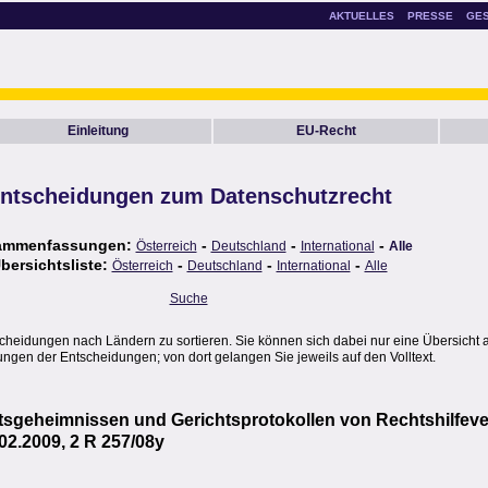
AKTUELLES
PRESSE
GE
Einleitung
EU-Recht
ntscheidungen zum Datenschutzrecht
ammenfassungen:
-
-
-
Österreich
Deutschland
International
Alle
bersichtsliste:
-
-
-
Österreich
Deutschland
International
Alle
Suche
scheidungen nach Ländern zu sortieren. Sie können sich dabei nur eine Übersicht 
gen der Entscheidungen; von dort gelangen Sie jeweils auf den Volltext.
ftsgeheimnissen und Gerichtsprotokollen von Rechtshilf
02.2009, 2 R 257/08y