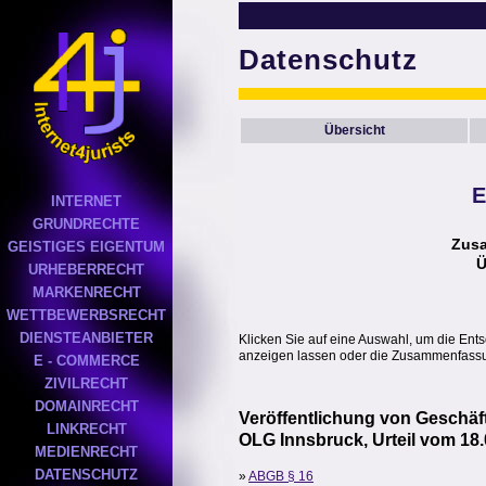
Datenschutz
Übersicht
E
INTERNET
GRUNDRECHTE
Zus
GEISTIGES EIGENTUM
Ü
URHEBERRECHT
MARKENRECHT
WETTBEWERBSRECHT
DIENSTEANBIETER
Klicken Sie auf eine Auswahl, um die Ent
anzeigen lassen oder die Zusammenfassun
E - COMMERCE
ZIVILRECHT
DOMAINRECHT
Veröffentlichung von Geschä
LINKRECHT
OLG Innsbruck, Urteil vom 18.
MEDIENRECHT
DATENSCHUTZ
»
ABGB § 16