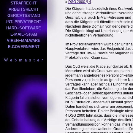
»
DSG 2000 § 4
STRAFRECHT
Die Klägerin hat bezüglich ihres Kraftwe
ARBEITSRECHT
und dabei strenge Vertraulichkeit vereinba
GERICHTSSTAND
Geschäft, u.a. auch E-Mail-Adressen und 
INT. PRIVATRECHT
dass die Klägerin mit öffentlichen Mitteln
Nachdem diese Domain von der österreich
HARD+SOFTWARE
Die Klägerin klagt auf Unterlassung der V
E-MAIL+SPAM
nichtöffentlichen Verhandlung.
VIREN+MALWARE
Im Provisorialverfahren wurde der Unter
E-GOVERNMENT
Hauptverfahren wies das Erstgericht das U
Verträge der TIWAG sowie der Angaben üb
Protokolles der Klage statt.
W e b m a s t e r
Das OLG weist die Klage zur Gänze ab. § 
Menschen wird als Grundwert anerkannt u
jedermann angeborenes Persönlichkeitsrec
Personen zu, sofern sie aufgrund ihrer Na
Vertrages kann aber nicht als Eingriff i
das Familienleben, die Wohnung oder der
Geschäfts- oder Betriebsgeheimnis unterl
Klägerin fallen, stehen vermögensrechtli
ist in Österreich - anders als absolut ges
Daten handelt es sich zwar um personenb
Personen betreffen. Da der Beklagte nicht
4 DSG 2000 führt dazu, dass die Interesse
der Geheimhaltung der Verträge deutlich ü
Verhandlungsposition können das Interess
Abdeckung eines erweiterten Grundbedürfn