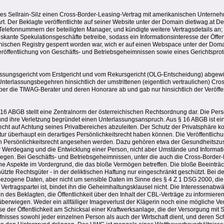
rkes Sellrain-Silz einen Cross-Border-Leasing-Vertrag mit amerikanischen Unter
rt. Der Beklagte veröffentlichte auf seiner Website unter der Domain dietiwag.at De
Telefonnummern der beteiligten Manager, und kündigte weitere Vertragsdetails an;
 riskante Spekulationsgeschäfte betreibe, sodass ein Informationsinteresse der Öffen
ischen Registry gesperrt worden war, wich er auf einen Webspace unter der Doma
eröffentlichung von Geschäfts- und Betriebsgeheimnissen sowie eines Gerichtsprot
lassungsgericht vom Erstgericht und vom Rekursgericht (OLG-Entscheidung) abgew
nterlassungsbegehren hinsichtlich der umstrittenen (eigentlich vertraulichen) Cr
er die TIWAG-Berater und deren Honorare ab und gab nur hinsichtlich der Veröffe
16 ABGB stellt eine Zentralnorm der österreichischen Rechtsordnung dar. Die Pers
nd ihre Verletzung begründet einen Unterlassungsanspruch. Aus § 16 ABGB ist ei
ht auf Achtung seines Privatbereiches abzuleiten. Der Schutz der Privatsphäre k
tur überhaupt ein derartiges Persönlichkeitsrecht haben können. Die Veröffentlich
n ein Persönlichkeitsrecht angesehen werden. Dazu gehören etwa der Gesundheitszus
 Werdegang und die Entwicklung einer Person, nicht aber Umstände und Informat
iegen. Bei Geschäfts- und Betriebsgeheimnissen, unter die auch die Cross-Border
che Aspekte im Vordergrund, die das bloße Vermögen betreffen. Die bloße Beeintr
chützte Rechtsgüter - in der deliktischen Haftung nur eingeschränkt geschützt. Bei de
ezogene Daten, aber nicht um sensible Daten im Sinne des § 4 Z 1 DSG 2000, die 
 Vertragspartei ist, bindet ihn die Geheimhaltungsklausel nicht. Die Interessenabw
n des Beklagten, die Öffentlichkeit über den Inhalt der CBL-Verträge zu informieren
berwiegen. Weder ein allfälliger Imageverlust der Klägerin noch eine mögliche Ve
e der Öffentlichkeit am Schicksal einer Kraftwerksanlage, die der Versorgung mit 
isses sowohl jeder einzelnen Person als auch der Wirtschaft dient, und deren Sc