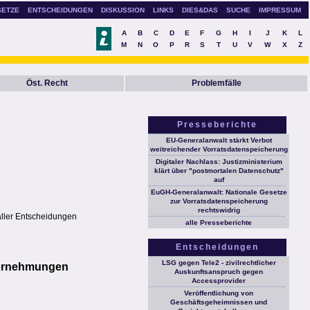
SETZE
ENTSCHEIDUNGEN
DISKUSSION
LINKS
DIES&DAS
SUCHE
IMPRESSUM
A
B
C
D
E
F
G
H
I
J
K
L
M
N
O
P
R
S
T
U
V
W
X
Z
Öst. Recht
Problemfälle
Presseberichte
EU-Generalanwalt stärkt Verbot
weitreichender Vorratsdatenspeicherung
Digitaler Nachlass: Justizministerium
klärt über "postmortalen Datenschutz"
auf
EuGH-Generalanwalt: Nationale Gesetze
zur Vorratsdatenspeicherung
rechtswidrig
aller Entscheidungen
alle Presseberichte
Entscheidungen
LSG gegen Tele2 - zivilrechtlicher
evernehmungen
Auskunftsanspruch gegen
Accessprovider
Veröffentlichung von
Geschäftsgeheimnissen und