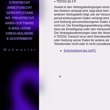
» TDDSG §§ 3 ff
STRAFRECHT
Soweit in den Vertragsbedingungen einer I
ARBEITSRECHT
des Nutzers verlangt wird, liegt darin ke
GERICHTSSTAND
anderen Vertragsteils folgt, wie sie Vora
INT. PRIVATRECHT
personenbezogenen Daten verlangt wird, 
und Nutzung personenbezogener Daten zu a
HARD+SOFTWARE
nicht vor. Die Einwilligungserklärung erfo
E-MAIL+SPAM
dass die Einwilligung unter den Vorausse
Die Vertragsbestimmungen über die Vera
VIREN+MALWARE
4 TDDSG. Danach ist es dem Diensteanbiet
E-GOVERNMENT
oder Nutzung seiner Daten für andere al
Telediensten nicht oder in nicht zumutbarer
W e b m a s t e r
Entscheidung bei JurPC
«