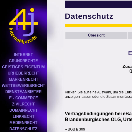
Datenschutz
Übersicht
E
INTERNET
GRUNDRECHTE
Zus
GEISTIGES EIGENTUM
Ü
URHEBERRECHT
MARKENRECHT
WETTBEWERBSRECHT
DIENSTEANBIETER
Klicken Sie auf eine Auswahl, um die Ent
anzeigen lassen oder die Zusammenfassun
E - COMMERCE
ZIVILRECHT
DOMAINRECHT
Vertragsbedingungen bei eBa
LINKRECHT
Brandenburgisches OLG, Urtei
MEDIENRECHT
DATENSCHUTZ
» BGB § 309