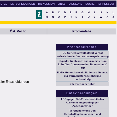
SETZE
ENTSCHEIDUNGEN
DISKUSSION
LINKS
DIES&DAS
SUCHE
IMPRESSUM
A
B
C
D
E
F
G
H
I
J
K
L
M
N
O
P
R
S
T
U
V
W
X
Z
Öst. Recht
Problemfälle
Presseberichte
EU-Generalanwalt stärkt Verbot
weitreichender Vorratsdatenspeicherung
Digitaler Nachlass: Justizministerium
klärt über "postmortalen Datenschutz"
auf
EuGH-Generalanwalt: Nationale Gesetze
zur Vorratsdatenspeicherung
rechtswidrig
aller Entscheidungen
alle Presseberichte
Entscheidungen
LSG gegen Tele2 - zivilrechtlicher
Auskunftsanspruch gegen
Accessprovider
Veröffentlichung von
Geschäftsgeheimnissen und