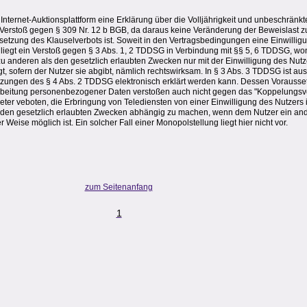
nternet-Auktionsplattform eine Erklärung über die Volljährigkeit und unbeschränkt
in Verstoß gegen § 309 Nr. 12 b BGB, da daraus keine Veränderung der Beweislast 
ussetzung des Klauselverbots ist. Soweit in den Vertragsbedingungen eine Einwillig
liegt ein Verstoß gegen § 3 Abs. 1, 2 TDDSG in Verbindung mit §§ 5, 6 TDDSG, wo
nderen als den gesetzlich erlaubten Zwecken nur mit der Einwilligung des Nutzer
lgt, sofern der Nutzer sie abgibt, nämlich rechtswirksam. In § 3 Abs. 3 TDDSG ist au
tzungen des § 4 Abs. 2 TDDSG elektronisch erklärt werden kann. Dessen Voraussetz
rbeitung personenbezogener Daten verstoßen auch nicht gegen das "Koppelungsv
er veboten, die Erbringung von Telediensten von einer Einwilligung des Nutzers 
s den gesetzlich erlaubten Zwecken abhängig zu machen, wenn dem Nutzer ein an
 Weise möglich ist. Ein solcher Fall einer Monopolstellung liegt hier nicht vor.
zum Seitenanfang
1