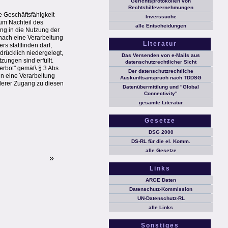
Gerichtsprotokollen von
Rechtshilfevernehmungen
e Geschäftsfähigkeit
Inverssuche
zum Nachteil des
alle Entscheidungen
ung in die Nutzung der
nach eine Verarbeitung
Literatur
s stattfinden darf,
sdrücklich niedergelegt,
Das Versenden von e-Mails aus
ungen sind erfüllt.
datenschutzrechtlicher Sicht
erbot" gemäß § 3 Abs.
Der datenschutzrechtliche
in eine Verarbeitung
Auskunftsanspruch nach TDDSG
derer Zugang zu diesen
Datenübermittlung und "Global
Connectivity"
gesamte Literatur
Gesetze
DSG 2000
DS-RL für die el. Komm.
alle Gesetze
»
Links
ARGE Daten
Datenschutz-Kommission
UN-Datenschutz-RL
alle Links
Sonstiges