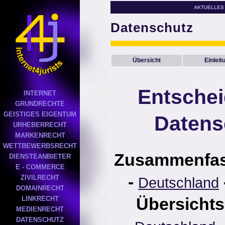
AKTUELLES
Datenschutz
Übersicht
Einleit
Entsche
INTERNET
GRUNDRECHTE
GEISTIGES EIGENTUM
Datens
URHEBERRECHT
MARKENRECHT
WETTBEWERBSRECHT
Zusammenfa
DIENSTEANBIETER
E - COMMERCE
-
ZIVILRECHT
Deutschland
DOMAINRECHT
Übersichts
LINKRECHT
MEDIENRECHT
DATENSCHUTZ