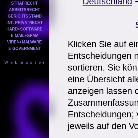
Deutschland
STRAFRECHT
ARBEITSRECHT
GERICHTSSTAND
INT. PRIVATRECHT
HARD+SOFTWARE
E-MAIL+SPAM
Klicken Sie auf e
VIREN+MALWARE
E-GOVERNMENT
Entscheidungen 
W e b m a s t e r
sortieren. Sie kö
eine Übersicht al
anzeigen lassen o
Zusammenfassun
Entscheidungen; 
jeweils auf den Vol