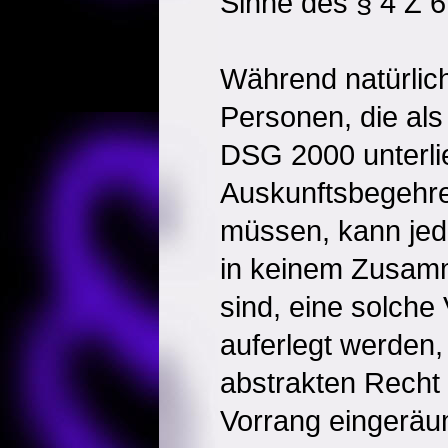
Sinne des § 4 Z 
Während natürlich
Personen, die al
DSG 2000 unterli
Auskunftsbegehr
müssen, kann jede
in keinem Zusamm
sind, eine solche 
auferlegt werden,
abstrakten Recht 
Vorrang eingeräu