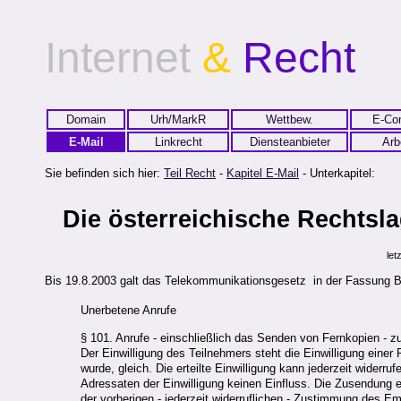
Internet
&
Recht
Domain
Urh/MarkR
Wettbew.
E-Co
E-Mail
Linkrecht
Diensteanbieter
Arb
Sie befinden sich hier:
Teil Recht
-
Kapitel E-Mail
- Unterkapitel:
Die österreichische Rechtsl
let
Bis 19.8.2003 galt das Telekommunikationsgesetz in der Fassung BGB
Unerbetene Anrufe
§ 101. Anrufe - einschließlich das Senden von Fernkopien - 
Der Einwilligung des Teilnehmers steht die Einwilligung ein
wurde, gleich. Die erteilte Einwilligung kann jederzeit widerru
Adressaten der Einwilligung keinen Einfluss. Die Zusendung
der vorherigen - jederzeit widerruflichen - Zustimmung des E