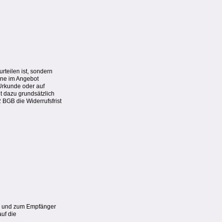
rteilen ist, sondern
Eine im Angebot
 Urkunde oder auf
t dazu grundsätzlich
2 BGB die Widerrufsfrist
len und zum Empfänger
auf die