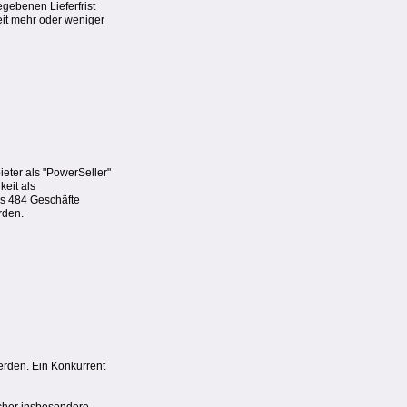
gebenen Lieferfrist
eit mehr oder weniger
ieter als "PowerSeller"
keit als
es 484 Geschäfte
rden.
erden. Ein Konkurrent