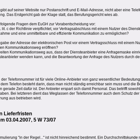
bt auf seiner Website nur Postanschrift und E-Mail-Adresse, nicht aber eine Tel
ng. Das Erstgericht gab der Klage statt, das Berufungsgericht wies ab.
t folgende Fragen dem EuGH zur Vorabentscheidung vor:
 1 lit. c der Richtlinie verpflichtet, vor Vertragsabschluss mit einem Nutzer des Die
ahme und eine unmittelbare und effiziente Kommunikation zu ermöglichen?
gabe der Adresse der elektronischen Post vor einem Vertragsschluss mit einem N
zweiten Kommunikationsweg eröffnen?
zweiten Kommunikationsweg aus, dass der Diensteanbieter eine Anfragemaske einrich
nsteanbieter wenden kann, und die Beantwortung der Anfrage des Nutzers durch de
er Telefonnummer ist für viele Online-Anbieter von ganz wesentlicher Bedeutung. 
em Telefon besteht darin, dass man nicht ständig erreichbar sein muss und die 
gerade Zeit dafür ist. Der Anbieter erspart sich damit Personal. Das betrifft sowoh
o haben. Bei letzteren dient das Weglassen der Telefonnummer auch dem Schutz der 
nung aus betrieben wird.
Lieferfristen
 03.04.2007, 5 W 73/07
ormulierung "in der Regel..." ist nicht hinreichend bestimmt. Ein Durchschnittskund