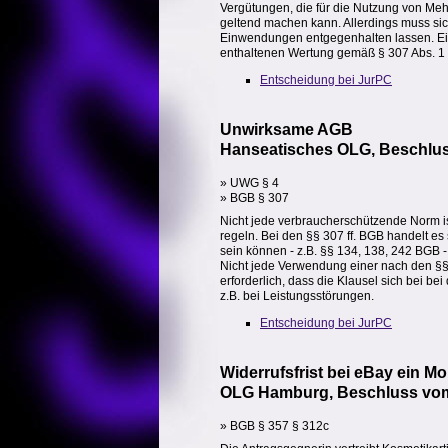
Vergütungen, die für die Nutzung von Me
geltend machen kann. Allerdings muss sic
Einwendungen entgegenhalten lassen. Ei
enthaltenen Wertung gemäß § 307 Abs. 1 
Entscheidung bei JurPC
Unwirksame AGB
Hanseatisches OLG, Beschlus
» UWG § 4
» BGB § 307
Nicht jede verbraucherschützende Norm is
regeln. Bei den §§ 307 ff. BGB handelt e
sein können - z.B. §§ 134, 138, 242 BGB -
Nicht jede Verwendung einer nach den §§ 
erforderlich, dass die Klausel sich bei b
z.B. bei Leistungsstörungen.
Entscheidung bei JurPC
Widerrufsfrist bei eBay ein M
OLG Hamburg, Beschluss vom 
» BGB § 357 § 312c