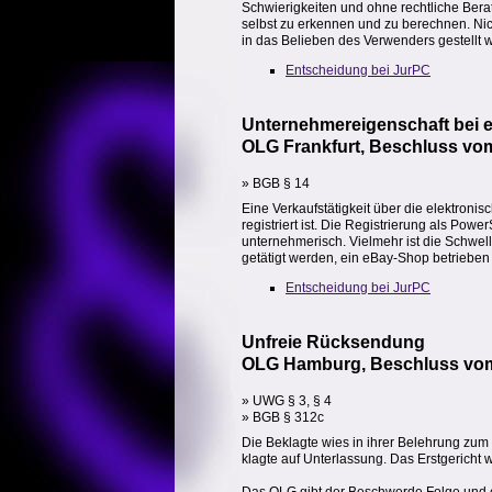
Schwierigkeiten und ohne rechtliche Bera
selbst zu erkennen und zu berechnen. Nic
in das Belieben des Verwenders gestellt w
Entscheidung bei JurPC
Unternehmereigenschaft bei 
OLG Frankfurt, Beschluss vom
» BGB § 14
Eine Verkaufstätigkeit über die elektroni
registriert ist. Die Registrierung als Pow
unternehmerisch. Vielmehr ist die Schwel
getätigt werden, ein eBay-Shop betriebe
Entscheidung bei JurPC
Unfreie Rücksendung
OLG Hamburg, Beschluss vom 
» UWG § 3, § 4
» BGB § 312c
Die Beklagte wies in ihrer Belehrung zum
klagte auf Unterlassung. Das Erstgericht 