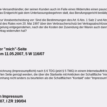
ne-Versandhändler, der seinen Kunden auch im Falle eines Widerrufes einen paus
as Erstgericht gab dem Unterlassungsbegehren statt, das Berufungsgericht bestäti
 Vorabentscheidung vor: Sind die Bestimmungen des Art. 6 Abs. 1 Satz 2 und Abs.
d des Rates vom 20. Mai 1997 über den Verbraucherschutz bei Vertragsabschlüss
Regelung entgegenstehen, nach der die Kosten der Zusendung der Waren auch dan
trag widerrufen hat?
r "mich"-Seite
 11.05.2007, 5 W 116/07
eichnung (Impressumpflicht) nach § 6 TDG (jetzt § 5 TMG) in einem Internetauftritt
en Seite genügt werden, die über die Startseite mit Anklicken der Schaltfläche "mic
nhang nicht anders zu beurteilen als die Schaltflächen "Kontakt" oder "Impressum"
m Impressum
7, I ZR 190/04