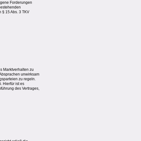
eigene Forderungen
 bestehenden
 § 15 Abs. 3 TKV
as Marktverhalten zu
he Absprachen unwirksam
gsparteien zu regeln.
Hierfür ist es
hführung des Vertrages,