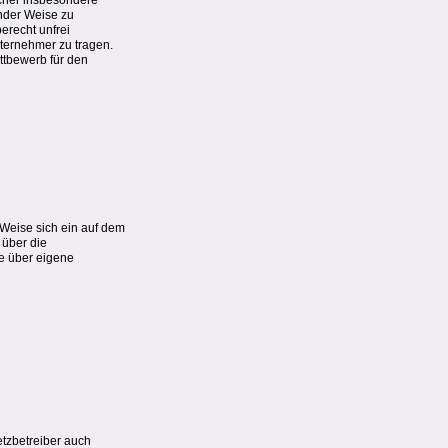
ucher insbesondere
ender Weise zu
erecht unfrei
ternehmer zu tragen.
ttbewerb für den
 Weise sich ein auf dem
über die
e über eigene
tzbetreiber auch