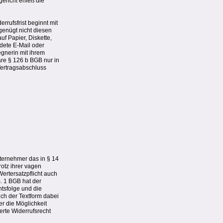
ericht erließ die
rrufsfrist beginnt mit
genügt nicht diesen
uf Papier, Diskette,
dete E-Mail oder
gnerin mit ihrem
äre § 126 b BGB nur in
Vertragsabschluss
ternehmer das in § 14
otz ihrer vagen
ertersatzpflicht auch
. 1 BGB hat der
htsfolge und die
ch der Textform dabei
r die Möglichkeit
erte Widerrufsrecht