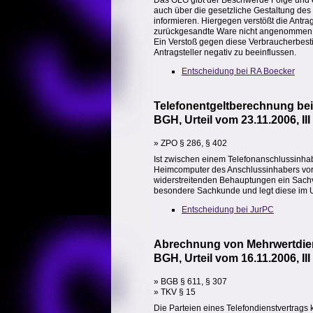
Das OLG gibt der Beschwerde Folge und er
auch über die gesetzliche Gestaltung des
informieren. Hiergegen verstößt die Antr
zurückgesandte Ware nicht angenommen wi
Ein Verstoß gegen diese Verbraucherbest
Antragsteller negativ zu beeinflussen.
Entscheidung bei RA Boecker
Telefonentgeltberechnung bei 
BGH, Urteil vom 23.11.2006, III
» ZPO § 286, § 402
Ist zwischen einem Telefonanschlussinhab
Heimcomputer des Anschlussinhabers vor
widerstreitenden Behauptungen ein Sachv
besondere Sachkunde und legt diese im Ur
Entscheidung bei JurPC
Abrechnung von Mehrwertdie
BGH, Urteil vom 16.11.2006, III
» BGB § 611, § 307
» TKV § 15
Die Parteien eines Telefondienstvertrag