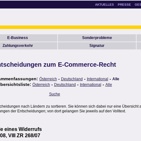
AKTUELLES
PRESSE
GE
E-Business
Sonderprobleme
Zahlungsverkehr
Signatur
tscheidungen zum E-Commerce-Recht
ammenfassungen:
-
-
-
Österreich
Deutschland
International
Alle
bersichtsliste:
-
-
-
Österreich
Deutschland
International
Alle
Suche
scheidungen nach Ländern zu sortieren. Sie können sich dabei nur eine Übersicht 
gen der Entscheidungen; von dort gelangen Sie jeweils auf den Volltext.
e eines Widerrufs
8, VIII ZR 268/07