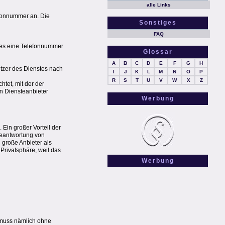
alle Links
efonnummer an. Die
Sonstiges
FAQ
nstes eine Telefonnummer
Glossar
A
B
C
D
E
F
G
H
utzer des Dienstes nach
I
J
K
L
M
N
O
P
R
S
T
U
V
W
X
Z
tet, mit der der
n Diensteanbieter
Werbung
Ein großer Vorteil der
Beantwortung von
l große Anbieter als
Privatsphäre, weil das
Werbung
e muss nämlich ohne