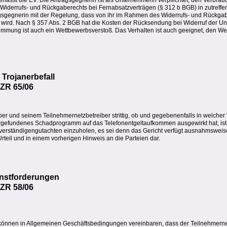
lässt die EV. Die Antragsgegnerin ist als Unternehmerin verpflichtet, den Verbra
 Widerrufs- und Rückgaberechts bei Fernabsatzverträgen (§ 312 b BGB) in zutreff
agsgegnerin mit der Regelung, dass von ihr im Rahmen des Widerrufs- und Rückgab
rd. Nach § 357 Abs. 2 BGB hat die Kosten der Rücksendung bei Widerruf der Un
immung ist auch ein Wettbewerbsverstoß. Das Verhalten ist auch geeignet, den We
Trojanerbefall
 ZR 65/06
er und seinem Teilnehmernetzbetreiber strittig, ob und gegebenenfalls in welcher
gefundenes Schadprogramm auf das Telefonentgeltaufkommen ausgewirkt hat, ist 
erständigengutachten einzuholen, es sei denn das Gericht verfügt ausnahmsweis
teil und in einem vorherigen Hinweis an die Parteien dar.
nstforderungen
 ZR 58/06
s können in Allgemeinen Geschäftsbedingungen vereinbaren, dass der Teilnehmerne