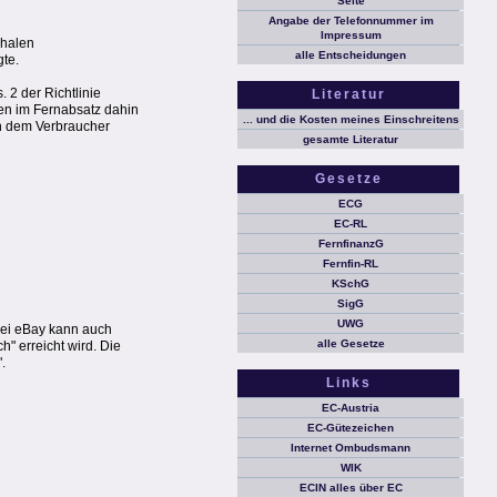
Seite
Angabe der Telefonnummer im
Impressum
chalen
alle Entscheidungen
gte.
 2 der Richtlinie
Literatur
en im Fernabsatz dahin
... und die Kosten meines Einschreitens
n dem Verbraucher
gesamte Literatur
Gesetze
ECG
EC-RL
FernfinanzG
Fernfin-RL
KSchG
SigG
UWG
 bei eBay kann auch
alle Gesetze
h" erreicht wird. Die
.
Links
EC-Austria
EC-Gütezeichen
Internet Ombudsmann
WIK
ECIN alles über EC