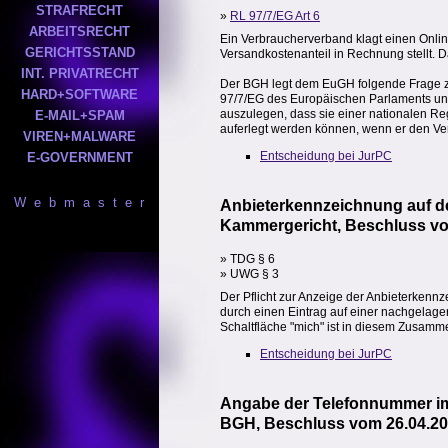
STRAFRECHT
»
RL 97/7/EG Art 6
ARBEITSRECHT
Ein Verbraucherverband klagt einen Onli
GERICHTSSTAND
Versandkostenanteil in Rechnung stellt. D
INT. PRIVATRECHT
Der BGH legt dem EuGH folgende Frage zur
HARD+SOFTWARE
97/7/EG des Europäischen Parlaments un
auszulegen, dass sie einer nationalen 
E-MAIL+SPAM
auferlegt werden können, wenn er den Ver
VIREN+MALWARE
Entscheidung bei JurPC
E-GOVERNMENT
W e b m a s t e r
Anbieterkennzeichnung auf de
Kammergericht, Beschluss vom
» TDG § 6
» UWG § 3
Der Pflicht zur Anzeige der Anbieterkennz
durch einen Eintrag auf einer nachgelagert
Schaltfläche "mich" ist in diesem Zusamme
Entscheidung bei JurPC
Angabe der Telefonnummer i
BGH, Beschluss vom 26.04.200