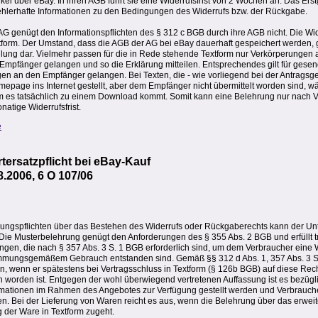
kel über eBay. In ihren AGB führt sie eine Widerrufsfrist von 2 Wochen an. Das Erstg
ehlerhafte Informationen zu den Bedingungen des Widerrufs bzw. der Rückgabe.
G genügt den Informationspflichten des § 312 c BGB durch ihre AGB nicht. Die Wide
tform. Der Umstand, dass die AGB der AG bei eBay dauerhaft gespeichert werden, 
ilung dar. Vielmehr passen für die in Rede stehende Textform nur Verkörperungen a
pfänger gelangen und so die Erklärung mitteilen. Entsprechendes gilt für gesen
n an den Empfänger gelangen. Bei Texten, die - wie vorliegend bei der Antragsge
epage ins Internet gestellt, aber dem Empfänger nicht übermittelt worden sind, w
em es tatsächlich zu einem Download kommt. Somit kann eine Belehrung nur nach 
natige Widerrufsfrist.
e
tersatzpflicht bei eBay-Kauf
8.2006, 6 O 107/06
hrungspflichten über das Bestehen des Widerrufs oder Rückgaberechts kann der Un
ie Musterbelehrung genügt den Anforderungen des § 355 Abs. 2 BGB und erfüllt tr
gen, die nach § 357 Abs. 3 S. 1 BGB erforderlich sind, um dem Verbraucher eine W
immungsgemäßem Gebrauch entstanden sind. Gemäß §§ 312 d Abs. 1, 357 Abs. 3 S
n, wenn er spätestens bei Vertragsschluss in Textform (§ 126b BGB) auf diese Rec
 worden ist. Entgegen der wohl überwiegend vertretenen Auffassung ist es bezügli
mationen im Rahmen des Angebotes zur Verfügung gestellt werden und Verbrauche
n. Bei der Lieferung von Waren reicht es aus, wenn die Belehrung über das erweit
 der Ware in Textform zugeht.