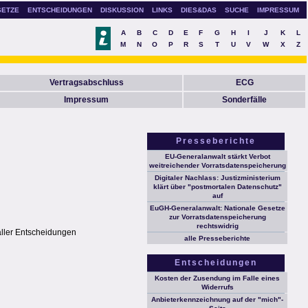
SETZE
ENTSCHEIDUNGEN
DISKUSSION
LINKS
DIES&DAS
SUCHE
IMPRESSUM
A
B
C
D
E
F
G
H
I
J
K
L
M
N
O
P
R
S
T
U
V
W
X
Z
Vertragsabschluss
ECG
Impressum
Sonderfälle
Presseberichte
EU-Generalanwalt stärkt Verbot
weitreichender Vorratsdatenspeicherung
Digitaler Nachlass: Justizministerium
klärt über "postmortalen Datenschutz"
auf
EuGH-Generalanwalt: Nationale Gesetze
zur Vorratsdatenspeicherung
rechtswidrig
aller Entscheidungen
alle Presseberichte
Entscheidungen
Kosten der Zusendung im Falle eines
Widerrufs
Anbieterkennzeichnung auf der "mich"-