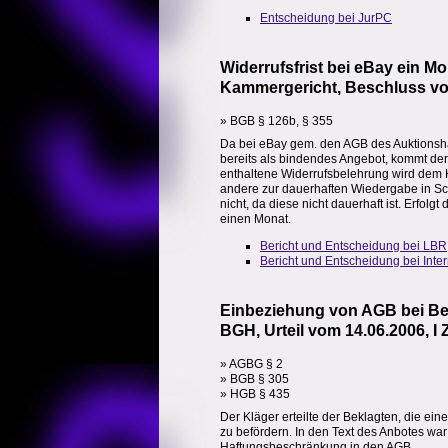
Entscheidung bei JurPC
Widerrufsfrist bei eBay ein M
Kammergericht, Beschluss vo
» BGB § 126b, § 355
Da bei eBay gem. den AGB des Auktionshaus
bereits als bindendes Angebot, kommt der 
enthaltene Widerrufsbelehrung wird dem K
andere zur dauerhaften Wiedergabe in Sc
nicht, da diese nicht dauerhaft ist. Erfol
einen Monat.
Bericht und Entscheidung bei LBR
Bericht und Entscheidung bei Inte
Einbeziehung von AGB bei Bes
BGH, Urteil vom 14.06.2006, I 
» AGBG § 2
» BGB § 305
» HGB § 435
Der Kläger erteilte der Beklagten, die ei
zu befördern. In den Text des Anbotes war 
Haftungsbeschränkung in den AGB.