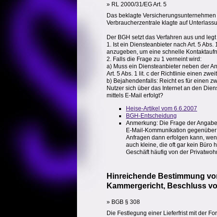
» RL 2000/31/EG Art. 5
Das beklagte Versicherungsunternehmen gi
Verbraucherzentrale klagte auf Unterlassu
Der BGH setzt das Verfahren aus und leg
1. Ist ein Diensteanbieter nach Art. 5 Abs.
anzugeben, um eine schnelle Kontaktaufn
2. Falls die Frage zu 1 verneint wird:
a) Muss ein Diensteanbieter neben der An
Art. 5 Abs. 1 lit. c der Richtlinie einen 
b) Bejahendenfalls: Reicht es für einen 
Nutzer sich über das Internet an den Die
mittels E-Mail erfolgt?
Heise-Artikel vom 6.6.2007
BGH-Entscheidung
Anmerkung: Die Frage der Angabe d
E-Mail-Kommunikation gegenüber d
Anfragen dann erfolgen kann, wenn 
auch kleine, die oft gar kein Bür
Geschäft häufig von der Privatwoh
Hinreichende Bestimmung von 
Kammergericht, Beschluss vom
» BGB § 308
Die Festlegung einer Lieferfrist mit der F