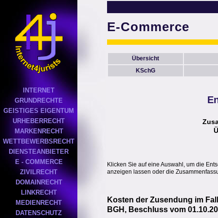
E-Commerce
Übersicht
KSchG
INTERNET
En
GRUNDRECHTE
GEISTIGES EIGENTUM
URHEBERRECHT
Zus
Ü
MARKENRECHT
WETTBEWERBSRECHT
DIENSTEANBIETER
E - COMMERCE
Klicken Sie auf eine Auswahl, um die Ent
anzeigen lassen oder die Zusammenfassun
ZIVILRECHT
DOMAINRECHT
LINKRECHT
Kosten der Zusendung im Fall
MEDIENRECHT
BGH, Beschluss vom 01.10.200
DATENSCHUTZ