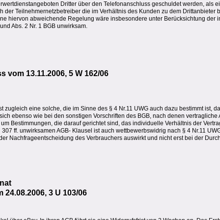
hrwertdienstangeboten Dritter über den Telefonanschluss geschuldet werden, als 
h der Teilnehmernetzbetreiber die im Verhältnis des Kunden zu dem Drittanbieter
ne hiervon abweichende Regelung wäre insbesondere unter Berücksichtung der in
und Abs. 2 Nr. 1 BGB unwirksam.
s vom 13.11.2006, 5 W 162/06
t zugleich eine solche, die im Sinne des § 4 Nr.11 UWG auch dazu bestimmt ist, d
s sich ebenso wie bei den sonstigen Vorschriften des BGB, nach denen vertraglic
 um Bestimmungen, die darauf gerichtet sind, das individuelle Verhältnis der Vertra
307 ff. unwirksamen AGB- Klausel ist auch wettbewerbswidrig nach § 4 Nr.11 UWG. 
ei der Nachfrageentscheidung des Verbrauchers auswirkt und nicht erst bei der Durc
onat
24.08.2006, 3 U 103/06