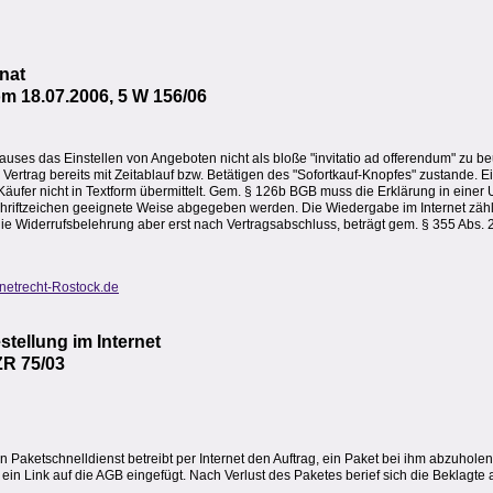
onat
m 18.07.2006, 5 W 156/06
es das Einstellen von Angeboten nicht als bloße "invitatio ad offerendum" zu beu
Vertrag bereits mit Zeitablauf bzw. Betätigen des "Sofortkauf-Knopfes" zustande. 
äufer nicht in Textform übermittelt. Gem. § 126b BGB muss die Erklärung in einer
hriftzeichen geeignete Weise abgegeben werden. Die Wiedergabe im Internet zähl
gt die Widerrufsbelehrung aber erst nach Vertragsabschluss, beträgt gem. § 355 Abs. 
rnetrecht-Rostock.de
tellung im Internet
ZR 75/03
nen Paketschnelldienst betreibt per Internet den Auftrag, ein Paket bei ihm abzuho
ein Link auf die AGB eingefügt. Nach Verlust des Paketes berief sich die Beklagte 