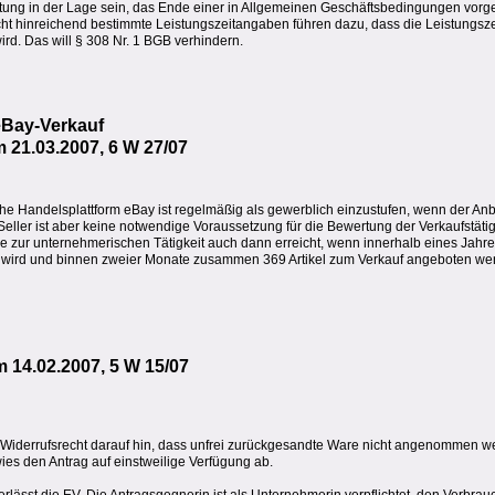
tung in der Lage sein, das Ende einer in Allgemeinen Geschäftsbedingungen vorge
ht hinreichend bestimmte Leistungszeitangaben führen dazu, dass die Leistungsz
ird. Das will § 308 Nr. 1 BGB verhindern.
eBay-Verkauf
 21.03.2007, 6 W 27/07
sche Handelsplattform eBay ist regelmäßig als gewerblich einzustufen, wenn der Anb
erSeller ist aber keine notwendige Voraussetzung für die Bewertung der Verkaufstätig
le zur unternehmerischen Tätigkeit auch dann erreicht, wenn innerhalb eines Jahr
n wird und binnen zweier Monate zusammen 369 Artikel zum Verkauf angeboten we
14.02.2007, 5 W 15/07
 Widerrufsrecht darauf hin, dass unfrei zurückgesandte Ware nicht angenommen w
wies den Antrag auf einstweilige Verfügung ab.