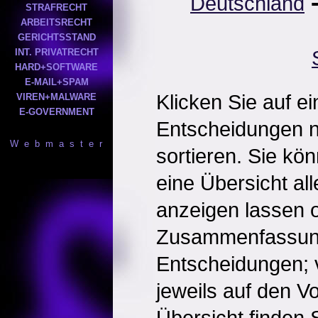
Deutschland
STRAFRECHT
ARBEITSRECHT
GERICHTSSTAND
INT. PRIVATRECHT
HARD+SOFTWARE
E-MAIL+SPAM
Klicken Sie auf e
VIREN+MALWARE
E-GOVERNMENT
Entscheidungen 
W e b m a s t e r
sortieren. Sie kö
eine Übersicht al
anzeigen lassen o
Zusammenfassun
Entscheidungen; 
jeweils auf den Vol
Übersicht finden S