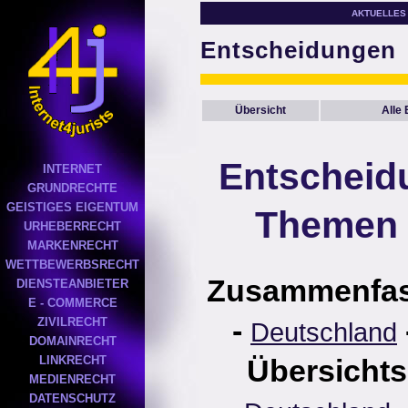
AKTUELLES
Entscheidungen
Übersicht
Alle
Entscheid
INTERNET
GRUNDRECHTE
GEISTIGES EIGENTUM
Themen 
URHEBERRECHT
MARKENRECHT
WETTBEWERBSRECHT
Zusammenfa
DIENSTEANBIETER
E - COMMERCE
-
ZIVILRECHT
Deutschland
DOMAINRECHT
LINKRECHT
Übersichts
MEDIENRECHT
DATENSCHUTZ