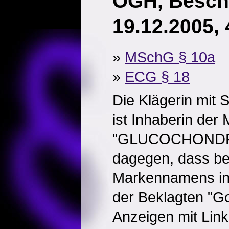
OGH, Besch
19.12.2005,
»
MSchG § 10a
»
ECG § 18
Die Klägerin mit 
ist Inhaberin der
"GLUCOCHONDRIN
dagegen, dass be
Markennamens in
der Beklagten "G
Anzeigen mit Lin