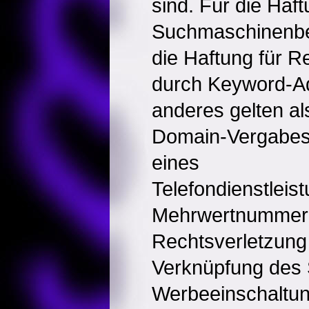
sind. Für die Haf
Suchmaschinenbet
die Haftung für R
durch Keyword-Ad
anderes gelten al
Domain-Vergabest
eines
Telefondienstlei
Mehrwertnummern. 
Rechtsverletzung
Verknüpfung des 
Werbeeinschaltung