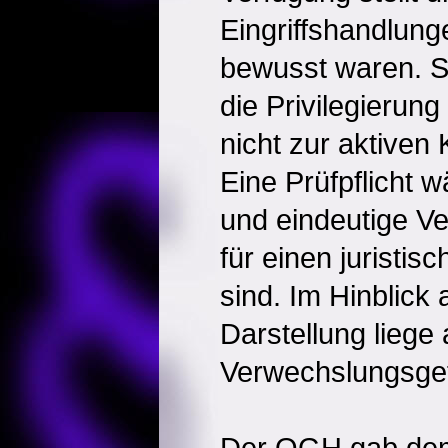
Eingriffshandlung
bewusst waren. Si
die Privilegieru
nicht zur aktiven K
Eine Prüfpflicht 
und eindeutige Ve
für einen juristi
sind. Im Hinblick 
Darstellung liege
Verwechslungsgef
Der OGH gab dem