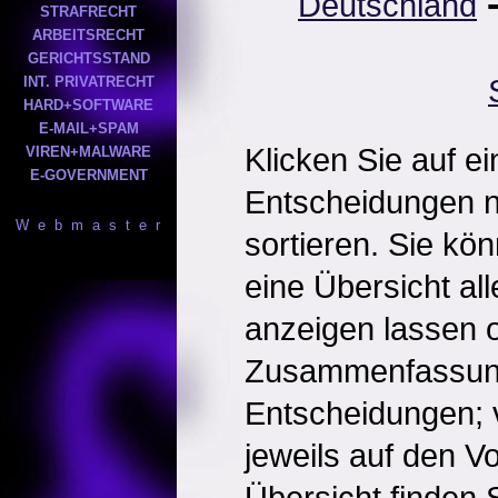
Deutschland
STRAFRECHT
ARBEITSRECHT
GERICHTSSTAND
INT. PRIVATRECHT
HARD+SOFTWARE
E-MAIL+SPAM
Klicken Sie auf e
VIREN+MALWARE
E-GOVERNMENT
Entscheidungen 
W e b m a s t e r
sortieren. Sie kö
eine Übersicht al
anzeigen lassen o
Zusammenfassun
Entscheidungen; 
jeweils auf den Vol
Übersicht finden S