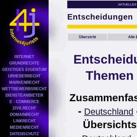
AKTUELLES
Entscheidungen
Übersicht
Alle
Entscheid
INTERNET
GRUNDRECHTE
GEISTIGES EIGENTUM
Themen 
URHEBERRECHT
MARKENRECHT
WETTBEWERBSRECHT
Zusammenfa
DIENSTEANBIETER
E - COMMERCE
-
ZIVILRECHT
Deutschland
DOMAINRECHT
LINKRECHT
Übersichts
MEDIENRECHT
DATENSCHUTZ