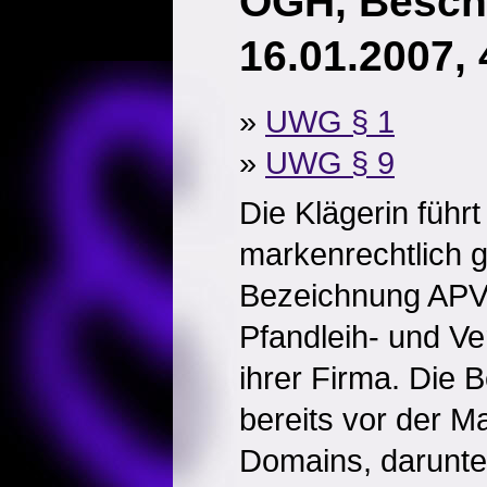
OGH, Besch
16.01.2007,
»
UWG § 1
»
UWG § 9
Die Klägerin führt
markenrechtlich 
Bezeichnung APV
Pfandleih- und Ve
ihrer Firma. Die B
bereits vor der M
Domains, darunte