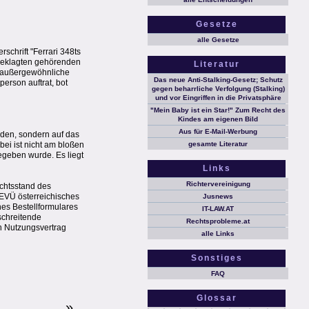
Gesetze
alle Gesetze
chrift "Ferrari 348ts
 Beklagten gehörenden
Literatur
e außergewöhnliche
Das neue Anti-Stalking-Gesetz; Schutz
erson auftrat, bot
gegen beharrliche Verfolgung (Stalking)
und vor Eingriffen in die Privatsphäre
"Mein Baby ist ein Star!" Zum Recht des
Kindes am eigenen Bild
Aus für E-Mail-Werbung
nden, sondern auf das
ei ist nicht am bloßen
gesamte Literatur
egeben wurde. Es liegt
Links
Richtervereinigung
ichtsstand des
 EVÜ österreichisches
Jusnews
es Bestellformulares
IT-LAW.AT
schreitende
Rechtsprobleme.at
n Nutzungsvertrag
alle Links
Sonstiges
FAQ
Glossar
»