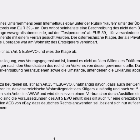
es Unternehmens beim Internethaus ebay unter der Rubrik "kaufen" unter der Übers
artpreis von EUR 39,-- an. Das Anbot beinhaltete eine Beschreibung des nicht dem
ge www.gratisabenteur.de, auf der "Testpersonen" ab EUR 39,-- für verschieden
ende mit einem Ferrari gesucht wurden. Der österreichische Kläger, der als Privatp
ie Übergabe war am Wohnsitz des Ersteigerers vereinbart.
eit nach Art. 5 EuGVVO und wies die Klage ab.
 Auslegung, was Vertragsgegenstand ist, kommt es nicht auf den Willen des Erkläre
ger nach den Grundsätzen des redlichen Verkehrs von dieser gewinnen durfte. Dab
 Verkehrsübung heranzuziehen sowie die Umstände, unter denen die Erklärung abg
u beurteilen ist, ist nach Art.15 ff EuGVVO, unabhängig davon, dass auch der Ger
en ist, das österreichische Wohnsitzgericht des Klägers zuständig und nach Art. 5
n sein Anbot ins WWW und wird dieses von einem Verbraucher durch Ausfüllen ein
sind die Voraussetzungen des Art 5 EVÜ erfüllt; dies gilt auch für eine grenzüber
 den AGB von eBay, dass deutsches Rechts anzwenden sei, bezieht sich nur auf de
mern.
1