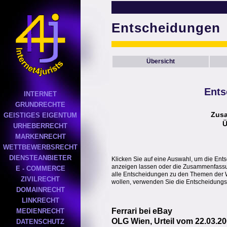
Entscheidungen
Übersicht
Ents
INTERNET
GRUNDRECHTE
Zus
GEISTIGES EIGENTUM
Ü
URHEBERRECHT
MARKENRECHT
WETTBEWERBSRECHT
DIENSTEANBIETER
Klicken Sie auf eine Auswahl, um die Ent
anzeigen lassen oder die Zusammenfassung
E - COMMERCE
alle Entscheidungen zu den Themen der 
ZIVILRECHT
wollen, verwenden Sie die Entscheidungs
DOMAINRECHT
LINKRECHT
Ferrari bei eBay
MEDIENRECHT
OLG Wien, Urteil vom 22.03.20
DATENSCHUTZ