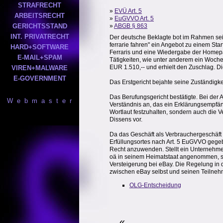
STRAFRECHT
»
EVÜ Art. 5
ARBEITSRECHT
»
EuGVVO Art. 5
GERICHTSSTAND
»
ABGB § 863
INT. PRIVATRECHT
Der deutsche Beklagte bot im Rahmen sein
ferrarie fahren" ein Angebot zu einem St
HARD+SOFTWARE
Ferraris und eine Wiedergabe der Homepa
E-MAIL+SPAM
Tätigkeiten, wie unter anderem ein Wochen
EUR 1.510,-- und erhielt den Zuschlag. D
VIREN+MALWARE
E-GOVERNMENT
Das Erstgericht bejahte seine Zuständigk
Das Berufungsgericht bestätigte. Bei der
W e b m a s t e r
Verständnis an, das ein Erklärungsempfän
Wortlaut festzuhalten, sondern auch die
Dissens vor.
Da das Geschäft als Verbrauchergeschäft z
Erfüllungsortes nach Art. 5 EuGVVO gegeb
Recht anzuwenden. Stellt ein Unternehme
oä in seinem Heimatstaat angenommen, so 
Versteigerung bei eBay. Die Regelung in
zwischen eBay selbst und seinen Teilneh
OLG-Entscheidung
«