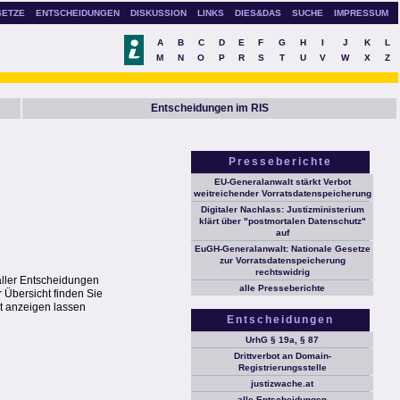
SETZE
ENTSCHEIDUNGEN
DISKUSSION
LINKS
DIES&DAS
SUCHE
IMPRESSUM
A
B
C
D
E
F
G
H
I
J
K
L
M
N
O
P
R
S
T
U
V
W
X
Z
Entscheidungen im RIS
Presseberichte
EU-Generalanwalt stärkt Verbot
weitreichender Vorratsdatenspeicherung
Digitaler Nachlass: Justizministerium
klärt über "postmortalen Datenschutz"
auf
EuGH-Generalanwalt: Nationale Gesetze
zur Vorratsdatenspeicherung
rechtswidrig
aller Entscheidungen
alle Presseberichte
 Übersicht finden Sie
t anzeigen lassen
Entscheidungen
UrhG § 19a, § 87
Drittverbot an Domain-
Registrierungsstelle
justizwache.at
alle Entscheidungen