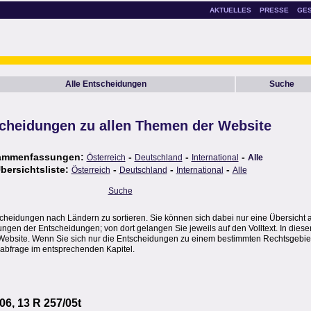
AKTUELLES
PRESSE
GE
Alle Entscheidungen
Suche
cheidungen zu allen Themen der Website
ammenfassungen:
-
-
-
Österreich
Deutschland
International
Alle
bersichtsliste:
-
-
-
Österreich
Deutschland
International
Alle
Suche
scheidungen nach Ländern zu sortieren. Sie können sich dabei nur eine Übersicht 
en der Entscheidungen; von dort gelangen Sie jeweils auf den Volltext. In dieser
Website. Wenn Sie sich nur die Entscheidungen zu einem bestimmten Rechtsgebie
abfrage im entsprechenden Kapitel.
06, 13 R 257/05t