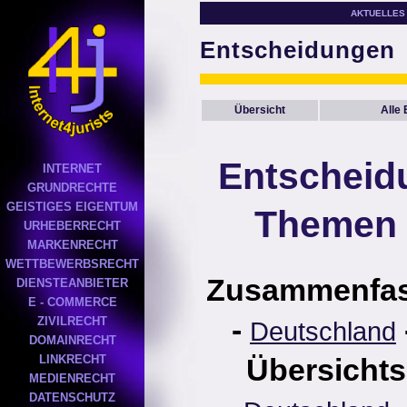
AKTUELLES
Entscheidungen
Übersicht
Alle
Entscheid
INTERNET
GRUNDRECHTE
GEISTIGES EIGENTUM
Themen 
URHEBERRECHT
MARKENRECHT
WETTBEWERBSRECHT
Zusammenfa
DIENSTEANBIETER
E - COMMERCE
-
ZIVILRECHT
Deutschland
DOMAINRECHT
LINKRECHT
Übersichts
MEDIENRECHT
DATENSCHUTZ