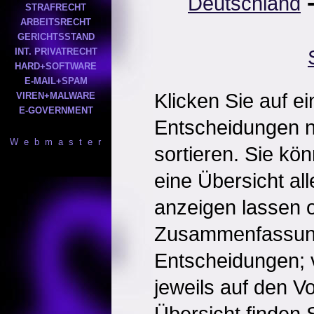
Deutschland
STRAFRECHT
ARBEITSRECHT
GERICHTSSTAND
INT. PRIVATRECHT
HARD+SOFTWARE
E-MAIL+SPAM
Klicken Sie auf e
VIREN+MALWARE
E-GOVERNMENT
Entscheidungen 
W e b m a s t e r
sortieren. Sie kö
eine Übersicht al
anzeigen lassen o
Zusammenfassun
Entscheidungen; 
jeweils auf den Vol
Übersicht finden S