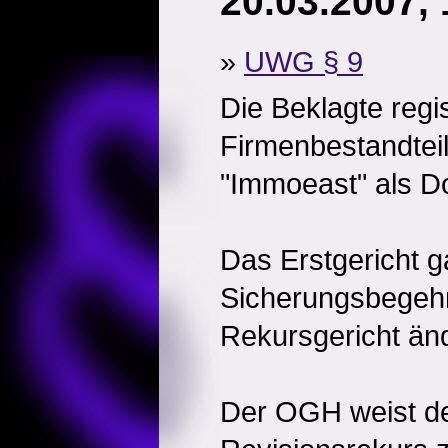
20.03.2007,
»
UWG § 9
Die Beklagte regis
Firmenbestandteil
"Immoeast" als D
Das Erstgericht 
Sicherungsbegehr
Rekursgericht änd
Der OGH weist de