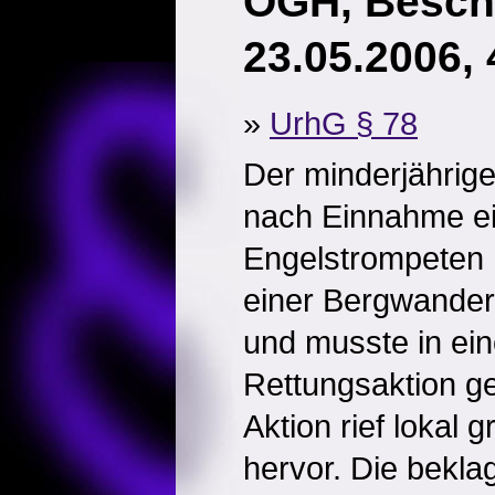
OGH, Besch
23.05.2006,
»
UrhG § 78
Der minderjährige
nach Einnahme e
Engelstrompeten h
einer Bergwanderu
und musste in ei
Rettungsaktion g
Aktion rief lokal
hervor. Die bekla