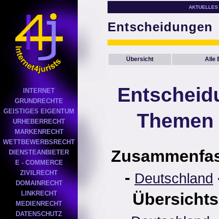
AKTUELLES
Entscheidungen
Übersicht
Alle
Entscheid
INTERNET
GRUNDRECHTE
GEISTIGES EIGENTUM
Themen 
URHEBERRECHT
MARKENRECHT
WETTBEWERBSRECHT
Zusammenfa
DIENSTEANBIETER
E - COMMERCE
-
ZIVILRECHT
Deutschland
DOMAINRECHT
LINKRECHT
Übersichts
MEDIENRECHT
DATENSCHUTZ