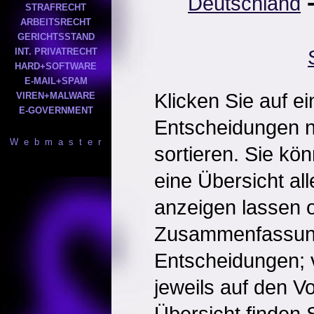
Deutschland
STRAFRECHT
ARBEITSRECHT
GERICHTSSTAND
INT. PRIVATRECHT
HARD+SOFTWARE
E-MAIL+SPAM
Klicken Sie auf e
VIREN+MALWARE
E-GOVERNMENT
Entscheidungen 
W e b m a s t e r
sortieren. Sie kö
eine Übersicht al
anzeigen lassen o
Zusammenfassun
Entscheidungen; 
jeweils auf den Vol
Übersicht finden S