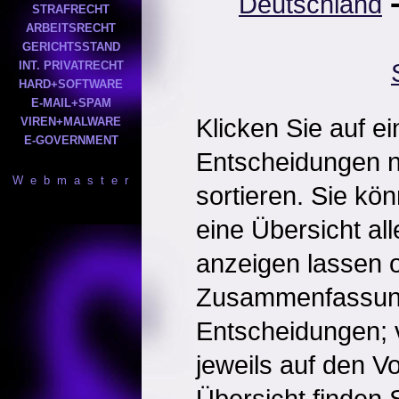
Deutschland
STRAFRECHT
ARBEITSRECHT
GERICHTSSTAND
INT. PRIVATRECHT
HARD+SOFTWARE
E-MAIL+SPAM
Klicken Sie auf e
VIREN+MALWARE
E-GOVERNMENT
Entscheidungen 
W e b m a s t e r
sortieren. Sie kö
eine Übersicht al
anzeigen lassen o
Zusammenfassun
Entscheidungen; 
jeweils auf den Vol
Übersicht finden S