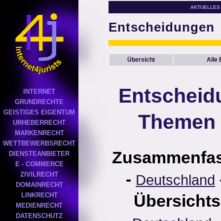
AKTUELLES
Entscheidungen
Übersicht
Alle
Entscheid
INTERNET
GRUNDRECHTE
GEISTIGES EIGENTUM
Themen 
URHEBERRECHT
MARKENRECHT
WETTBEWERBSRECHT
Zusammenfa
DIENSTEANBIETER
E - COMMERCE
-
ZIVILRECHT
Deutschland
DOMAINRECHT
LINKRECHT
Übersichts
MEDIENRECHT
DATENSCHUTZ