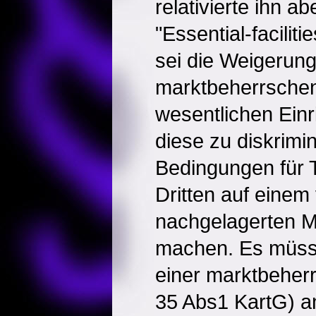
relativierte ihn a
"Essential-facilit
sei die Weigerun
marktbeherrschen
wesentlichen Einr
diese zu diskrimi
Bedingungen für T
Dritten auf einem
nachgelagerten M
machen. Es müss
einer marktbeher
35 Abs1 KartG) 