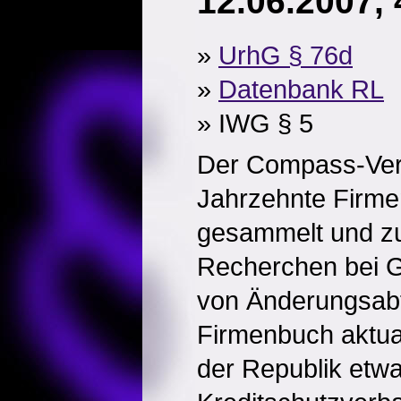
12.06.2007,
»
UrhG § 76d
»
Datenbank RL
» IWG § 5
Der Compass-Verl
Jahrzehnte Firm
gesammelt und zu
Recherchen bei Ge
von Änderungsab
Firmenbuch aktuali
der Republik etw