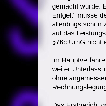
gemacht würde. 
Entgelt" müsse d
allerdings schon 
auf das Leistung
§76c UrhG nicht 
Im Hauptverfahren
weiter Unterlass
ohne angemessen
Rechnungslegung 
Das Erstgericht ga