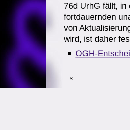
76d UrhG fällt, i
fortdauernden una
von Aktualisierun
wird, ist daher fe
OGH-Entsche
«