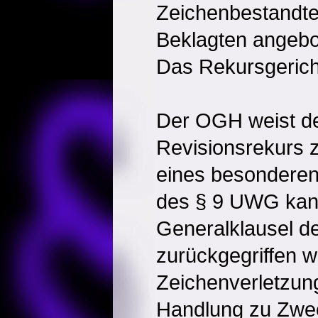
Zeichenbestandteil
Beklagten angebot
Das Rekursgericht
Der OGH weist de
Revisionsrekurs z
eines besondere
des § 9 UWG kann
Generalklausel 
zurückgegriffen 
Zeichenverletzung
Handlung zu Zwe