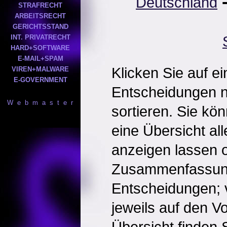
Deutschland
STRAFRECHT
ARBEITSRECHT
GERICHTSSTAND
INT. PRIVATRECHT
HARD+SOFTWARE
E-MAIL+SPAM
Klicken Sie auf e
VIREN+MALWARE
E-GOVERNMENT
Entscheidungen 
W e b m a s t e r
sortieren. Sie kö
eine Übersicht al
anzeigen lassen o
Zusammenfassun
Entscheidungen; 
jeweils auf den Vol
Übersicht finden S