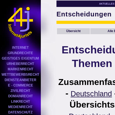
AKTUELLES
Entscheidungen
Übersicht
Alle
Entscheid
INTERNET
GRUNDRECHTE
GEISTIGES EIGENTUM
Themen 
URHEBERRECHT
MARKENRECHT
WETTBEWERBSRECHT
Zusammenfa
DIENSTEANBIETER
E - COMMERCE
-
ZIVILRECHT
Deutschland
DOMAINRECHT
LINKRECHT
Übersichts
MEDIENRECHT
DATENSCHUTZ