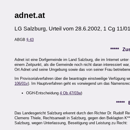
adnet.at
LG Salzburg, Urteil vom 28.6.2002, 1 Cg 11/0
ABGB
§ 43
***** Z
Adnet ist eine Dorfgemeinde im Land Salzburg, die im Internet unter 
einem Zeitpunkt, als die Gemeinde noch nicht daran interessiert war,
Ort Adnet und seine Umgebung sowie das von seiner Frau betriebene
Im Provisorialverfahren über die beantragte einstweilige Verfügu
106/01v
). Im Hauptverfahren geht es vorwiegend um das Namensrech
OGH-Entscheidung
4 Ob 47/03w
)
*****
Das Landesgericht Salzburg erkennt durch den Richter Dr. Rudolf R
Clemens Thiele, Rechtsanwalt in Salzburg, gegen den Beklagten K****
Salzburg, wegen Unterlassung, Beseitigung und Leistung zu Recht: