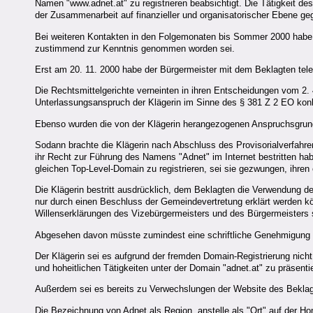
Namen "www.adnet.at" zu registrieren beabsichtigt. Die Tätigkeit de
der Zusammenarbeit auf finanzieller und organisatorischer Ebene ge
Bei weiteren Kontakten in den Folgemonaten bis Sommer 2000 habe d
zustimmend zur Kenntnis genommen worden sei.
Erst am 20. 11. 2000 habe der Bürgermeister mit dem Beklagten tel
Die Rechtsmittelgerichte verneinten in ihren Entscheidungen vom 2.
Unterlassungsanspruch der Klägerin im Sinne des § 381 Z 2 EO konkr
Ebenso wurden die von der Klägerin herangezogenen Anspruchsgrund
Sodann brachte die Klägerin nach Abschluss des Provisorialverfahre
ihr Recht zur Führung des Namens "Adnet" im Internet bestritten ha
gleichen Top-Level-Domain zu registrieren, sei sie gezwungen, ihre
Die Klägerin bestritt ausdrücklich, dem Beklagten die Verwendung de
nur durch einen Beschluss der Gemeindevertretung erklärt werden kö
Willenserklärungen des Vizebürgermeisters und des Bürgermeisters 
Abgesehen davon müsste zumindest eine schriftliche Genehmigung des
Der Klägerin sei es aufgrund der fremden Domain-Registrierung nicht
und hoheitlichen Tätigkeiten unter der Domain "adnet.at" zu präsenti
Außerdem sei es bereits zu Verwechslungen der Website des Beklagt
Die Bezeichnung von Adnet als Region, anstelle als "Ort" auf der Ho