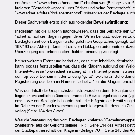
der Adresse "www.adnet.at/adnet.html" abrufbar war (Beilage ./N = S
kreierten "Gemeindewappen" über "Adnet und seine Partnerschaft" mi
"www.adnet.at/sites/dorf/apartner.html" präsentiert der Beklagte auc
Dieser Sachverhalt ergibt sich aus folgender
Beweiswürdigung:
Insgesamt hat die Klägerin nachgewiesen, dass der Beklagte den 
"adnet.at" auf die Klägerin gegen deren Willen benützt, wobei es z
Beklagten und dem Bürgermeister geführten Gespräches genügt, auf
192/193 des Aktes). Damit ist die vom Beklagten unterbreitete, dav
Überzeugung des erkennenden Richters eindeutig widerlegt.
Keiner weiteren Erörterung bedarf es, dass eine inhaltlich identisch
kann, sodass festzustellen war, dass die Klägerin aufgrund der Wei
Internet-Adresse "www.adnet.salzburg.at" im Internet präsent zu sein,
der Top-Level-Domain mit der Endung "gv.at", welche an Behörden u
Registrierung des Domain-Namens "adnet.at" für die Klägerin erreichb
Was den Inhalt der Gesprächskontakte zwischen dem Beklagten und
liegen im wesentlichen übereinstimmende Beweisergebnisse vor (vgl. 
dass - wie der Beklagte behauptet hat - die Klägerin der Benützun
im Rahmen der Parteienvernehmung auch klargestellt, dass ein Zus
vorlag (Seite 184 des Aktes).
Was die Verwendung des vom Beklagten kreierten "Gemeindewappens"
zweifelsfrei aus der Gerichtsbeilage ./N (= Seite 144 des Aktes) get
der Städtepartnerschaft der Klägerin (Beilage ./O = Seite 145 des Ak