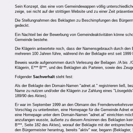
Sein Konzept, das eine vom Gemeindewappen völlig unterschiedliche 
zeige, sei nicht auf der strittigen Website und zu einer Zeit präsen
Die Stellungnahmen des Beklagten zu Beschimpfungen des Bürgerme
gedeckt.
Ein Nachteil bei der Bewerbung von Gemeindeaktivitäten könne schon
Gemeinde bestehe.
Die Klägerin antwortete noch, dass der Namensgebrauch durch den B
mehreren 100 Jahren führe, während ihn der Beklagte erst seit 1999 
Beweis wurde aufgenommen durch Verlesung der Beilagen ./A bis ./G 
Klägerin, E*** B***, und des Beklagten als Parteien, sowie des Zeug
Folgender
Sachverhalt
steht fest:
Als der Beklagte den Domain-Namen "adnet.at." registrieren ließ, be
Name zu nutzen und/oder die Klägerin zur Zahlung eines "Lösegelds"
189/90 des Aktes).
Er war im September 1999 an den Obmann des Fremdenverkehrsverba
Vorschlag zu unterbreiten, eine Homepage für die Gemeinde Adnet ei
eine Homepage unter dem Domain-Namen "adnet.at" einrichten möcht
anzufangen wusste, äußerte zu diesem Ansinnen des Beklagten keine
B***, Seite 182 des Aktes), worauf der Beklagte mit der entspreche
den Bürgermeister herantrug, bereits "aktiv" war, begann (Beklagter,