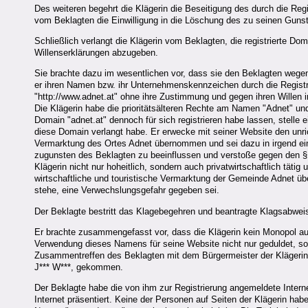
Des weiteren begehrt die Klägerin die Beseitigung des durch die R
vom Beklagten die Einwilligung in die Löschung des zu seinen Gunst
Schließlich verlangt die Klägerin vom Beklagten, die registrierte Do
Willenserklärungen abzugeben.
Sie brachte dazu im wesentlichen vor, dass sie den Beklagten weg
er ihren Namen bzw. ihr Unternehmenskennzeichen durch die Registri
"http://www.adnet.at" ohne ihre Zustimmung und gegen ihren Willen 
Die Klägerin habe die prioritätsälteren Rechte am Namen "Adnet" un
Domain "adnet.at" dennoch für sich registrieren habe lassen, stelle 
diese Domain verlangt habe. Er erwecke mit seiner Website den unrich
Vermarktung des Ortes Adnet übernommen und sei dazu in irgend ein
zugunsten des Beklagten zu beeinflussen und verstoße gegen den §
Klägerin nicht nur hoheitlich, sondern auch privatwirtschaftlich täti
wirtschaftliche und touristische Vermarktung der Gemeinde Adnet üb
stehe, eine Verwechslungsgefahr gegeben sei.
Der Beklagte bestritt das Klagebegehren und beantragte Klagsabwei
Er brachte zusammengefasst vor, dass die Klägerin kein Monopol au
Verwendung dieses Namens für seine Website nicht nur geduldet, so
Zusammentreffen des Beklagten mit dem Bürgermeister der Klägeri
J*** W***, gekommen.
Der Beklagte habe die von ihm zur Registrierung angemeldete Inter
Internet präsentiert. Keine der Personen auf Seiten der Klägerin h