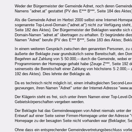
Weder der Bürgermeister der Gemeinde Adnet, noch deren Gemeinde
Namens "adnet.at" gestattet (PV des E*** B***, Seite 184 des Aktes
Als die Gemeinde Adnet im Herbst 2000 selbst eine Internet-Homepag
sogenannte Top-Level-Domain ("adnet.at") nicht zur Verfügung steht, w
Seite 182 des Aktes). Der Bürgermeister der Beklagten wandte sich
Domain-Namen "adnet.at" übertragen zu erhalten. Er begründete dies
Namen "Adnet" berufe (PV des E*** B***, Seite 183 des Aktes; Bekla
In einem weiteren Gespräch zwischen den genannten Personen, zu 
äußerte der Beklagte zwar grundsätzlich seine Bereitschaft, den Do
Begehren auf Zahlung von S 50.000,-- durch die Gemeinde, wobei er
Programmieren der Homepage gehabt habe (Zeuge Z***, Seite 192 des
seinerseits die Bereitschaft einer Zahlung von höchstens S 2.000,--
192 des Aktes). Dies lehnte der Beklagte ab.
Da es technisch nicht möglich ist, einen inhaltsgleichen Second-Lev
gezwungen, ihren Namen "Adnet" unter der Internet-Adresse "www.adne
Der Klägerin steht es frei, sich unter ihrem Namen einer Top-Level-
Gebietskörperschaften vergeben werden.
Der Beklagte hat das Gemeindewappen von Adnet niemals unter der
Entwurf auf einer Seite seiner Firmen-Homepage unter der Adresse "
Homepage zu der besagten Seite nicht vorhanden war (Beklagter, Se
Ohne dass ein entsprechender Gemeindevertretungsbeschluss vorliegt