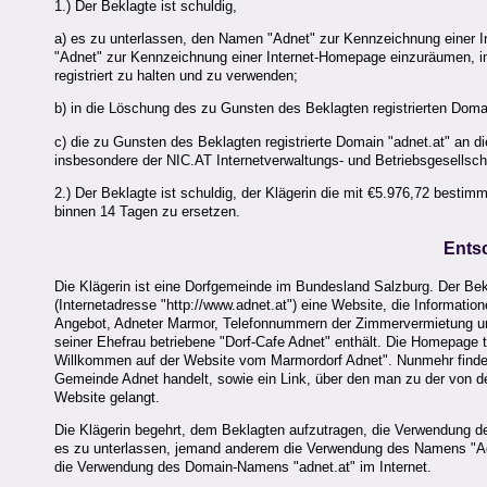
1.) Der Beklagte ist schuldig,
a) es zu unterlassen, den Namen "Adnet" zur Kennzeichnung einer
"Adnet" zur Kennzeichnung einer Internet-Homepage einzuräumen, i
registriert zu halten und zu verwenden;
b) in die Löschung des zu Gunsten des Beklagten registrierten Doma
c) die zu Gunsten des Beklagten registrierte Domain "adnet.at" an d
insbesondere der NIC.AT Internetverwaltungs- und Betriebsgesellsc
2.) Der Beklagte ist schuldig, der Klägerin die mit €5.976,72 besti
binnen 14 Tagen zu ersetzen.
Ents
Die Klägerin ist eine Dorfgemeinde im Bundesland Salzburg. Der Be
(Internetadresse "http://www.adnet.at") eine Website, die Informatio
Angebot, Adneter Marmor, Telefonnummern der Zimmervermietung un
seiner Ehefrau betriebene "Dorf-Cafe Adnet" enthält. Die Homepage 
Willkommen auf der Website vom Marmordorf Adnet". Nunmehr findet s
Gemeinde Adnet handelt, sowie ein Link, über den man zu der von der
Website gelangt.
Die Klägerin begehrt, dem Beklagten aufzutragen, die Verwendung 
es zu unterlassen, jemand anderem die Verwendung des Namens "Ad
die Verwendung des Domain-Namens "adnet.at" im Internet.