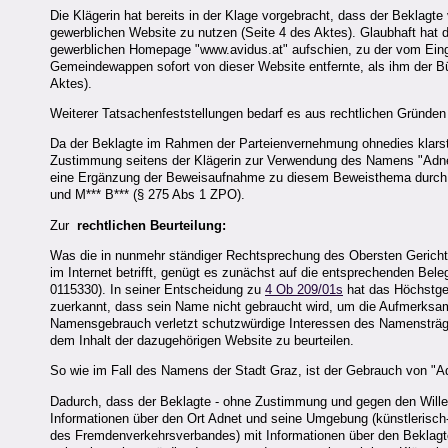
Die Klägerin hat bereits in der Klage vorgebracht, dass der Beklagt
gewerblichen Website zu nutzen (Seite 4 des Aktes). Glaubhaft hat d
gewerblichen Homepage "www.avidus.at" aufschien, zu der vom Eingan
Gemeindewappen sofort von dieser Website entfernte, als ihm der 
Aktes).
Weiterer Tatsachenfeststellungen bedarf es aus rechtlichen Gründen 
Da der Beklagte im Rahmen der Parteienvernehmung ohnedies klarste
Zustimmung seitens der Klägerin zur Verwendung des Namens "Adnet"
eine Ergänzung der Beweisaufnahme zu diesem Beweisthema durch d
und M*** B*** (§ 275 Abs 1 ZPO).
Zur
rechtlichen Beurteilung:
Was die in nunmehr ständiger Rechtsprechung des Obersten Gericht
im Internet betrifft, genügt es zunächst auf die entsprechenden B
0115330). In seiner Entscheidung zu
4 Ob 209/01s
hat das Höchstger
zuerkannt, dass sein Name nicht gebraucht wird, um die Aufmerksamke
Namensgebrauch verletzt schutzwürdige Interessen des Namensträger
dem Inhalt der dazugehörigen Website zu beurteilen.
So wie im Fall des Namens der Stadt Graz, ist der Gebrauch von "A
Dadurch, dass der Beklagte - ohne Zustimmung und gegen den Willen
Informationen über den Ort Adnet und seine Umgebung (künstlerisc
des Fremdenverkehrsverbandes) mit Informationen über den Beklagten