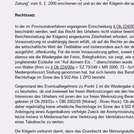
Zeitung" vom 6. 1. 2000 erschienen ist und an der der Klägerin die
Rechtssatz
In der im Provisorialverfahren ergangenen Entscheidung
4 Ob 224/0
beschränkt werden, weil das Recht des Urhebers nicht stärker beeint
Berichterstattung der Klägerin) eingeräumte Zitierfreiheit erfordert, 
Voraussetzung ist unabhängig davon erfüllt, ob auf die Rechte an den
der wirtschaftliche Wert der Titelblätter und insbesondere auch der 
ausgeführt, offenkundig. Für die erste Voraussetzung gelten, soweit
ebenso wie die Wiedergabe der Fotos, Belegfunktion; sie zeigt, wie 
jonglierender Eisläufer mit "Auf dünnem Eis..." überschrieben wurde
von Walter (Anm zu
4 Ob 224/00w
= SZ 73/149 = MR 2000, 73 - Sch
Medienprofessor) Stellung genommen hat, hat sich bereits das Berufu
Rechtsfrage im Sinne des § 502 Abs 1 ZPO besteht.
Gegenstand des Eventualbegehrens zu Punkt 1 ist die Wiedergabe 
zu beurteilen, ob und inwieweit bei freien Werknutzungen wie den 
Interessen des Urhebers mit jenen des zur freien Werknutzung Berec
geboten (4 Ob 293/01v = ÖBl 2002/55 [Wolner] - Riven Rock). Ob di
daher regelmäßig keine erhebliche Rechtsfrage im Sinne des § 502 A
Anbringung eines Augenbalkens verfolgte Zweck der Anonymisierung n
letzte Instanz in Mediensachen eine Verletzung des Identitätsschutze
eines Tabubruchs zu werten.
Die Klägerin verkennt damit, dass das Grundrecht der Meinungsäußer