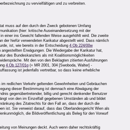
rbezeichnung zu vervielfältigen und zu verbreiten.
itat muss auf den durch den Zweck gebotenen Umfang
munikation (hier: kritische Auseinandersetzung mit der
s in einer ins Gewicht fallenden Weise ausgehöhlt wird. Die zweite
an der hiefür verwendeten Karikatur abgestellt wird. Dass nämlich
rde, ist, wie bereits in der Entscheidung
4 Ob 224/00w
n angestellten Erwägungen. Die Wiedergabe der Karikatur hat,
katur des Bundeskanzlers als mit Koalitionsmöglichkeiten
 widerspräche. Mit den von den Beklagten zitierten Ausführungen
dung
4 Ob 127/01g
(= MR 2001, 304 [Swoboda, Walter] -
fassung ist jedenfalls vertretbar, so dass keine erhebliche
n im redlichen Verkehr geltenden Gewohnheiten und Gebräuchen
Auslegung dieser Bestimmung ist demnach eine Abwägung der
dnis gegenübertretender, billig und gerecht denkender Benutzer
hängt von den im Einzelfall gegebenen Umständen ab und bildet
änkung des Zitatrechts für den Fall an, dass der durch die
n ist. Sie verweist darauf, dass das Oberlandesgericht Wien als
enkunmöglich, die Bildveröffentlichung als Beleg für den Vorwurf
reitung von Meinungen deckt. Auch wenn daher rechtskräftig