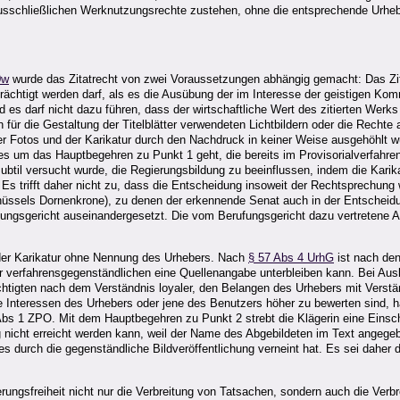
 ausschließlichen Werknutzungsrechte zustehen, ohne die entsprechende Urhebe
0w
wurde das Zitatrecht von zwei Voraussetzungen abhängig gemacht: Das Z
rächtigt werden darf, als es die Ausübung der im Interesse der geistigen Kom
und es darf nicht dazu führen, dass der wirtschaftliche Wert des zitierten Werk
 für die Gestaltung der Titelblätter verwendeten Lichtbildern oder die Rechte 
der Fotos und der Karikatur durch den Nachdruck in keiner Weise ausgehöhlt wu
 es um das Hauptbegehren zu Punkt 1 geht, die bereits im Provisorialverfahre
subtil versucht wurde, die Regierungsbildung zu beeinflussen, indem die Kari
. Es trifft daher nicht zu, dass die Entscheidung insoweit der Rechtsprechung
üssels Dornenkrone), zu denen der erkennende Senat auch in der Entschei
ngsgericht auseinandergesetzt. Die vom Berufungsgericht dazu vertretene Auf
der Karikatur ohne Nennung des Urhebers. Nach
§ 57 Abs 4 UrhG
ist nach de
hier verfahrensgegenständlichen eine Quellenangabe unterbleiben kann. Bei 
htigten nach dem Verständnis loyaler, den Belangen des Urhebers mit Verstän
e Interessen des Urhebers oder jene des Benutzers höher zu bewerten sind, 
bs 1 ZPO. Mit dem Hauptbegehren zu Punkt 2 strebt die Klägerin eine Einschr
icht erreicht werden kann, weil der Name des Abgebildeten im Text angegebe
s durch die gegenständliche Bildveröffentlichung verneint hat. Es sei daher d
ungsfreiheit nicht nur die Verbreitung von Tatsachen, sondern auch die Verb