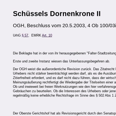
Schüssels Dornenkrone II
OGH, Beschluss vom 20.5.2003, 4 Ob 100/03
UrhG
§ 57
, EMRK
Art. 10
Die Beklagte hat in der von ihr herausgegebenen "Falter-Stadtzeitun
Erste und zweite Instanz wiesen das Unterlassungsbegehren ab.
Der OGH weist die außerordentiche Revision zurück. Das Zitatrech
Urhebers nicht stärker beeinträchtigt werden darf, als es die Ausübu
Zitierfreiheit erfordert, und es darf nicht dazu führen, dass der wirt
Meinungsäußerung rechtfertigt die Wiedergabe der Titelseiten einer an
Ob und inwieweit bei freien Werknutzungen wie den hier verfahrensg
Gebräuchen zu beurteilen. Ob die Interessen des Urhebers oder jen
regelmäßig keine erhebliche Rechtsfrage im Sinne des § 502 Abs 1
Der Oberste Gerichtshof hat als Revisionsgericht durch den Senatsp