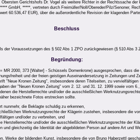
 Obersten Gerichtshofs Dr. Vogel als weitere Richter in der Rechtssache der 
*** GmbH, *****, vertreten durch Freimüller/Noll/Obereder/Pilz/Senoner, Rec
wert 60.536,47 EUR), über die außerordentliche Revision der klagenden Parte
Beschluss
ls der Voraussetzungen des § 502 Abs 1 ZPO zurückgewiesen (§ 510 Abs 3 
Begründung:
= MR 2000, 373 [Walter] - Schüssels Dornenkrone) ausgesprochen, dass die 
ngsfreiheit und der freien geistigen Auseinandersetzung in Zeitungen und Zei
ft "Neue Kronen Zeitung", insbesondere deren Titelseiten, zu vervielfältigen 
sgaben der "Neuen Kronen Zeitung" vom 2. 12. und 31. 12. 1999 sowie vom 6.,
 denen die Herstellerrechte und/oder die ausschließlichen Werknutzungsrechte 
näher bezeichnete Fotos erstrecken sollte.
hrt nunmehr, die Beklagte schuldig zu erkennen,
hließlichen Werknutzungsrechte der Klägerin zustehen, insbesondere die von B
lfältigen und/oder zu verbreiten, und
ie Herstellerrechte und/oder die ausschließlichen Werknutzungsrechte der Kläg
 und gleichzeitig die Identität der abgebildeten Person auf andere Art und 
ten, Werke der bildenden Kunst, insbesondere die von Bruno Haberzettl geschaf