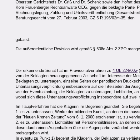
Obersten Gerichtshofs Dr. Griß und Dr. Schenk sowie den Hofrat des
Korn Frauenberger Rechtsanwälte OEG, gegen die beklagte Partei F**
Rechnungslegung, Zahlung und Urteilsveröffentlichung (Gesamtstreit
Berufungsgericht vom 27. Februar 2003, GZ 5 R 195/02m-35, den
gefasst:
Die außerordentliche Revision wird gemäß § 508a Abs 2 ZPO mange
Der erkennende Senat hat im Provisorialverfahren zu
4 Ob 224/00w
(
von der Beklagten herausgegebenen Zeitschrift im Interesse der Meinu
Beklagten zu untersagen, einzelne Seiten der periodischen Druckschri
Unterlassungsverpflichtung insbesondere auf die Titelseiten der Au
wie der Eventualantrag, der Beklagten zu untersagen, Lichtbilder, an
wobei sich diese Unterlassungsverpflichtung insbesondere auf zwei 
Im Hauptverfahren hat die Klägerin ihr Begehren geändert. Sie bege
1. es zu unterlassen, Werke der bildenden Kunst, an denen die aussc
der "Neuen Kronen Zeitung" vom 6. 1. 2000 erschienen ist, zu vervie
2. es zu unterlassen, Lichtbilder mit Personenbildnissen, an denen d
diese durch einen Augenbalken über der Augenpartie verändert werden
preisgegeben wird.
In eventu zu Punkt 1) begehrt die Klägerin, der Beklagten zu verbie