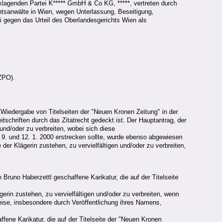
klagenden Partei K***** GmbH & Co KG, *****, vertreten durch
htsanwälte in Wien, wegen Unterlassung, Beseitigung,
i gegen das Urteil des Oberlandesgerichts Wien als
ZPO).
Wiedergabe von Titelseiten der "Neuen Kronen Zeitung" in der
tschriften durch das Zitatrecht gedeckt ist. Der Hauptantrag, der
und/oder zu verbreiten, wobei sich diese
 9. und 12. 1. 2000 erstrecken sollte, wurde ebenso abgewiesen
der Klägerin zustehen, zu vervielfältigen und/oder zu verbreiten,
runo Haberzettl geschaffene Karikatur, die auf der Titelseite
erin zustehen, zu vervielfältigen und/oder zu verbreiten, wenn
Weise, insbesondere durch Veröffentlichung ihres Namens,
fene Karikatur, die auf der Titelseite der "Neuen Kronen