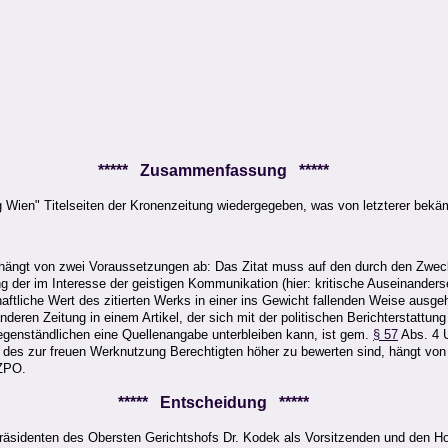
i
***** Zusammenfassung *****
g Wien" Titelseiten der Kronenzeitung wiedergegeben, was von letzterer bekäm
t hängt von zwei Voraussetzungen ab: Das Zitat muss auf den durch den Zwe
ng der im Interesse der geistigen Kommunikation (hier: kritische Auseinanders
schaftliche Wert des zitierten Werks in einer ins Gewicht fallenden Weise ausgeh
deren Zeitung in einem Artikel, der sich mit der politischen Berichterstattung 
egenständlichen eine Quellenangabe unterbleiben kann, ist gem.
§ 57
Abs. 4 U
e des zur freuen Werknutzung Berechtigten höher zu bewerten sind, hängt von
 ZPO.
***** Entscheidung *****
räsidenten des Obersten Gerichtshofs Dr. Kodek als Vorsitzenden und den Hof