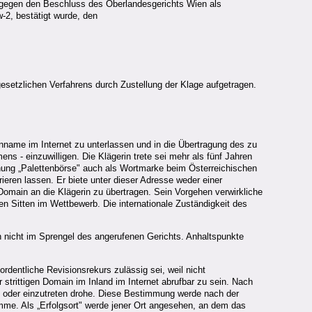
i gegen den Beschluss des Oberlandesgerichts Wien als
2, bestätigt wurde, den
setzlichen Verfahrens durch Zustellung der Klage aufgetragen.
nname im Internet zu unterlassen und in die Übertragung des zu
s - einzuwilligen. Die Klägerin trete sei mehr als fünf Jahren
hnung „Palettenbörse" auch als Wortmarke beim Österreichischen
ieren lassen. Er biete unter dieser Adresse weder einer
 Domain an die Klägerin zu übertragen. Sein Vorgehen verwirkliche
 Sitten im Wettbewerb. Die internationale Zuständigkeit des
n nicht im Sprengel des angerufenen Gerichts. Anhaltspunkte
entliche Revisionsrekurs zulässig sei, weil nicht
strittigen Domain im Inland im Internet abrufbar zu sein. Nach
 oder einzutreten drohe. Diese Bestimmung werde nach der
me. Als „Erfolgsort" werde jener Ort angesehen, an dem das