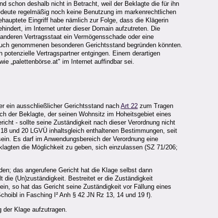
chon deshalb nicht in Betracht, weil der Beklagte die für ihn
bedeute regelmäßig noch keine Benutzung im markenrechtlichen
ehauptete Eingriff habe nämlich zur Folge, dass die Klägerin
ehindert, im Internet unter dieser Domain aufzutreten. Die
 anderen Vertragsstaat ein Vermögensschade oder eine
nspruch genommenen besonderen Gerichtsstand begründen könnten.
h potenzielle Vertragspartner entgingen. Einem derartigen
 „palettenbörse.at" im Internet auffindbar sei.
er ein ausschließlicher Gerichtsstand nach
Art 22
zum Tragen
ich der Beklagte, der seinen Wohnsitz im Hoheitsgebiet eines
richt - sollte seine Zuständigkeit nach dieser Verordnung nicht
18 und 20 LGVÜ inhaltsgleich enthaltenen Bestimmungen, seit
 sein. Es darf im Anwendungsbereich der Verordnung eine
lagten die Möglichkeit zu geben, sich einzulassen (SZ 71/206;
den; das angerufene Gericht hat die Klage selbst dann
 die (Un)zuständigkeit. Bestreitet er die Zuständigkeit
in, so hat das Gericht seine Zuständigkeit vor Fällung eines
oibl in Fasching I² Anh § 42 JN Rz 13, 14 und 19 f).
 der Klage aufzutragen.