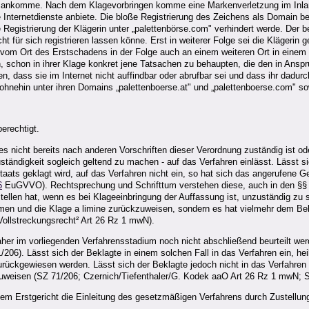
 ankomme. Nach dem Klagevorbringen komme eine Markenverletzung im Inland s
e Internetdienste anbiete. Die bloße Registrierung des Zeichens als Domain 
 Registrierung der Klägerin unter „palettenbörse.com" verhindert werde. Der b
t für sich registrieren lassen könne. Erst in weiterer Folge sei die Klägerin g
 vom Ort des Erstschadens in der Folge auch an einem weiteren Ort in einem
en, schon in ihrer Klage konkret jene Tatsachen zu behaupten, die den in A
n, dass sie im Internet nicht auffindbar oder abrufbar sei und dass ihr dadurc
ehin unter ihren Domains „palettenboerse.at" und „palettenboerse.com" sowie
erechtigt.
s nicht bereits nach anderen Vorschriften dieser Verordnung zuständig ist od
tändigkeit sogleich geltend zu machen - auf das Verfahren einlässt. Lässt s
taats geklagt wird, auf das Verfahren nicht ein, so hat sich das angerufene Ge
6
EuGVVO). Rechtsprechung und Schrifttum verstehen diese, auch in den §§ 
tellen hat, wenn es bei Klageeinbringung der Auffassung ist, unzuständig zu
men und die Klage a limine zurückzuweisen, sondern es hat vielmehr dem Bek
Vollstreckungsrecht² Art 26 Rz 1 mwN).
aher im vorliegenden Verfahrensstadium noch nicht abschließend beurteilt wer
6). Lässt sich der Beklagte in einem solchen Fall in das Verfahren ein, heilt
rückgewiesen werden. Lässt sich der Beklagte jedoch nicht in das Verfahren e
uweisen (SZ 71/206; Czernich/Tiefenthaler/G. Kodek aaO Art 26 Rz 1 mwN; Sch
m Erstgericht die Einleitung des gesetzmäßigen Verfahrens durch Zustellung