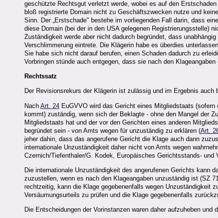
geschützte Rechtsgut verletzt werde, wobei es auf den Erstschaden
bloß registrierte Domain nicht zu Geschäftszwecken nutze und kein
Sinn. Der „Erstschade" bestehe im vorliegenden Fall darin, dass eine
diese Domain (bei der in den USA gelegenen Registrierungsstelle) nich
Zuständigkeit werde aber nicht dadurch begründet, dass unabhängig
Verschlimmerung eintrete. Die Klägerin habe es überdies unterlass
Sie habe sich nicht darauf berufen, einen Schaden dadurch zu erleide
Vorbringen stünde auch entgegen, dass sie nach den Klageangaben ohn
Rechtssatz
Der Revisionsrekurs der Klägerin ist zulässig und im Ergebnis auch b
Nach
Art. 24
EuGVVO wird das Gericht eines Mitgliedstaats (sofern e
kommt) zuständig, wenn sich der Beklagte - ohne den Mangel der Zus
Mitgliedstaats hat und der vor den Gerichten eines anderen Mitglieds
begründet sein - von Amts wegen für unzuständig zu erklären (
Art. 2
jeher dahin, dass das angerufene Gericht die Klage auch dann zuzus
internationale Unzuständigkeit daher nicht von Amts wegen wahrneh
Czernich/Tiefenthaler/G. Kodek, Europäisches Gerichtsstands- und 
Die internationale Unzuständigkeit des angerufenen Gerichts kann d
zuzustellen, wenn es nach den Klageangaben unzuständig ist (SZ 71/20
rechtzeitig, kann die Klage gegebenenfalls wegen Unzuständigkeit zu
Versäumungsurteils zu prüfen und die Klage gegebenenfalls zurückz
Die Entscheidungen der Vorinstanzen waren daher aufzuheben und de