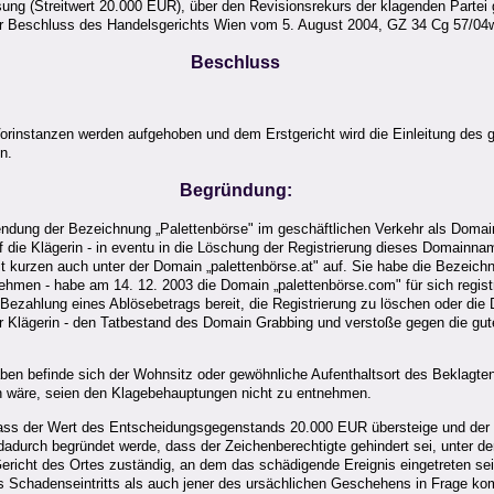
ssung (Streitwert 20.000 EUR), über den Revisionsrekurs der klagenden Parte
 Beschluss des Handelsgerichts Wien vom 5. August 2004, GZ 34 Cg 57/04w-
Beschluss
rinstanzen werden aufgehoben und dem Erstgericht wird die Einleitung des ge
n.
Begründung:
endung der Bezeichnung „Palettenbörse" im geschäftlichen Verkehr als Domai
ie Klägerin - in eventu in die Löschung der Registrierung dieses Domainnamen
it kurzen auch unter der Domain „palettenbörse.at" auf. Sie habe die Bezeic
ehmen - habe am 14. 12. 2003 die Domain „palettenbörse.com" für sich registr
 Bezahlung eines Ablösebetrags bereit, die Registrierung zu löschen oder die
 Klägerin - den Tatbestand des Domain Grabbing und verstoße gegen die guten
ben befinde sich der Wohnsitz oder gewöhnliche Aufenthaltsort des Beklagte
en wäre, seien den Klagebehauptungen nicht zu entnehmen.
ass der Wert des Entscheidungsgegenstands 20.000 EUR übersteige und der ord
durch begründet werde, dass der Zeichenberechtigte gehindert sei, unter der 
icht des Ortes zuständig, an dem das schädigende Ereignis eingetreten sei
Schadenseintritts als auch jener des ursächlichen Geschehens in Frage kom