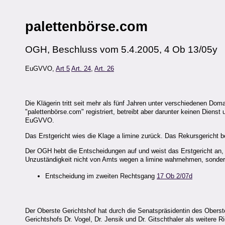
palettenbörse.com
OGH, Beschluss vom 5.4.2005, 4 Ob 13/05y
EuGVVO,
Art 5
Art. 24
,
Art. 26
Die Klägerin tritt seit mehr als fünf Jahren unter verschiedenen D
"palettenbörse.com" registriert, betreibt aber darunter keinen Dienst
EuGVVO.
Das Erstgericht wies die Klage a limine zurück. Das Rekursgericht be
Der OGH hebt die Entscheidungen auf und weist das Erstgericht an,
Unzuständigkeit nicht von Amts wegen a limine wahrnehmen, sondern
Entscheidung im zweiten Rechtsgang
17 Ob 2/07d
Der Oberste Gerichtshof hat durch die Senatspräsidentin des Oberste
Gerichtshofs Dr. Vogel, Dr. Jensik und Dr. Gitschthaler als weitere