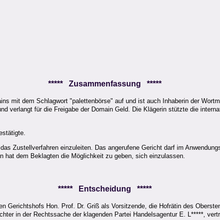
***** Zusammenfassung *****
omains mit dem Schlagwort "palettenbörse" auf und ist auch Inhaberin der Wo
 und verlangt für die Freigabe der Domain Geld. Die Klägerin stützte die intern
stätigte.
 das Zustellverfahren einzuleiten. Das angerufene Gericht darf im Anwendung
 hat dem Beklagten die Möglichkeit zu geben, sich einzulassen.
***** Entscheidung *****
n Gerichtshofs Hon. Prof. Dr. Griß als Vorsitzende, die Hofrätin des Oberst
 Richter in der Rechtssache der klagenden Partei Handelsagentur E. L*****, ve