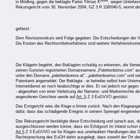
in Mödling, gegen die beklagte Partei Yilmaz K*****, wegen Unterla
Rekursgericht vom 30. November 2004, GZ 3 R 158/04h-5, womit der
gefasst:
Dem Revisionsrekurs wird Folge gegeben. Die Entscheidungen der Vo
Die Kosten des Rechtsmittelverfahrens sind weitere Verfahrenskoste
Die Klägerin begehrt, den Beklagten schuldig zu erkennen, die Verw
seinen Gunsten registrierten Domainnamens „Palettenbörse.com" auf d
unter den Domains „palettenboerse.at", „palettenboerse.com" und se
Patentamt angemeldet. Der Beklagte - er betreibe selbst kein Untern
Internetdienst an noch beabsichtige er dies. Er sei jedoch nur gegen
- abgesehen von einer Verletzung der Namens- und Markenrechte der
angerufenen Gerichtes werde auf
Art. 5
Z 3 EuGVVO gestützt.
Das Erstgericht wies die Klage a limine zurück. Nach den Klageanga
dafür, dass das schädigende Ereignis in seinem Sprengel eingetret
Das Rekursgericht bestätigte diese Entscheidung und sprach aus, d
ausgeschlossen werden könne, dass ein Erfolgsort im Inland schon da
Art 5
Z 3 EuGVVO sei für Klagen aus unerlaubten Handlungen das Ger
Rechtsprechung des EuGH dahin ausgelegt, dass sowohl der Ort des 