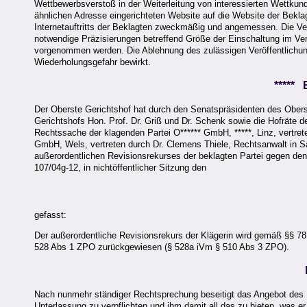
Wettbewerbsverstoß in der Weiterleitung von interessierten Wettkun
ähnlichen Adresse eingerichteten Website auf die Website der Bekla
Internetauftritts der Beklagten zweckmäßig und angemessen. Die Verö
notwendige Präzisierungen betreffend Größe der Einschaltung im Ver
vorgenommen werden. Die Ablehnung des zulässigen Veröffentlichun
Wiederholungsgefahr bewirkt.
*****
Der Oberste Gerichtshof hat durch den Senatspräsidenten des Obers
Gerichtshofs Hon. Prof. Dr. Griß und Dr. Schenk sowie die Hofräte de
Rechtssache der klagenden Partei O****** GmbH, *****, Linz, vertrete
GmbH, Wels, vertreten durch Dr. Clemens Thiele, Rechtsanwalt in Sa
außerordentlichen Revisionsrekurses der beklagten Partei gegen de
107/04g-12, in nichtöffentlicher Sitzung den
gefasst:
Der außerordentliche Revisionsrekurs der Klägerin wird gemäß §§ 
528 Abs 1 ZPO zurückgewiesen (§ 528a iVm § 510 Abs 3 ZPO).
Nach nunmehr ständiger Rechtsprechung beseitigt das Angebot des B
Unterlassung zu verpflichten und ihm damit all das zu bieten, was e