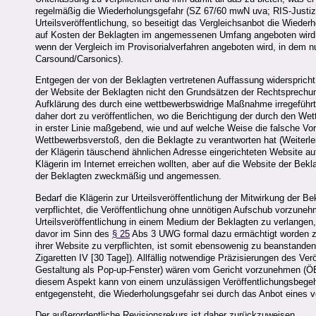
regelmäßig die Wiederholungsgefahr (SZ 67/60 mwN uva; RIS-Justiz R
Urteilsveröffentlichung, so beseitigt das Vergleichsanbot die Wieder
auf Kosten der Beklagten im angemessenen Umfang angeboten wird (
wenn der Vergleich im Provisorialverfahren angeboten wird, in dem n
Carsound/Carsonics).
Entgegen der von der Beklagten vertretenen Auffassung widerspricht 
der Website der Beklagten nicht den Grundsätzen der Rechtsprechun
Aufklärung des durch eine wettbewerbswidrige Maßnahme irregeführt
daher dort zu veröffentlichen, wo die Berichtigung der durch den We
in erster Linie maßgebend, wie und auf welche Weise die falsche Vor
Wettbewerbsverstoß, den die Beklagte zu verantworten hat (Weiterle
der Klägerin täuschend ähnlichen Adresse eingerichteten Website auf
Klägerin im Internet erreichen wollten, aber auf die Website der Bekl
der Beklagten zweckmäßig und angemessen.
Bedarf die Klägerin zur Urteilsveröffentlichung der Mitwirkung der 
verpflichtet, die Veröffentlichung ohne unnötigen Aufschub vorzunehm
Urteilsveröffentlichung in einem Medium der Beklagten zu verlangen, 
davor im Sinn des
§ 25
Abs 3 UWG formal dazu ermächtigt worden zu
ihrer Website zu verpflichten, ist somit ebensowenig zu beanstande
Zigaretten IV [30 Tage]). Allfällig notwendige Präzisierungen des V
Gestaltung als Pop-up-Fenster) wären vom Gericht vorzunehmen (Ö
diesem Aspekt kann von einem unzulässigen Veröffentlichungsbegeh
entgegensteht, die Wiederholungsgefahr sei durch das Anbot eines v
Der außerordentliche Revisionsrekurs ist daher zurückzuweisen.