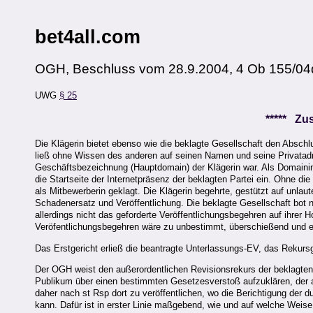
bet4all.com
OGH, Beschluss vom 28.9.2004, 4 Ob 155/04
UWG
§ 25
***** Z
Die Klägerin bietet ebenso wie die beklagte Gesellschaft den Abschl
ließ ohne Wissen des anderen auf seinen Namen und seine Privatadre
Geschäftsbezeichnung (Hauptdomain) der Klägerin war. Als Domaininh
die Startseite der Internetpräsenz der beklagten Partei ein. Ohne d
als Mitbewerberin geklagt. Die Klägerin begehrte, gestützt auf unla
Schadenersatz und Veröffentlichung. Die beklagte Gesellschaft bot n
allerdings nicht das geforderte Veröffentlichungsbegehren auf ihre
Veröfentlichungsbegehren wäre zu unbestimmt, überschießend und ent
Das Erstgericht erließ die beantragte Unterlassungs-EV, das Rekursg
Der OGH weist den außerordentlichen Revisionsrekurs der beklagten G
Publikum über einen bestimmten Gesetzesverstoß aufzuklären, der a
daher nach st Rsp dort zu veröffentlichen, wo die Berichtigung der 
kann. Dafür ist in erster Linie maßgebend, wie und auf welche Weise 