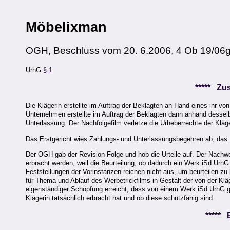
Möbelixman
OGH, Beschluss vom 20. 6.2006, 4 Ob 19/06
UrhG
§ 1
***** Z
Die Klägerin erstellte im Auftrag der Beklagten an Hand eines ihr v
Unternehmen erstellte im Auftrag der Beklagten dann anhand dessel
Unterlassung. Der Nachfolgefilm verletze die Urheberrechte der Kläg
Das Erstgericht wies Zahlungs- und Unterlassungsbegehren ab, das B
Der OGH gab der Revision Folge und hob die Urteile auf. Der Nach
erbracht werden, weil die Beurteilung, ob dadurch ein Werk iSd UrhG v
Feststellungen der Vorinstanzen reichen nicht aus, um beurteilen zu 
für Thema und Ablauf des Werbetrickfilms in Gestalt der von der Klä
eigenständiger Schöpfung erreicht, dass von einem Werk iSd UrhG 
Klägerin tatsächlich erbracht hat und ob diese schutzfähig sind.
*****