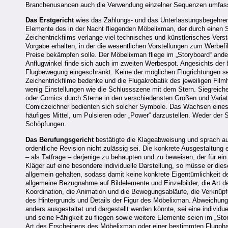
Branchenusancen auch die Verwendung einzelner Sequenzen umfass
Das Erstgericht
wies das Zahlungs- und das Unterlassungsbegehren 
Elemente des in der Nacht fliegenden Möbelixman, der durch einen Sc
Zeichentrickfilms verlange viel technisches und künstlerisches Verstä
Vorgabe erhalten, in der die wesentlichen Vorstellungen zum Werbef
Preise bekämpfen solle. Der Möbelixman fliege im „Storyboard“ and
Anflugwinkel finde sich auch im zweiten Werbespot. Angesichts der be
Flugbewegung eingeschränkt. Keine der möglichen Flugrichtungen sei
Zeichentrickfilme bedenke und die Flugakrobatik des jeweiligen Fil
wenig Einstellungen wie die Schlussszene mit dem Stern. Siegreiche
oder Comics durch Sterne in den verschiedensten Größen und Variati
Comiczeichner bedienten sich solcher Symbole. Das Wachsen eines St
häufiges Mittel, um Pulsieren oder „Power“ darzustellen. Weder der
Schöpfungen.
Das Berufungsgericht
bestätigte die Klageabweisung und sprach a
ordentliche Revision nicht zulässig sei. Die konkrete Ausgestaltung
– als Tatfrage – derjenige zu behaupten und zu beweisen, der für e
Kläger auf eine besondere individuelle Darstellung, so müsse er dies
allgemein gehalten, sodass damit keine konkrete Eigentümlichkeit d
allgemeine Bezugnahme auf Bildelemente und Einzelbilder, die Art d
Koordination, die Animation und die Bewegungsabläufe, die Verknüpf
des Hintergrunds und Details der Figur des Möbelixman. Abweichunge
anders ausgestaltet und dargestellt werden könnte, sei eine individ
und seine Fähigkeit zu fliegen sowie weitere Elemente seien im „St
Art des Erscheinens des Möbelixman oder einer bestimmten Flugp