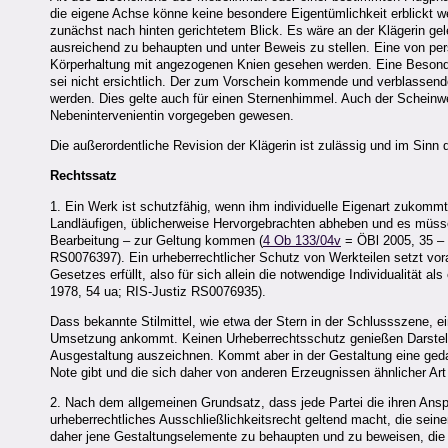
die eigene Achse könne keine besondere Eigentümlichkeit erblickt w
zunächst nach hinten gerichtetem Blick. Es wäre an der Klägerin gel
ausreichend zu behaupten und unter Beweis zu stellen. Eine von pers
Körperhaltung mit angezogenen Knien gesehen werden. Eine Besonde
sei nicht ersichtlich. Der zum Vorschein kommende und verblassend
werden. Dies gelte auch für einen Sternenhimmel. Auch der Scheinwer
Nebenintervenientin vorgegeben gewesen.
Die außerordentliche Revision der Klägerin ist zulässig und im Sinn 
Rechtssatz
1. Ein Werk ist schutzfähig, wenn ihm individuelle Eigenart zukommt
Landläufigen, üblicherweise Hervorgebrachten abheben und es müsse
Bearbeitung – zur Geltung kommen (
4 Ob 133/04v
= ÖBl 2005, 35 –
RS0076397). Ein urheberrechtlicher Schutz von Werkteilen setzt vor
Gesetzes erfüllt, also für sich allein die notwendige Individualität a
1978, 54 ua; RIS-Justiz RS0076935).
Dass bekannte Stilmittel, wie etwa der Stern in der Schlussszene, ein
Umsetzung ankommt. Keinen Urheberrechtsschutz genießen Darstellu
Ausgestaltung auszeichnen. Kommt aber in der Gestaltung eine geda
Note gibt und die sich daher von anderen Erzeugnissen ähnlicher Art 
2. Nach dem allgemeinen Grundsatz, dass jede Partei die ihren Ans
urheberrechtliches Ausschließlichkeitsrecht geltend macht, die sei
daher jene Gestaltungselemente zu behaupten und zu beweisen, die