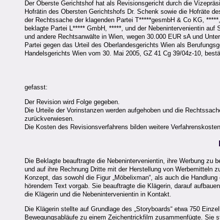
Der Oberste Gerichtshof hat als Revisionsgericht durch die Vizepräs
Hofrätin des Obersten Gerichtshofs Dr. Schenk sowie die Hofräte des
der Rechtssache der klagenden Partei T*****gesmbH & Co KG, *****
beklagte Partei L***** GmbH, *****, und der Nebenintervenientin auf 
und andere Rechtsanwälte in Wien, wegen 30.000 EUR sA und Unterla
Partei gegen das Urteil des Oberlandesgerichts Wien als Berufungs
Handelsgerichts Wien vom 30. Mai 2005, GZ 41 Cg 39/04z-10, bestäti
gefasst:
Der Revision wird Folge gegeben.
Die Urteile der Vorinstanzen werden aufgehoben und die Rechtssach
zurückverwiesen.
Die Kosten des Revisionsverfahrens bilden weitere Verfahrenskosten
Die Beklagte beauftragte die Nebenintervenientin, ihre Werbung zu 
und auf ihre Rechnung Dritte mit der Herstellung von Werbemitteln z
Konzept, das sowohl die Figur „Möbelixman“, als auch die Handlun
hörendem Text vorgab. Sie beauftragte die Klägerin, darauf aufbaue
die Klägerin und die Nebenintervenientin in Kontakt.
Die Klägerin stellte auf Grundlage des „Storyboards“ etwa 750 Einze
Bewegungsabläufe zu einem Zeichentrickfilm zusammenfügte. Sie sta