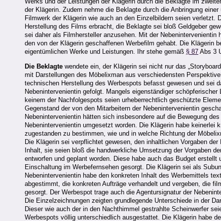
Werks und der Leistungen der Klägerin durch die Beklagte im zweiten
der Klägerin. Zudem nehme die Beklagte durch die Anbringung einer 
Filmwerk der Klägerin wie auch an den Einzelbildern seien verletzt. 
Herstellung des Films erbracht, die Beklagte sei bloß Geldgeber gew
sei daher als Filmhersteller anzusehen. Mit der Nebenintervenientin
den von der Klägerin geschaffenen Werbefilm gehabt. Die Klägerin 
eigentümlichen Werke und Leistungen. Ihr stehe gemäß
§ 87
Abs 3 U
Die Beklagte
wendete ein, der Klägerin sei nicht nur das „Storyboar
mit Darstellungen des Möbelixman aus verschiedensten Perspektiven
technischen Herstellung des Werbespots befasst gewesen und sei dab
Nebenintervenientin gefolgt. Mangels eigenständiger schöpferischer
keinem der Nachfolgespots seien urheberrechtlich geschützte Eleme
Gegenstand der von den Mitarbeitern der Nebenintervenientin gesch
Nebenintervenientin hätten sich insbesondere auf die Bewegung des
Nebenintervenientin umgesetzt worden. Die Klägerin habe keinerlei k
zugestanden zu bestimmen, wie und in welche Richtung der Möbeli
Die Klägerin sei verpflichtet gewesen, den inhaltlichen Vorgaben de
Inhalt, sie seien bloß die handwerkliche Umsetzung der Vorgaben d
entworfen und geplant worden. Diese habe auch das Budget erstellt u
Einschaltung im Werbefernsehen gesorgt. Die Klägerin sei als Subun
Nebenintervenientin habe den konkreten Inhalt des Werbemittels textl
abgestimmt, die konkreten Aufträge verhandelt und vergeben, die fi
gesorgt. Der Werbespot trage auch die Agentursignatur der Nebenin
Die Einzelzeichnungen zeigten grundlegende Unterschiede in der Dar
Dieser wie auch der in den Nachthimmel gestrahlte Scheinwerfer seie
Werbespots völlig unterschiedlich ausgestattet. Die Klägerin habe 