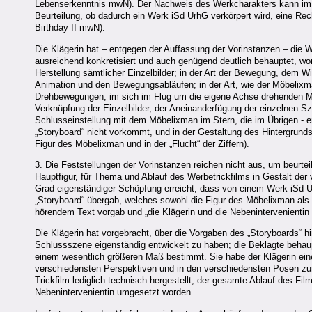
Lebenserkenntnis mwN). Der Nachweis des Werkcharakters kann im A
Beurteilung, ob dadurch ein Werk iSd UrhG verkörpert wird, eine Rech
Birthday II mwN).
Die Klägerin hat – entgegen der Auffassung der Vorinstanzen – die 
ausreichend konkretisiert und auch genügend deutlich behauptet, wor
Herstellung sämtlicher Einzelbilder; in der Art der Bewegung, dem Wi
Animation und den Bewegungsabläufen; in der Art, wie der Möbelixm
Drehbewegungen, im sich im Flug um die eigene Achse drehenden Mö
Verknüpfung der Einzelbilder, der Aneinanderfügung der einzelnen S
Schlusseinstellung mit dem Möbelixman im Stern, die im Übrigen - 
„Storyboard“ nicht vorkommt, und in der Gestaltung des Hintergrunds
Figur des Möbelixman und in der „Flucht“ der Ziffern).
3. Die Feststellungen der Vorinstanzen reichen nicht aus, um beurtei
Hauptfigur, für Thema und Ablauf des Werbetrickfilms in Gestalt der
Grad eigenständiger Schöpfung erreicht, dass von einem Werk iSd U
„Storyboard“ übergab, welches sowohl die Figur des Möbelixman als
hörendem Text vorgab und „die Klägerin und die Nebenintervenientin
Die Klägerin hat vorgebracht, über die Vorgaben des „Storyboards“ 
Schlussszene eigenständig entwickelt zu haben; die Beklagte behaup
einem wesentlich größeren Maß bestimmt. Sie habe der Klägerin ein
verschiedensten Perspektiven und in den verschiedensten Posen zur V
Trickfilm lediglich technisch hergestellt; der gesamte Ablauf des Fil
Nebenintervenientin umgesetzt worden.