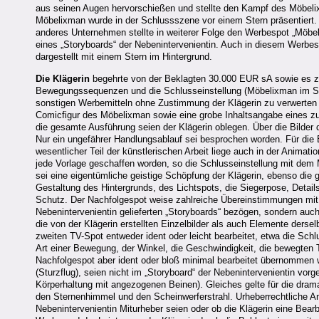
aus seinen Augen hervorschießen und stellte den Kampf des Möbeli
Möbelixman wurde in der Schlussszene vor einem Stern präsentiert. W
anderes Unternehmen stellte in weiterer Folge den Werbespot „Möbel
eines „Storyboards“ der Nebenintervenientin. Auch in diesem Werbesp
dargestellt mit einem Stern im Hintergrund.
Die Klägerin
begehrte von der Beklagten 30.000 EUR sA sowie es zu
Bewegungssequenzen und die Schlusseinstellung (Möbelixman im Ste
sonstigen Werbemitteln ohne Zustimmung der Klägerin zu verwerten u
Comicfigur des Möbelixman sowie eine grobe Inhaltsangabe eines zu
die gesamte Ausführung seien der Klägerin oblegen. Über die Bilder
Nur ein ungefährer Handlungsablauf sei besprochen worden. Für die 
wesentlicher Teil der künstlerischen Arbeit liege auch in der Anim
jede Vorlage geschaffen worden, so die Schlusseinstellung mit de
sei eine eigentümliche geistige Schöpfung der Klägerin, ebenso die 
Gestaltung des Hintergrunds, des Lichtspots, die Siegerpose, Detail
Schutz. Der Nachfolgespot weise zahlreiche Übereinstimmungen mit 
Nebenintervenientin gelieferten „Storyboards“ bezögen, sondern auch
die von der Klägerin erstellten Einzelbilder als auch Elemente der
zweiten TV-Spot entweder ident oder leicht bearbeitet, etwa die S
Art einer Bewegung, der Winkel, die Geschwindigkeit, die bewegten T
Nachfolgespot aber ident oder bloß minimal bearbeitet übernommen 
(Sturzflug), seien nicht im „Storyboard“ der Nebenintervenientin 
Körperhaltung mit angezogenen Beinen). Gleiches gelte für die dram
den Sternenhimmel und den Scheinwerferstrahl. Urheberrechtliche An
Nebenintervenientin Miturheber seien oder ob die Klägerin eine Bear