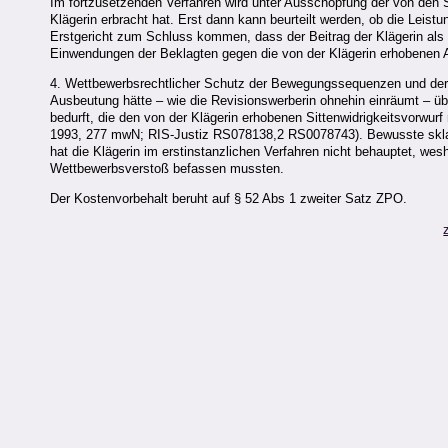
Im fortzusetzenden Verfahren wird unter Ausschöpfung der von den S
Klägerin erbracht hat. Erst dann kann beurteilt werden, ob die Leis
Erstgericht zum Schluss kommen, dass der Beitrag der Klägerin als e
Einwendungen der Beklagten gegen die von der Klägerin erhobenen
4. Wettbewerbsrechtlicher Schutz der Bewegungssequenzen und der
Ausbeutung hätte – wie die Revisionswerberin ohnehin einräumt – ü
bedurft, die den von der Klägerin erhobenen Sittenwidrigkeitsvorwur
1993, 277 mwN; RIS-Justiz RS078138,2 RS0078743). Bewusste skl
hat die Klägerin im erstinstanzlichen Verfahren nicht behauptet, we
Wettbewerbsverstoß befassen mussten.
Der Kostenvorbehalt beruht auf § 52 Abs 1 zweiter Satz ZPO.