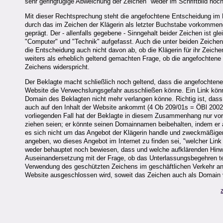
sehr geringfügige Abweichung der Zeichen "weder im Schriftbild n
Mit dieser Rechtsprechung steht die angefochtene Entscheidung im E
durch das im Zeichen der Klägerin als letzter Buchstabe vorkommend
geprägt. Der - allenfalls gegebene - Sinngehalt beider Zeichen ist g
"Computer" und "Technik" aufgefasst. Auch die unter beiden Zeiche
die Entscheidung auch nicht davon ab, ob die Klägerin für ihr Zeiche
weiters als erheblich geltend gemachten Frage, ob die angefochte
Zeichens widerspricht.
Der Beklagte macht schließlich noch geltend, dass die angefochten
Website die Verwechslungsgefahr ausschließen könne. Ein Link könn
Domain des Beklagten nicht mehr verlangen könne. Richtig ist, das
auch auf den Inhalt der Website ankommt (4 Ob 209/01s = ÖBl 2002
vorliegenden Fall hat der Beklagte in diesem Zusammenhang nur vor
ziehen seien; er könnte seinen Domainnamen beibehalten, indem er au
es sich nicht um das Angebot der Klägerin handle und zweckmäßigerw
angeben, wo dieses Angebot im Internet zu finden sei, "welcher Link
weder behauptet noch bewiesen, dass und welche aufklärenden Hinw
Auseinandersetzung mit der Frage, ob das Unterlassungsbegehren t
Verwendung des geschützten Zeichens im geschäftlichen Verkehr an 
Website ausgeschlossen wird, soweit das Zeichen auch als Domain 