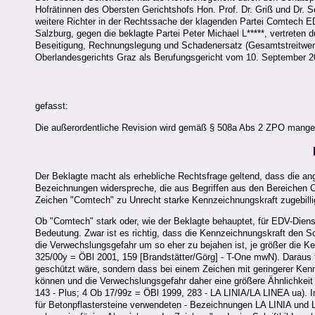
Hofrätinnen des Obersten Gerichtshofs Hon. Prof. Dr. Griß und Dr. S
weitere Richter in der Rechtssache der klagenden Partei Comtech ED
Salzburg, gegen die beklagte Partei Peter Michael L*****, vertreten
Beseitigung, Rechnungslegung und Schadenersatz (Gesamtstreitwert
Oberlandesgerichts Graz als Berufungsgericht vom 10. September 2
gefasst:
Die außerordentliche Revision wird gemäß § 508a Abs 2 ZPO mange
Der Beklagte macht als erhebliche Rechtsfrage geltend, dass die 
Bezeichnungen widerspreche, die aus Begriffen aus den Bereichen C
Zeichen "Comtech" zu Unrecht starke Kennzeichnungskraft zugebilli
Ob "Comtech" stark oder, wie der Beklagte behauptet, für EDV-Dienst
Bedeutung. Zwar ist es richtig, dass die Kennzeichnungskraft den 
die Verwechslungsgefahr um so eher zu bejahen ist, je größer die K
325/00y = ÖBl 2001, 159 [Brandstätter/Görg] - T-One mwN). Daraus f
geschützt wäre, sondern dass bei einem Zeichen mit geringerer Ke
können und die Verwechslungsgefahr daher eine größere Ähnlichkeit
143 - Plus; 4 Ob 17/99z = ÖBl 1999, 283 - LA LINIA/LA LINEA ua). I
für Betonpflastersteine verwendeten - Bezeichnungen LA LINIA und 