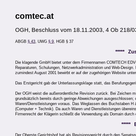
comtec.at
OGH, Beschluss vom 18.11.2003, 4 Ob 218/0
ABGB
§ 43
, UWG
§ 9
, HGB § 37
***** Z
Die klagende GmbH bietet unter dem Firmennamen COMTECH EDV-Dien
Reparaturen, Schulungen, Netzwerkadministration und Web-Design. E
zumindest August 2001 bewirbt er auf der zugehörigen Website unte
Das Erstgericht gab der Unterlassungsklage statt, das Berufungsgeri
Der OGH weist die außerordentliche Revision zurück. Bei Zeichen m
grundsätzlich bereits durch geringe Abweichungen ausgeschlossen; d
Waren/Dienstleistungen voraus. Das Weglassen des Buchstaben H änd
(Computer + Technik). Da auch Waren und Dienstleistungen übereins
Firmenrecht der Klägerin schließt die Verwendung als Domain durch
*****
Der Oberste Gerichtshof hat als Revisionsgericht durch den Senatsp