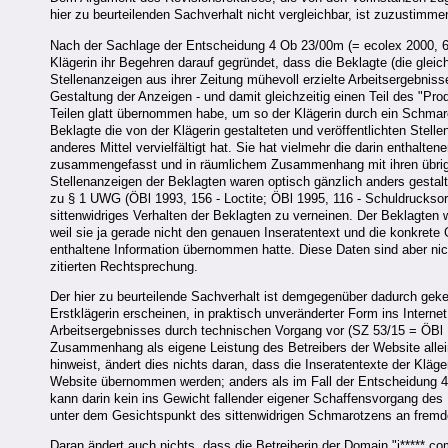
hier zu beurteilenden Sachverhalt nicht vergleichbar, ist zuzustimme
Nach der Sachlage der Entscheidung 4 Ob 23/00m (= ecolex 2000, 65
Klägerin ihr Begehren darauf gegründet, dass die Beklagte (die gle
Stellenanzeigen aus ihrer Zeitung mühevoll erzielte Arbeitsergebnis
Gestaltung der Anzeigen - und damit gleichzeitig einen Teil des "Pr
Teilen glatt übernommen habe, um so der Klägerin durch ein Schmar
Beklagte die von der Klägerin gestalteten und veröffentlichten Ste
anderes Mittel vervielfältigt hat. Sie hat vielmehr die darin enthalt
zusammengefasst und in räumlichem Zusammenhang mit ihren übrigen 
Stellenanzeigen der Beklagten waren optisch gänzlich anders gestal
zu § 1 UWG (ÖBl 1993, 156 - Loctite; ÖBl 1995, 116 - Schuldrucksort
sittenwidriges Verhalten der Beklagten zu verneinen. Der Beklagten
weil sie ja gerade nicht den genauen Inseratentext und die konkrete
enthaltene Information übernommen hatte. Diese Daten sind aber nic
zitierten Rechtsprechung.
Der hier zu beurteilende Sachverhalt ist demgegenüber dadurch geken
Erstklägerin erscheinen, in praktisch unveränderter Form ins Interne
Arbeitsergebnisses durch technischen Vorgang vor (SZ 53/15 = ÖBl 
Zusammenhang als eigene Leistung des Betreibers der Website alle
hinweist, ändert dies nichts daran, dass die Inseratentexte der Kläg
Website übernommen werden; anders als im Fall der Entscheidung 4
kann darin kein ins Gewicht fallender eigener Schaffensvorgang de
unter dem Gesichtspunkt des sittenwidrigen Schmarotzens an fremder
Daran ändert auch nichts, dass die Betreiberin der Domain "j*****.co