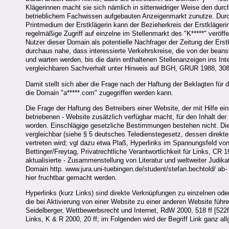
Klägerinnen macht sie sich nämlich in sittenwidriger Weise den durch
betrieblichem Fachwissen aufgebauten Anzeigenmarkt zunutze. Durc
Printmedium der Erstklägerin kann der Bezieherkreis der Erstklägerin
regelmäßige Zugriff auf einzelne im Stellenmarkt des "K*****" veröff
Nutzer dieser Domain als potentielle Nachfrager der Zeitung der Erst
durchaus nahe, dass interessierte Verkehrskreise, die von der bea
und warten werden, bis die darin enthaltenen Stellenanzeigen ins Int
vergleichbaren Sachverhalt unter Hinweis auf BGH, GRUR 1988, 308 
Damit stellt sich aber die Frage nach der Haftung der Beklagten für 
die Domain "a*****.com" zugegriffen werden kann.
Die Frage der Haftung des Betreibers einer Website, der mit Hilfe ein
betriebenen - Website zusätzlich verfügbar macht, für den Inhalt de
worden. Einschlägige gesetzliche Bestimmungen bestehen nicht. Die 
vergleichbar (siehe § 5 deutsches Teledienstegesetz, dessen direk
vertreten wird; vgl dazu etwa Plaß, Hyperlinks im Spannungsfeld v
Bettinger/Freytag, Privatrechtliche Verantwortlichkeit für Links, CR 
aktualisierte - Zusammenstellung von Literatur und weltweiter Judik
Domain http. www.jura.uni-tuebingen.de/student/stefan.bechtold/ ab
hier fruchtbar gemacht werden.
Hyperlinks (kurz Links) sind direkte Verknüpfungen zu einzelnen o
die bei Aktivierung von einer Website zu einer anderen Website führ
Seidelberger, Wettbewerbsrecht und Internet, RdW 2000, 518 ff [522f
Links, K & R 2000, 20 ff; im Folgenden wird der Begriff Link ganz al