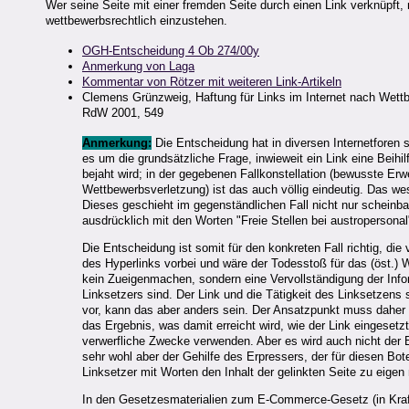
Wer seine Seite mit einer fremden Seite durch einen Link verknüpft,
wettbewerbsrechtlich einzustehen.
OGH-Entscheidung 4 Ob 274/00y
Anmerkung von Laga
Kommentar von Rötzer mit weiteren Link-Artikeln
Clemens Grünzweig, Haftung für Links im Internet nach Wett
RdW 2001, 549
Anmerkung:
Die Entscheidung hat in diversen Internetforen 
es um die grundsätzliche Frage, inwieweit ein Link eine Beihi
bejaht wird; in der gegebenen Fallkonstellation (bewusste E
Wettbewerbsverletzung) ist das auch völlig eindeutig. Das we
Dieses geschieht im gegenständlichen Fall nicht nur scheinba
ausdrücklich mit den Worten "Freie Stellen bei austropersonal
Die Entscheidung ist somit für den konkreten Fall richtig, di
des Hyperlinks vorbei und wäre der Todesstoß für das (öst.) 
kein Zueigenmachen, sondern eine Vervollständigung der Infor
Linksetzers sind. Der Link und die Tätigkeit des Linksetzens si
vor, kann das aber anders sein. Der Ansatzpunkt muss daher 
das Ergebnis, was damit erreicht wird, wie der Link eingesetz
verwerfliche Zwecke verwenden. Aber es wird auch nicht der Bri
sehr wohl aber der Gehilfe des Erpressers, der für diesen Bo
Linksetzer mit Worten den Inhalt der gelinkten Seite zu eigen
In den Gesetzesmaterialien zum E-Commerce-Gesetz (in Kraft