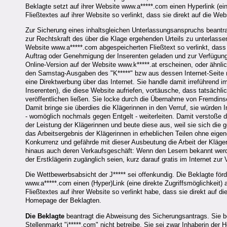
Beklagte setzt auf ihrer Website www.a*****.com einen Hyperlink (ein
Fließtextes auf ihrer Website so verlinkt, dass sie direkt auf die Webs
Zur Sicherung eines inhaltsgleichen Unterlassungsanspruchs beant
zur Rechtskraft des über die Klage ergehenden Urteils zu unterlasse
Website www.a*****.com abgespeicherten Fließtext so verlinkt, dass e
Auftrag oder Genehmigung der Inserenten geladen und zur Verfügung g
Online-Version auf der Website www.k*****.at erscheinen, oder ähnl
den Samstag-Ausgaben des "K*****" bzw aus dessen Internet-Seite na
eine Direktwerbung über das Internet. Sie handle damit irreführend 
Inserenten), die diese Website aufriefen, vortäusche, dass tatsäch
veröffentlichen ließen. Sie locke durch die Übernahme von Fremdins
Damit bringe sie überdies die Klägerinnen in den Verruf, sie würden
- womöglich nochmals gegen Entgelt - weiterleiten. Damit verstoße 
der Leistung der Klägerinnen und beute diese aus, weil sie sich di
das Arbeitsergebnis der Klägerinnen in erheblichen Teilen ohne eige
Konkurrenz und gefährde mit dieser Ausbeutung die Arbeit der Kläge
hinaus auch deren Verkaufsgeschäft: Wenn den Lesern bekannt werde
der Erstklägerin zugänglich seien, kurz darauf gratis im Internet zu
Die Wettbewerbsabsicht der J***** sei offenkundig. Die Beklagte för
www.a*****.com einen (Hyper)Link (eine direkte Zugriffsmöglichkeit)
Fließtextes auf ihrer Website so verlinkt habe, dass sie direkt auf di
Homepage der Beklagten.
Die Beklagte
beantragt die Abweisung des Sicherungsantrags. Sie bes
Stellenmarkt "j*****.com" nicht betreibe. Sie sei zwar Inhaberin der 