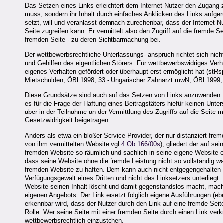
Das Setzen eines Links erleichtert dem Internet-Nutzer den Zugang 
muss, sondern ihr Inhalt durch einfaches Anklicken des Links aufge
setzt, will und veranlasst demnach zurechenbar, dass der Internet-Nu
Seite zugreifen kann. Er vermittelt also den Zugriff auf die fremde 
fremden Seite - zu deren Sichtbarmachung bei.
Der wettbewerbsrechtliche Unterlassungs- anspruch richtet sich nicht
und Gehilfen des eigentlichen Störers. Für wettbewerbswidriges Ver
eigenes Verhalten gefördert oder überhaupt erst ermöglicht hat (stRs
Mietschulden; ÖBl 1998, 33 - Ungarischer Zahnarzt mwN; ÖBl 1999, 
Diese Grundsätze sind auch auf das Setzen von Links anzuwenden. 
es für die Frage der Haftung eines Beitragstäters hiefür keinen Unte
aber in der Teilnahme an der Vermittlung des Zugriffs auf die Seite mi
Gesetzwidrigkeit beigetragen.
Anders als etwa ein bloßer Service-Provider, der nur distanziert fremd
von ihm vermittelten Website vgl
4 Ob 166/00s
), gliedert der auf se
fremden Website so räumlich und sachlich in seine eigene Website ei
dass seine Website ohne die fremde Leistung nicht so vollständig wäre
fremden Website zu haften. Dem kann auch nicht entgegengehalten wer
Verfügungsgewalt eines Dritten und nicht des Linksetzers unterliegt.
Website seinen Inhalt löscht und damit gegenstandslos macht, mach
eigenen Angebots. Der Link ersetzt folglich eigene Ausführungen (
erkennbar wird, dass der Nutzer durch den Link auf eine fremde Seite
Rolle: Wer seine Seite mit einer fremden Seite durch einen Link ver
wettbewerbsrechtlich einzustehen.