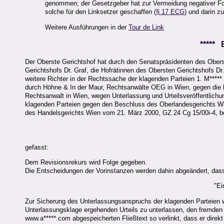
genommen; der Gesetzgeber hat zur Vermeidung negativer Folg
solche für den Linksetzer geschaffen (
§ 17 ECG
) und darin z
Weitere Ausführungen in der
Tour de Link
*****
Der Oberste Gerichtshof hat durch den Senatspräsidenten des Obers
Gerichtshofs Dr. Graf, die Hofrätinnen des Obersten Gerichtshofs Dr
weitere Richter in der Rechtssache der klagenden Parteien 1. M****
durch Höhne & In der Maur, Rechtsanwälte OEG in Wien, gegen die bek
Rechtsanwalt in Wien, wegen Unterlassung und Urteilsveröffentlichun
klagenden Parteien gegen den Beschluss des Oberlandesgerichts Wi
des Handelsgerichts Wien vom 21. März 2000, GZ 24 Cg 15/00i-4, best
gefasst:
Dem Revisionsrekurs wird Folge gegeben.
Die Entscheidungen der Vorinstanzen werden dahin abgeändert, dass
"Ei
Zur Sicherung des Unterlassungsanspruchs der klagenden Parteien wir
Unterlassungsklage ergehenden Urteils zu unterlassen, den fremden 
www.a*****.com abgespeicherten Fließtext so verlinkt, dass er direkt