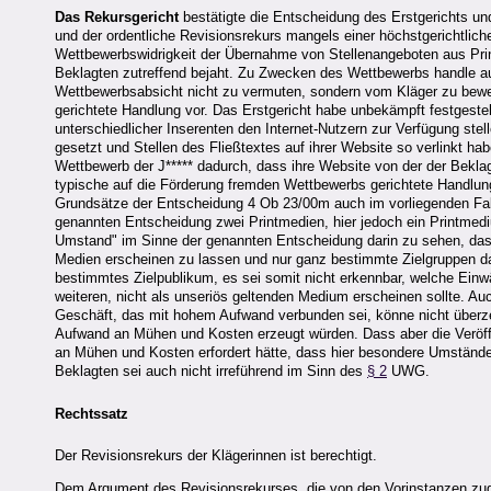
Das Rekursgericht
bestätigte die Entscheidung des Erstgerichts u
und der ordentliche Revisionsrekurs mangels einer höchstgerichtlich
Wettbewerbswidrigkeit der Übernahme von Stellenangeboten aus Printm
Beklagten zutreffend bejaht. Zu Zwecken des Wettbewerbs handle au
Wettbewerbsabsicht nicht zu vermuten, sondern vom Kläger zu bewei
gerichtete Handlung vor. Das Erstgericht habe unbekämpft festgeste
unterschiedlicher Inserenten den Internet-Nutzern zur Verfügung stell
gesetzt und Stellen des Fließtextes auf ihrer Website so verlinkt hab
Wettbewerb der J***** dadurch, dass ihre Website von der der Beklag
typische auf die Förderung fremden Wettbewerbs gerichtete Handlung 
Grundsätze der Entscheidung 4 Ob 23/00m auch im vorliegenden Fal
genannten Entscheidung zwei Printmedien, hier jedoch ein Printmedi
Umstand" im Sinne der genannten Entscheidung darin zu sehen, dass
Medien erscheinen zu lassen und nur ganz bestimmte Zielgruppen da
bestimmtes Zielpublikum, es sei somit nicht erkennbar, welche Einw
weiteren, nicht als unseriös geltenden Medium erscheinen sollte. Au
Geschäft, das mit hohem Aufwand verbunden sei, könne nicht überz
Aufwand an Mühen und Kosten erzeugt würden. Dass aber die Veröffe
an Mühen und Kosten erfordert hätte, dass hier besondere Umstände
Beklagten sei auch nicht irreführend im Sinn des
§ 2
UWG.
Rechtssatz
Der Revisionsrekurs der Klägerinnen ist berechtigt.
Dem Argument des Revisionsrekurses, die von den Vorinstanzen zu