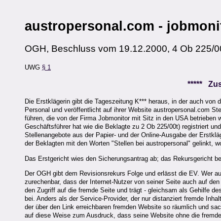
austropersonal.com - jobmoni
OGH, Beschluss vom 19.12.2000, 4 Ob 225/0
UWG
§ 1
***** Z
Die Erstklägerin gibt die Tageszeitung K*** heraus, in der auch von d
Personal und veröffentlicht auf ihrer Website austropersonal.com S
führen, die von der Firma Jobmonitor mit Sitz in den USA betrieben
Geschäftsführer hat wie die Beklagte zu 2 Ob 225/00t) registriert 
Stellenangebote aus der Papier- und der Online-Ausgabe der Erstklä
der Beklagten mit den Worten "Stellen bei austropersonal" gelinkt, w
Das Erstgericht wies den Sicherungsantrag ab; das Rekursgericht be
Der OGH gibt dem Revisionsrekurs Folge und erlässt die EV. Wer auf
zurechenbar, dass der Internet-Nutzer von seiner Seite auch auf den 
den Zugriff auf die fremde Seite und trägt - gleichsam als Gehilfe 
bei. Anders als der Service-Provider, der nur distanziert fremde Inhal
der über den Link erreichbaren fremden Website so räumlich und sachl
auf diese Weise zum Ausdruck, dass seine Website ohne die fremde Le