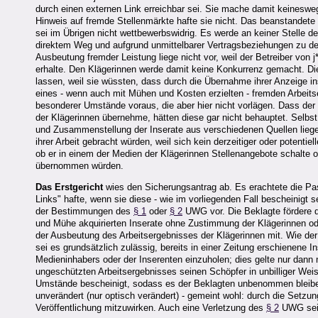
durch einen externen Link erreichbar sei. Sie mache damit keineswe
Hinweis auf fremde Stellenmärkte hafte sie nicht. Das beanstandete
sei im Übrigen nicht wettbewerbswidrig. Es werde an keiner Stelle d
direktem Weg und aufgrund unmittelbarer Vertragsbeziehungen zu de
Ausbeutung fremder Leistung liege nicht vor, weil der Betreiber von j
erhalte. Den Klägerinnen werde damit keine Konkurrenz gemacht. Di
lassen, weil sie wüssten, dass durch die Übernahme ihrer Anzeige in
eines - wenn auch mit Mühen und Kosten erzielten - fremden Arbeitse
besonderer Umstände voraus, die aber hier nicht vorlägen. Dass der 
der Klägerinnen übernehme, hätten diese gar nicht behauptet. Selbst
und Zusammenstellung der Inserate aus verschiedenen Quellen liege. 
ihrer Arbeit gebracht würden, weil sich kein derzeitiger oder potent
ob er in einem der Medien der Klägerinnen Stellenangebote schalte o
übernommen würden.
Das Erstgericht
wies den Sicherungsantrag ab. Es erachtete die Pas
Links" hafte, wenn sie diese - wie im vorliegenden Fall bescheinigt 
der Bestimmungen des
§ 1
oder
§ 2
UWG vor. Die Beklagte fördere de
und Mühe akquirierten Inserate ohne Zustimmung der Klägerinnen od
der Ausbeutung des Arbeitsergebnisses der Klägerinnen mit. Wie de
sei es grundsätzlich zulässig, bereits in einer Zeitung erschienene
Medieninhabers oder der Inserenten einzuholen; dies gelte nur dan
ungeschützten Arbeitsergebnisses seinen Schöpfer in unbilliger Weise
Umstände bescheinigt, sodass es der Beklagten unbenommen bleiben 
unverändert (nur optisch verändert) - gemeint wohl: durch die Setzun
Veröffentlichung mitzuwirken. Auch eine Verletzung des
§ 2
UWG sei 