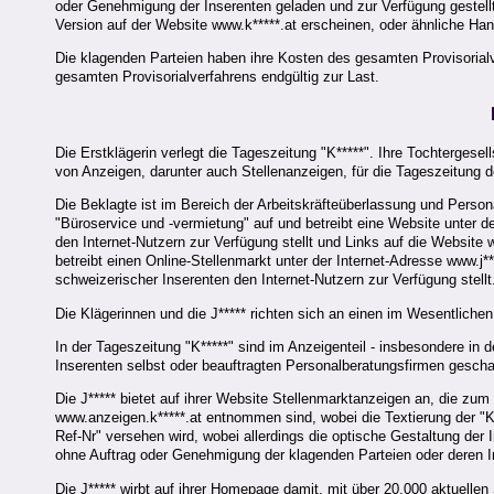
oder Genehmigung der Inserenten geladen und zur Verfügung gestellt 
Version auf der Website www.k*****.at erscheinen, oder ähnliche H
Die klagenden Parteien haben ihre Kosten des gesamten Provisorialver
gesamten Provisorialverfahrens endgültig zur Last.
Die Erstklägerin verlegt die Tageszeitung "K*****". Ihre Tochtergesell
von Anzeigen, darunter auch Stellenanzeigen, für die Tageszeitung de
Die Beklagte ist im Bereich der Arbeitskräfteüberlassung und Person
"Büroservice und -vermietung" auf und betreibt eine Website unter d
den Internet-Nutzern zur Verfügung stellt und Links auf die Website
betreibt einen Online-Stellenmarkt unter der Internet-Adresse www.j
schweizerischer Inserenten den Internet-Nutzern zur Verfügung stellt
Die Klägerinnen und die J***** richten sich an einen im Wesentliche
In der Tageszeitung "K*****" sind im Anzeigenteil - insbesondere i
Inserenten selbst oder beauftragten Personalberatungsfirmen gescha
Die J***** bietet auf ihrer Website Stellenmarktanzeigen an, die zu
www.anzeigen.k*****.at entnommen sind, wobei die Textierung der "
Ref-Nr" versehen wird, wobei allerdings die optische Gestaltung der
ohne Auftrag oder Genehmigung der klagenden Parteien oder deren I
Die J***** wirbt auf ihrer Homepage damit, mit über 20.000 aktuelle