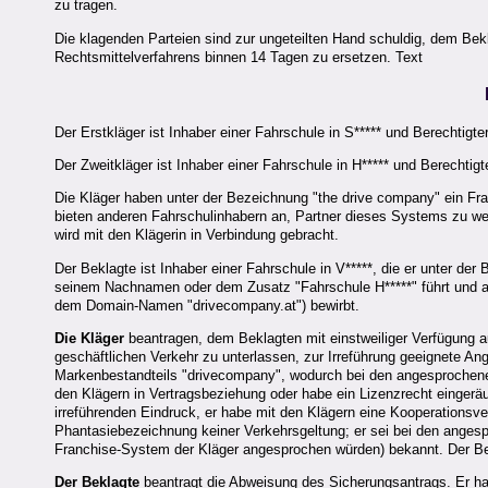
zu tragen.
Die klagenden Parteien sind zur ungeteilten Hand schuldig, dem Bek
Rechtsmittelverfahrens binnen 14 Tagen zu ersetzen. Text
Der Erstkläger ist Inhaber einer Fahrschule in S***** und Berechtigte
Der Zweitkläger ist Inhaber einer Fahrschule in H***** und Berechtigt
Die Kläger haben unter der Bezeichnung "the drive company" ein Fr
bieten anderen Fahrschulinhabern an, Partner dieses Systems zu we
wird mit den Klägerin in Verbindung gebracht.
Der Beklagte ist Inhaber einer Fahrschule in V*****, die er unter d
seinem Nachnamen oder dem Zusatz "Fahrschule H*****" führt und au
dem Domain-Namen "drivecompany.at") bewirbt.
Die Kläger
beantragen, dem Beklagten mit einstweiliger Verfügung au
geschäftlichen Verkehr zu unterlassen, zur Irreführung geeignete An
Markenbestandteils "drivecompany", wodurch bei den angesprochenen
den Klägern in Vertragsbeziehung oder habe ein Lizenzrecht eingerä
irreführenden Eindruck, er habe mit den Klägern eine Kooperationsv
Phantasiebezeichnung keiner Verkehrsgeltung; er sei bei den ange
Franchise-System der Kläger angesprochen würden) bekannt. Der B
Der Beklagte
beantragt die Abweisung des Sicherungsantrags. Er ha