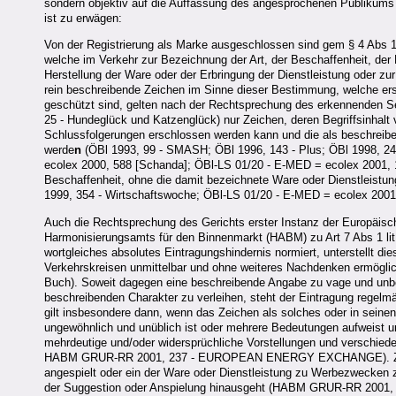
sondern objektiv auf die Auffassung des angesprochenen Publikums
ist zu erwägen:
Von der Registrierung als Marke ausgeschlossen sind gem § 4 Abs 
welche im Verkehr zur Bezeichnung der Art, der Beschaffenheit, der
Herstellung der Ware oder der Erbringung der Dienstleistung oder z
rein beschreibende Zeichen im Sinne dieser Bestimmung, welche erst
geschützt sind, gelten nach der Rechtsprechung des erkennenden S
25 - Hundeglück und Katzenglück) nur Zeichen, deren Begriffsinhalt 
Schlussfolgerungen erschlossen werden kann und die als beschreibe
werde
n
(ÖBl 1993, 99 - SMASH; ÖBl 1996, 143 - Plus; ÖBl 1998, 2
ecolex 2000, 588 [Schanda]; ÖBl-LS 01/20 - E-MED = ecolex 2001, 
Beschaffenheit, ohne die damit bezeichnete Ware oder Dienstleistun
1999, 354 - Wirtschaftswoche; ÖBl-LS 01/20 - E-MED = ecolex 2001
Auch die Rechtsprechung des Gerichts erster Instanz der Europäi
Harmonisierungsamts für den Binnenmarkt (HABM) zu Art 7 Abs 1 l
wortgleiches absolutes Eintragungshindernis normiert, unterstellt d
Verkehrskreisen unmittelbar und ohne weiteres Nachdenken ermögl
Buch). Soweit dagegen eine beschreibende Angabe zu vage und unbes
beschreibenden Charakter zu verleihen, steht der Eintragung rege
gilt insbesondere dann, wenn das Zeichen als solches oder in seine
ungewöhnlich und unüblich ist oder mehrere Bedeutungen aufweist u
mehrdeutige und/oder widersprüchliche Vorstellungen und verschied
HABM GRUR-RR 2001, 237 - EUROPEAN ENERGY EXCHANGE). Zur Sch
angespielt oder ein der Ware oder Dienstleistung zu Werbezwecken 
der Suggestion oder Anspielung hinausgeht
(HABM GRUR-RR 2001