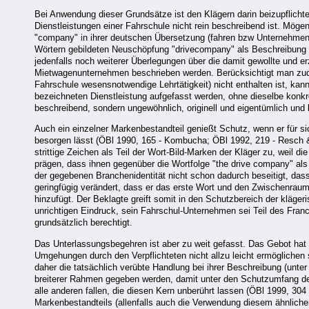
Bei Anwendung dieser Grundsätze ist den Klägern darin beizupflichte
Dienstleistungen einer Fahrschule nicht rein beschreibend ist.
Mögen 
"company" in ihrer deutschen Übersetzung (fahren bzw Unternehmen)
Wörtern gebildeten Neuschöpfung "drivecompany" als Beschreibung d
jedenfalls noch weiterer Überlegungen über die damit gewollte und e
Mietwagenunternehmen beschrieben werden. Berücksichtigt man zudem,
Fahrschule wesensnotwendige Lehrtätigkeit) nicht enthalten ist, ka
bezeichneten Dienstleistung aufgefasst werden, ohne dieselbe konkre
beschreibend, sondern ungewöhnlich, originell und eigentümlich und 
Auch ein einzelner Markenbestandteil genießt Schutz, wenn er für s
besorgen lässt (ÖBl 1990, 165 - Kombucha; ÖBl 1992, 219 - Resch & 
strittige Zeichen als Teil der Wort-Bild-Marken der Kläger zu, weil d
prägen, dass ihnen gegenüber die Wortfolge "the drive company" als 
der gegebenen Branchenidentität nicht schon dadurch beseitigt, dass 
geringfügig verändert, dass er das erste Wort und den Zwischenra
hinzufügt. Der Beklagte greift somit in den Schutzbereich der kläg
unrichtigen Eindruck, sein Fahrschul-Unternehmen sei Teil des Fra
grundsätzlich berechtigt.
Das Unterlassungsbegehren ist aber zu weit gefasst. Das Gebot hat
Umgehungen durch den Verpflichteten nicht allzu leicht ermöglichen 
daher die tatsächlich verübte Handlung bei ihrer Beschreibung (unte
breiterer Rahmen gegeben werden, damit unter den Schutzumfang des
alle anderen fallen, die diesen Kern unberührt lassen (ÖBl 1999, 30
Markenbestandteils (allenfalls auch die Verwendung diesem ähnlicher