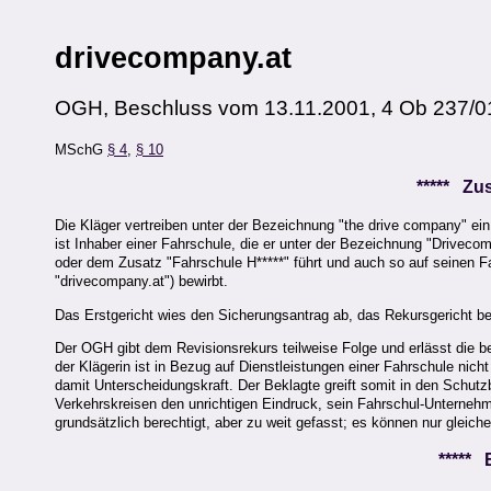
drivecompany.at
OGH, Beschluss vom 13.11.2001, 4 Ob 237/0
MSchG
§ 4
,
§ 10
***** Z
Die Kläger vertreiben unter der Bezeichnung "the drive company" e
ist Inhaber einer Fahrschule, die er unter der Bezeichnung "Drive
oder dem Zusatz "Fahrschule H*****" führt und auch so auf seinen 
"drivecompany.at") bewirbt.
Das Erstgericht wies den Sicherungsantrag ab, das Rekursgericht be
Der OGH gibt dem Revisionsrekurs teilweise Folge und erlässt die b
der Klägerin ist in Bezug auf Dienstleistungen einer Fahrschule nicht
damit Unterscheidungskraft. Der Beklagte greift somit in den Schut
Verkehrskreisen den unrichtigen Eindruck, sein Fahrschul-Unternehm
grundsätzlich berechtigt, aber zu weit gefasst; es können nur gleich
*****