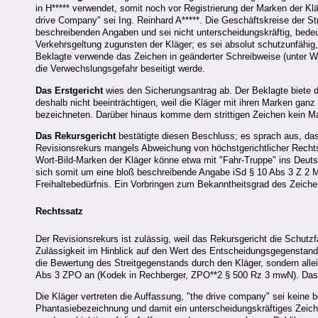
in H***** verwendet, somit noch vor Registrierung der Marken der Kl
drive Company" sei Ing. Reinhard A*****. Die Geschäftskreise der Stre
beschreibenden Angaben und sei nicht unterscheidungskräftig, bedeu
Verkehrsgeltung zugunsten der Kläger; es sei absolut schutzunfähig,
Beklagte verwende das Zeichen in geänderter Schreibweise (unter 
die Verwechslungsgefahr beseitigt werde.
Das Erstgericht
wies den Sicherungsantrag ab. Der Beklagte biete 
deshalb nicht beeinträchtigen, weil die Kläger mit ihren Marken gan
bezeichneten. Darüber hinaus komme dem strittigen Zeichen kein Mar
Das Rekursgericht
bestätigte diesen Beschluss; es sprach aus, da
Revisionsrekurs mangels Abweichung von höchstgerichtlicher Rechtsp
Wort-Bild-Marken der Kläger könne etwa mit "Fahr-Truppe" ins Deuts
sich somit um eine bloß beschreibende Angabe iSd § 10 Abs 3 Z 2 M
Freihaltebedürfnis. Ein Vorbringen zum Bekanntheitsgrad des Zeichen
Rechtssatz
Der Revisionsrekurs ist zulässig, weil das Rekursgericht die Schutzfä
Zulässigkeit im Hinblick auf den Wert des Entscheidungsgegenstands
die Bewertung des Streitgegenstands durch den Kläger, sondern all
Abs 3 ZPO an (Kodek in Rechberger, ZPO**2 § 500 Rz 3 mwN). Das Re
Die Kläger vertreten die Auffassung, "the drive company" sei keine 
Phantasiebezeichnung und damit ein unterscheidungskräftiges Zeic