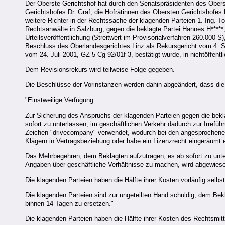
Der Oberste Gerichtshof hat durch den Senatspräsidenten des Obers
Gerichtshofes Dr. Graf, die Hofrätinnen des Obersten Gerichtshofes 
weitere Richter in der Rechtssache der klagenden Parteien 1. Ing. Ton
Rechtsanwälte in Salzburg, gegen die beklagte Partei Hannes H*****
Urteilsveröffentlichung (Streitwert im Provisorialverfahren 260.000 
Beschluss des Oberlandesgerichtes Linz als Rekursgericht vom 4.
vom 24. Juli 2001, GZ 5 Cg 92/01f-3, bestätigt wurde, in nichtöffent
Dem Revisionsrekurs wird teilweise Folge gegeben.
Die Beschlüsse der Vorinstanzen werden dahin abgeändert, dass die
"Einstweilige Verfügung
Zur Sicherung des Anspruchs der klagenden Parteien gegen die bekla
sofort zu unterlassen, im geschäftlichen Verkehr dadurch zur Irrefü
Zeichen "drivecompany" verwendet, wodurch bei den angesprochenen 
Klägern in Vertragsbeziehung oder habe ein Lizenzrecht eingeräumt e
Das Mehrbegehren, dem Beklagten aufzutragen, es ab sofort zu unter
Angaben über geschäftliche Verhältnisse zu machen, wird abgewies
Die klagenden Parteien haben die Hälfte ihrer Kosten vorläufig selbs
Die klagenden Parteien sind zur ungeteilten Hand schuldig, dem Be
binnen 14 Tagen zu ersetzen."
Die klagenden Parteien haben die Hälfte ihrer Kosten des Rechtsmitte