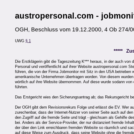
austropersonal.com - jobmoni
OGH, Beschluss vom 19.12.2000, 4 Ob 274/0
UWG
§ 1
***** Z
Die Erstklägerin gibt die Tageszeitung K*** heraus, in der auch von d
Personal und veröffentlicht auf ihrer Website austropersonal.com S
führen, die von der Firma Jobmonitor mit Sitz in den USA betrieben w
amerikanische Unternehmen übertragen worden. Von diesem wurden St
wörtlich auf ihre Website übernommen. Auf diese wurde sodann von de
führten.
Das Erstgericht wies den Sicherungsantrag ab; das Rekursgericht be
Der OGH gibt dem Revisionsrekurs Folge und erlässt die EV. Wer auf
zurechenbar, dass der Internet-Nutzer von seiner Seite auch auf den 
den Zugriff auf die fremde Seite und trägt - gleichsam als Gehilfe 
bei. Anders als der Service-Provider, der nur distanziert fremde Inhal
der über den Link erreichbaren fremden Website so räumlich und sachl
auf diese Weise zum Ausdruck, dass seine Website ohne die fremde Le