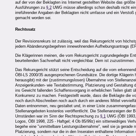
auf der von der Beklagten ins Internet gestellten Website das größt
Ausführungen zu
§ 2
UWG müsse allerdings schon deshalb nicht ein
irreführender Angaben der Beklagten nicht umfasse und ein Verstoß
gemacht worden sei.
Rechtssatz
Der Revisionsrekurs ist zulässig, weil das Rekursgericht von höchst
jedem Abänderungsbegehren innewohnenden Aufhebungsantrags (EFS
Die Klägerinnen meinen, die vom Rekursgericht zugrundegelegte En
beurteilenden Sachverhalt nicht vergleichbar. Dem ist zuzustimmen.
Das Rekursgericht stützt seine Entscheidung auf die vom erkennen
ÖBl-LS 2000/35 ausgesprochenen Grundsätze. Die dortige Klägerin hat
herausgibt) mit der (zustimmungslosen) Übernahme von Stellenanzeige
Anzeigenkunden- wie Textabstimmung, Platzierung und Gestaltung der
ins Gewicht fallenden Schaffensvorgang in erheblichen Teilen glat
Konkurrenz zu machen. Festgestellt wurde, dass die Beklagte die von
noch durch Abschreiben noch auch durch ein anderes Mittel vervielfäl
Daten entnommen, neu gestaltet und, in einer Liste zusammengefas
Stellenangeboten kostenlos veröffentlicht. Die Stellenanzeigen der B
Umständen war im Sinn der Rechtsprechung zu
§ 1
UWG (ÖBl 1993, 1
Logos, ÖBl 1998, 225 - Haftgel; 4 Ob 85/99z) ein sittenwidriges Ver
begehe eine "unmittelbare Leistungsübernahme", weil sie ja gerade 
Platzierung, sondern nur die in den Inseraten enthaltene Informatio