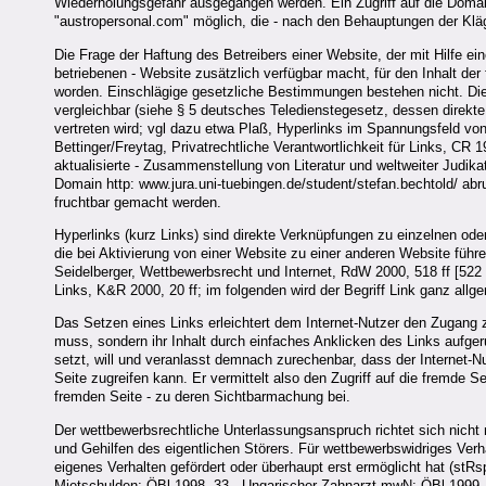
Wiederholungsgefahr ausgegangen werden. Ein Zugriff auf die Domai
"austropersonal.com" möglich, die - nach den Behauptungen der Kläg
Die Frage der Haftung des Betreibers einer Website, der mit Hilfe ein
betriebenen - Website zusätzlich verfügbar macht, für den Inhalt de
worden. Einschlägige gesetzliche Bestimmungen bestehen nicht. Die 
vergleichbar (siehe § 5 deutsches Teledienstegesetz, dessen direk
vertreten wird; vgl dazu etwa Plaß, Hyperlinks im Spannungsfeld v
Bettinger/Freytag, Privatrechtliche Verantwortlichkeit für Links, CR 
aktualisierte - Zusammenstellung von Literatur und weltweiter Judik
Domain http: www.jura.uni-tuebingen.de/student/stefan.bechtold/ ab
fruchtbar gemacht werden.
Hyperlinks (kurz Links) sind direkte Verknüpfungen zu einzelnen o
die bei Aktivierung von einer Website zu einer anderen Website führ
Seidelberger, Wettbewerbsrecht und Internet, RdW 2000, 518 ff [522 
Links, K&R 2000, 20 ff; im folgenden wird der Begriff Link ganz allg
Das Setzen eines Links erleichtert dem Internet-Nutzer den Zugang 
muss, sondern ihr Inhalt durch einfaches Anklicken des Links aufge
setzt, will und veranlasst demnach zurechenbar, dass der Internet-Nu
Seite zugreifen kann. Er vermittelt also den Zugriff auf die fremde 
fremden Seite - zu deren Sichtbarmachung bei.
Der wettbewerbsrechtliche Unterlassungsanspruch richtet sich nicht n
und Gehilfen des eigentlichen Störers. Für wettbewerbswidriges Ver
eigenes Verhalten gefördert oder überhaupt erst ermöglicht hat (stRs
Mietschulden; ÖBl 1998, 33 - Ungarischer Zahnarzt mwN; ÖBl 1999, 