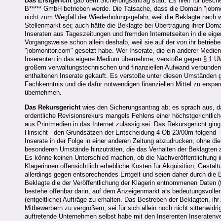
Das Erstgericht
gab dem Sicherungsantrag statt. Es hielt für besch
B***** GmbH betrieben werde. Die Tatsache, dass die Domain "jobmonit
nicht zum Wegfall der Wiederholungsgefahr, weil die Beklagte nach 
Stellenmarkt sei; auch hätte die Beklagte bei Übertragung ihrer Do
Inseraten aus Tageszeitungen und fremden Internetseiten in die eige
Vorgangsweise schon allein deshalb, weil sie auf der von ihr betrie
"jobmonitor.com" gesetzt habe. Wer Inserate, die ein anderer Medi
Inserenten in das eigene Medium übernehme, verstoße gegen
§ 1
UW
großem verwaltungstechnischen und finanziellen Aufwand verbunde
enthaltenen Inserate gekauft. Es verstoße unter diesen Umständen 
Fachkenntnis und die dafür notwendigen finanziellen Mittel zu ersp
übernehmen.
Das Rekursgericht
wies den Sicherungsantrag ab; es sprach aus, 
ordentliche Revisionsrekurs mangels Fehlens einer höchstgerichtli
aus Printmedien in das Internet zulässig sei. Das Rekursgericht ging
Hinsicht - den Grundsätzen der Entscheidung 4 Ob 23/00m folgend - d
Inserate in der Folge in einer anderen Zeitung abzudrucken, ohne d
besonderen Umstände hinzuträten, die das Verhalten der Beklagten al
Es könne keinen Unterschied machen, ob die Nachveröffentlichung in
Klägerinnen offensichtlich erhebliche Kosten für Akquisition, Gestal
allerdings gegen entsprechendes Entgelt und seien daher durch die B
Beklagte die der Veröffentlichung der Klägerin entnommenen Daten (tr
bestehe offenbar darin, auf dem Anzeigenmarkt als bedeutungsvoller 
(entgeltliche) Aufträge zu erhalten. Das Bestreben der Beklagten, 
Mitbewerbern zu vergrößern, sei für sich allein noch nicht sittenwid
auftretende Unternehmen selbst habe mit den Inserenten Inseratenve