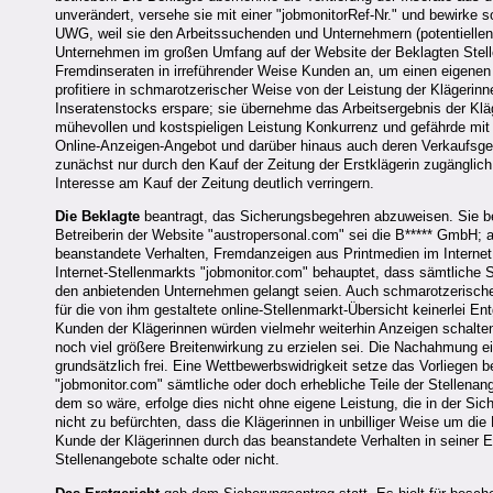
unverändert, versehe sie mit einer "jobmonitorRef-Nr." und bewirke s
UWG, weil sie den Arbeitssuchenden und Unternehmern (potentiellen 
Unternehmen im großen Umfang auf der Website der Beklagten Stelle
Fremdinseraten in irreführender Weise Kunden an, um einen eigene
profitiere in schmarotzerischer Weise von der Leistung der Klägerin
Inseratenstocks erspare; sie übernehme das Arbeitsergebnis der Kläg
mühevollen und kostspieligen Leistung Konkurrenz und gefährde mit 
Online-Anzeigen-Angebot und darüber hinaus auch deren Verkaufsge
zunächst nur durch den Kauf der Zeitung der Erstklägerin zugänglich
Interesse am Kauf der Zeitung deutlich verringern.
Die Beklagte
beantragt, das Sicherungsbegehren abzuweisen. Sie bes
Betreiberin der Website "austropersonal.com" sei die B***** GmbH; 
beanstandete Verhalten, Fremdanzeigen aus Printmedien im Internet 
Internet-Stellenmarkts "jobmonitor.com" behauptet, dass sämtliche 
den anbietenden Unternehmen gelangt seien. Auch schmarotzerische A
für die von ihm gestaltete online-Stellenmarkt-Übersicht keinerlei 
Kunden der Klägerinnen würden vielmehr weiterhin Anzeigen schalten 
noch viel größere Breitenwirkung zu erzielen sei. Die Nachahmung e
grundsätzlich frei. Eine Wettbewerbswidrigkeit setze das Vorliegen 
"jobmonitor.com" sämtliche oder doch erhebliche Teile der Stellenan
dem so wäre, erfolge dies nicht ohne eigene Leistung, die in der Si
nicht zu befürchten, dass die Klägerinnen in unbilliger Weise um die F
Kunde der Klägerinnen durch das beanstandete Verhalten in seiner E
Stellenangebote schalte oder nicht.