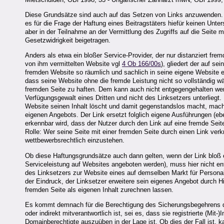
Diese Grundsätze sind auch auf das Setzen von Links anzuwenden. 
es für die Frage der Haftung eines Beitragstäters hiefür keinen Unte
aber in der Teilnahme an der Vermittlung des Zugriffs auf die Seite mi
Gesetzwidrigkeit beigetragen.
Anders als etwa ein bloßer Service-Provider, der nur distanziert fremd
von ihm vermittelten Website vgl
4 Ob 166/00s
), gliedert der auf se
fremden Website so räumlich und sachlich in seine eigene Website ei
dass seine Website ohne die fremde Leistung nicht so vollständig wäre
fremden Seite zu haften. Dem kann auch nicht entgegengehalten werde
Verfügungsgewalt eines Dritten und nicht des Linksetzers unterliegt.
Website seinen Inhalt löscht und damit gegenstandslos macht, mach
eigenen Angebots. Der Link ersetzt folglich eigene Ausführungen (
erkennbar wird, dass der Nutzer durch den Link auf eine fremde Seite
Rolle: Wer seine Seite mit einer fremden Seite durch einen Link ver
wettbewerbsrechtlich einzustehen.
Ob diese Haftungsgrundsätze auch dann gelten, wenn der Link bloß e
Serviceleistung auf Websites angeboten werden), muss hier nicht en
des Linksetzers zur Website eines auf demselben Markt für Personalv
der Eindruck, der Linksetzer erweitere sein eigenes Angebot durch H
fremden Seite als eigenen Inhalt zurechnen lassen.
Es kommt demnach für die Berechtigung des Sicherungsbegehrens dar
oder indirekt mitverantwortlich ist, sei es, dass sie registrierte (Mi
Domainberechtigte auszuüben in der Lage ist. Ob dies der Fall ist, k