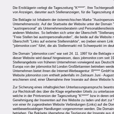
Die Erstklägerin verlegt die Tageszeitung "K*****". Ihre Tochtergesell
von Anzeigen, darunter auch Stellenanzeigen, für die Tageszeitung de
Die Beklagte ist Inhaberin der österreichischen Marke "Austroperso
Unternehmenssitz. Auf der Startseite der Website unter der Domain
"austropersonal" als Unternehmensberaterin und Personaldienstleiste
anderen Websites. So befinden sich unter der Überschrift "Stellenang
"Freie Stellen bei austropersonalkunden", die beide auf die Website
Überschrift "Links auf externe Stellenmärkte", wo (neben einem Lin
"jobmonitor.com" führt, die als Stellenmarkt mit Schwerpunkt im deu
Die Domain "jobmonitor.com" war seit 24. 11. 1997 für die Beklagte reg
dieser Website wird darauf hingewiesen, dass jobmonitor.com seit 1
Stellenangebote von früheren Unternehmen vorwiegend aus Deutschla
Europa von der jobmonitor.ltd London Großbritannien betrieben werde.
Unternehmen bietet ihnen die Internet-Werbeagentur: R***** GmbH tel:
Website jobmonitor.com enthielt jedenfalls im Zeitraum Juni - August 
erschienen sind; einer Übernahme ihrer Inserate auf diese Website 
Zur Sicherung eines inhaltsgleichen Unterlassungsanspruchs beant
zur Rechtskraft des über die Klage ergehenden Urteils zu unterlass
welche in der Printversion der Tageszeitung "K*****" bzw in deren on
Genehmigung der Inserenten auf ihre Website zu laden und dort zur
von einer ihr zugeordneten Website Verbindungen (Links) auf die Do
wettbewerbswidrigen Handlungen vorgenommen werden. Die Domain 
betrieben. Die Beklagte übernehme die Textierung der Inserate aus