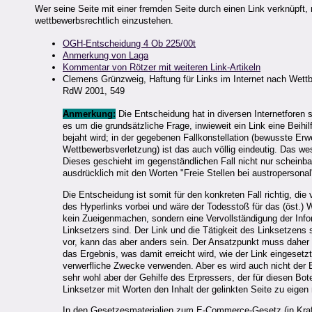
Wer seine Seite mit einer fremden Seite durch einen Link verknüpft,
wettbewerbsrechtlich einzustehen.
OGH-Entscheidung 4 Ob 225/00t
Anmerkung von Laga
Kommentar von Rötzer mit weiteren Link-Artikeln
Clemens Grünzweig, Haftung für Links im Internet nach Wett
RdW 2001, 549
Anmerkung:
Die Entscheidung hat in diversen Internetforen 
es um die grundsätzliche Frage, inwieweit ein Link eine Beihi
bejaht wird; in der gegebenen Fallkonstellation (bewusste E
Wettbewerbsverletzung) ist das auch völlig eindeutig. Das we
Dieses geschieht im gegenständlichen Fall nicht nur scheinba
ausdrücklich mit den Worten "Freie Stellen bei austropersonal
Die Entscheidung ist somit für den konkreten Fall richtig, di
des Hyperlinks vorbei und wäre der Todesstoß für das (öst.) 
kein Zueigenmachen, sondern eine Vervollständigung der Infor
Linksetzers sind. Der Link und die Tätigkeit des Linksetzens si
vor, kann das aber anders sein. Der Ansatzpunkt muss daher 
das Ergebnis, was damit erreicht wird, wie der Link eingesetz
verwerfliche Zwecke verwenden. Aber es wird auch nicht der Bri
sehr wohl aber der Gehilfe des Erpressers, der für diesen Bo
Linksetzer mit Worten den Inhalt der gelinkten Seite zu eigen
In den Gesetzesmaterialien zum E-Commerce-Gesetz (in Kraft