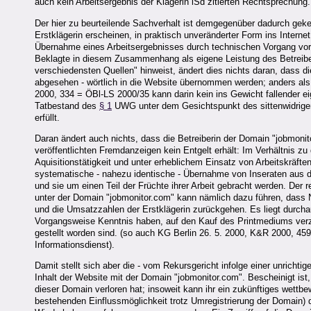
auch kein Arbeitsergebnis der Klägerin iSd zitierten Rechtsprechung.
Der hier zu beurteilende Sachverhalt ist demgegenüber dadurch geken
Erstklägerin erscheinen, in praktisch unveränderter Form ins Internet 
Übernahme eines Arbeitsergebnisses durch technischen Vorgang vor 
Beklagte in diesem Zusammenhang als eigene Leistung des Betreibe
verschiedensten Quellen" hinweist, ändert dies nichts daran, dass d
abgesehen - wörtlich in die Website übernommen werden; anders als
2000, 334 = ÖBl-LS 2000/35 kann darin kein ins Gewicht fallender 
Tatbestand des
§ 1
UWG unter dem Gesichtspunkt des sittenwidrigen
erfüllt.
Daran ändert auch nichts, dass die Betreiberin der Domain "jobmonito
veröffentlichten Fremdanzeigen kein Entgelt erhält: Im Verhältnis zu
Aquisitionstätigkeit und unter erheblichem Einsatz von Arbeitskräf
systematische - nahezu identische - Übernahme von Inseraten aus de
und sie um einen Teil der Früchte ihrer Arbeit gebracht werden. Der r
unter der Domain "jobmonitor.com" kann nämlich dazu führen, dass Nu
und die Umsatzzahlen der Erstklägerin zurückgehen. Es liegt durcha
Vorgangsweise Kenntnis haben, auf den Kauf des Printmediums verzic
gestellt worden sind. (so auch KG Berlin 26. 5. 2000, K&R 2000, 4
Informationsdienst).
Damit stellt sich aber die - vom Rekursgericht infolge einer unricht
Inhalt der Website mit der Domain "jobmonitor.com". Bescheinigt ist,
dieser Domain verloren hat; insoweit kann ihr ein zukünftiges wettb
bestehenden Einflussmöglichkeit trotz Umregistrierung der Domain)