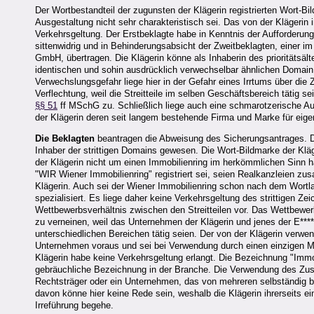
Der Wortbestandteil der zugunsten der Klägerin registrierten Wort-Bil
Ausgestaltung nicht sehr charakteristisch sei. Das von der Klägeri
Verkehrsgeltung. Der Erstbeklagte habe in Kenntnis der Aufforderung
sittenwidrig und in Behinderungsabsicht der Zweitbeklagten, einer i
GmbH, übertragen. Die Klägerin könne als Inhaberin des prioritätsä
identischen und sohin ausdrücklich verwechselbar ähnlichen Domai
Verwechslungsgefahr liege hier in der Gefahr eines Irrtums über di
Verflechtung, weil die Streitteile im selben Geschäftsbereich tätig 
§§ 51
ff MSchG zu. Schließlich liege auch eine schmarotzerische A
der Klägerin deren seit langem bestehende Firma und Marke für ei
Die Beklagten
beantragen die Abweisung des Sicherungsantrages. De
Inhaber der strittigen Domains gewesen. Die Wort-Bildmarke der Kläg
der Klägerin nicht um einen Immobilienring im herkömmlichen Sinn
"WIR Wiener Immobilienring" registriert sei, seien Realkanzleien 
Klägerin. Auch sei der Wiener Immobilienring schon nach dem Wortl
spezialisiert. Es liege daher keine Verkehrsgeltung des strittigen Z
Wettbewerbsverhältnis zwischen den Streitteilen vor. Das Wettbewe
zu verneinen, weil das Unternehmen der Klägerin und jenes der E****
unterschiedlichen Bereichen tätig seien. Der von der Klägerin verw
Unternehmen voraus und sei bei Verwendung durch einen einzigen Mak
Klägerin habe keine Verkehrsgeltung erlangt. Die Bezeichnung "Imm
gebräuchliche Bezeichnung in der Branche. Die Verwendung des Zus
Rechtsträger oder ein Unternehmen, das von mehreren selbständig 
davon könne hier keine Rede sein, weshalb die Klägerin ihrerseits
Irreführung begehe.