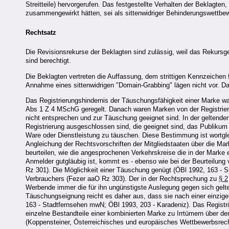
Streitteile) hervorgerufen. Das festgestellte Verhalten der Beklagten
zusammengewirkt hätten, sei als sittenwidriger Behinderungswettbe
Rechtsatz
Die Revisionsrekurse der Beklagten sind zulässig, weil das Rekursg
sind berechtigt.
Die Beklagten vertreten die Auffassung, dem strittigen Kennzeichen 
Annahme eines sittenwidrigen "Domain-Grabbing" lägen nicht vor. Da
Das Registrierungshindernis der Täuschungsfähigkeit einer Marke 
Abs 1 Z 4 MSchG geregelt. Danach waren Marken von der Registrier
nicht entsprechen und zur Täuschung geeignet sind. In der gelte
Registrierung ausgeschlossen sind, die geeignet sind, das Publikum 
Ware oder Dienstleistung zu täuschen. Diese Bestimmung ist wortglei
Angleichung der Rechtsvorschriften der Mitgliedstaaten über die Ma
beurteilen, wie die angesprochenen Verkehrskreise die in der Marke 
Anmelder gutgläubig ist, kommt es - ebenso wie bei der Beurteilun
Rz 301). Die Möglichkeit einer Täuschung genügt (ÖBl 1992, 163 - S
Verbrauchers (Fezer aaO Rz 303). Der in der Rechtsprechung zu
§ 2
Werbende immer die für ihn ungünstigste Auslegung gegen sich gelte
Täuschungseignung reicht es daher aus, dass sie nach einer einzig
163 - Stadtfernsehen mwN; ÖBl 1993, 203 - Karadeniz). Das Registri
einzelne Bestandteile einer kombinierten Marke zu Irrtümern über d
(Koppensteiner, Österreichisches und europäisches Wettbewerbsrech