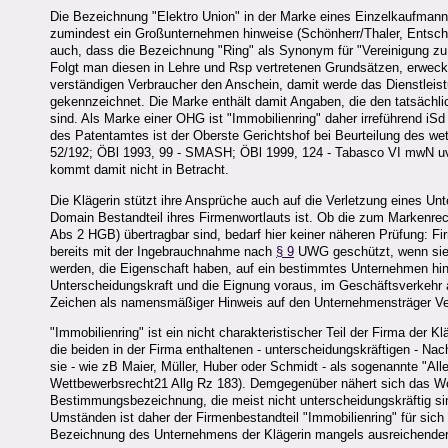
Die Bezeichnung "Elektro Union" in der Marke eines Einzelkaufmanns w
zumindest ein Großunternehmen hinweise (Schönherr/Thaler, Ents
auch, dass die Bezeichnung "Ring" als Synonym für "Vereinigung zu 
Folgt man diesen in Lehre und Rsp vertretenen Grundsätzen, erweck
verständigen Verbraucher den Anschein, damit werde das Dienstleis
gekennzeichnet. Die Marke enthält damit Angaben, die den tatsächl
sind. Als Marke einer OHG ist "Immobilienring" daher irreführend iS
des Patentamtes ist der Oberste Gerichtshof bei Beurteilung des we
52/192; ÖBl 1993, 99 - SMASH; ÖBl 1999, 124 - Tabasco VI mwN uva
kommt damit nicht in Betracht.
Die Klägerin stützt ihre Ansprüche auch auf die Verletzung eines U
Domain Bestandteil ihres Firmenwortlauts ist. Ob die zum Markenre
Abs 2 HGB) übertragbar sind, bedarf hier keiner näheren Prüfung: F
bereits mit der Ingebrauchnahme nach
§ 9
UWG geschützt, wenn sie 
werden, die Eigenschaft haben, auf ein bestimmtes Unternehmen hin
Unterscheidungskraft und die Eignung voraus, im Geschäftsverkehr 
Zeichen als namensmäßiger Hinweis auf den Unternehmensträger Ver
"Immobilienring" ist ein nicht charakteristischer Teil der Firma der K
die beiden in der Firma enthaltenen - unterscheidungskräftigen - N
sie - wie zB Maier, Müller, Huber oder Schmidt - als sogenannte "
Wettbewerbsrecht21 Allg Rz 183). Demgegenüber nähert sich das Wo
Bestimmungsbezeichnung, die meist nicht unterscheidungskräftig si
Umständen ist daher der Firmenbestandteil "Immobilienring" für sich
Bezeichnung des Unternehmens der Klägerin mangels ausreichender 