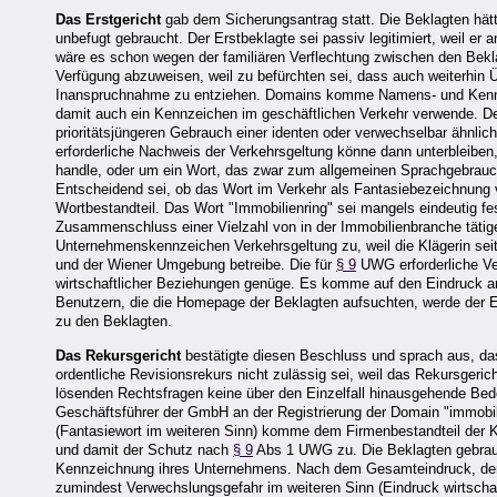
Das Erstgericht
gab dem Sicherungsantrag statt. Die Beklagten hätte
unbefugt gebraucht. Der Erstbeklagte sei passiv legitimiert, weil er 
wäre es schon wegen der familiären Verflechtung zwischen den Beklag
Verfügung abzuweisen, weil zu befürchten sei, dass auch weiterhin Ü
Inanspruchnahme zu entziehen. Domains komme Namens- und Kennze
damit auch ein Kennzeichen im geschäftlichen Verkehr verwende. De
prioritätsjüngeren Gebrauch einer identen oder verwechselbar ähnl
erforderliche Nachweis der Verkehrsgeltung könne dann unterbleiben
handle, oder um ein Wort, das zwar zum allgemeinen Sprachgebrauc
Entscheidend sei, ob das Wort im Verkehr als Fantasiebezeichnung v
Wortbestandteil. Das Wort "Immobilienring" sei mangels eindeutig f
Zusammenschluss einer Vielzahl von in der Immobilienbranche täti
Unternehmenskennzeichen Verkehrsgeltung zu, weil die Klägerin sei
und der Wiener Umgebung betreibe. Die für
§ 9
UWG erforderliche Ver
wirtschaftlicher Beziehungen genüge. Es komme auf den Eindruck an,
Benutzern, die die Homepage der Beklagten aufsuchten, werde der Ein
zu den Beklagten.
Das Rekursgericht
bestätigte diesen Beschluss und sprach aus, d
ordentliche Revisionsrekurs nicht zulässig sei, weil das Rekursgeri
lösenden Rechtsfragen keine über den Einzelfall hinausgehende Bed
Geschäftsführer der GmbH an der Registrierung der Domain "immobilie
(Fantasiewort im weiteren Sinn) komme dem Firmenbestandteil der K
und damit der Schutz nach
§ 9
Abs 1 UWG zu. Die Beklagten gebrauc
Kennzeichnung ihres Unternehmens. Nach dem Gesamteindruck, der b
zumindest Verwechslungsgefahr im weiteren Sinn (Eindruck wirtscha