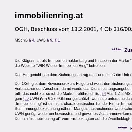
immobilienring.at
OGH, Beschluss vom 13.2.2001, 4 Ob 316/00
MSchG
§ 4
, UWG
§ 9
,
§ 1
***** Z
Die Klägerin ist als Immobilienmakler tätig und Inhaberin der Marke 
die Website "WIR Wiener Immobilien Ring" betreiben.
Das Erstgericht gab dem Sicherungsantrag statt und erließ die Unte
Der OGH gibt dem Revisionsrekurs Folge und weist den Sicherungsan
Verbraucher den Anschein, damit werde das Dienstleistungsangebot 
trifft das nicht zu, so ist die Marke irreführend iSd
§ 4
Abs 1 Z 8 MSch
gem
§ 9
UWG iVm § 37 HGB nur geschützt, wenn sie unterscheidungs
„Immobilienring“ ist ein nicht charakteristischer Teil der Firma „Im
Bestimmungsbezeichnung nähert. Mangels ausreichender Unterscheidu
UWG genügt weder ein bewusstes und gewolltes Zusammenwirken der
Domain "immobilienring.at" vom Erstbeklagten auf die Zweitbeklagte
*****