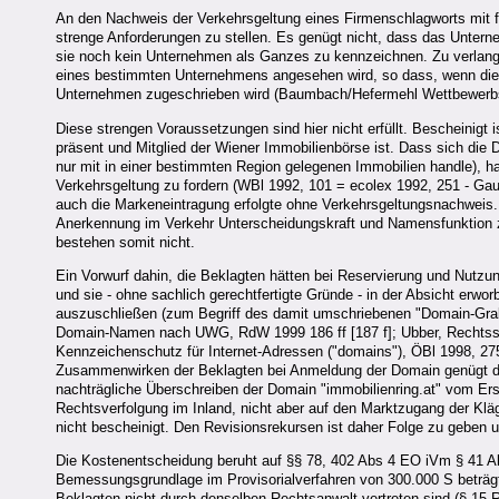
An den Nachweis der Verkehrsgeltung eines Firmenschlagworts mit f
strenge Anforderungen zu stellen. Es genügt nicht, dass das Untern
sie noch kein Unternehmen als Ganzes zu kennzeichnen. Zu verlange
eines bestimmten Unternehmens angesehen wird, so dass, wenn die
Unternehmen zugeschrieben wird (Baumbach/Hefermehl Wettbewerbs
Diese strengen Voraussetzungen sind hier nicht erfüllt. Bescheinigt
präsent und Mitglied der Wiener Immobilienbörse ist. Dass sich die 
nur mit in einer bestimmten Region gelegenen Immobilien handle), ha
Verkehrsgeltung zu fordern (WBl 1992, 101 = ecolex 1992, 251 - Ga
auch die Markeneintragung erfolgte ohne Verkehrsgeltungsnachweis. 
Anerkennung im Verkehr Unterscheidungskraft und Namensfunktion z
bestehen somit nicht.
Ein Vorwurf dahin, die Beklagten hätten bei Reservierung und Nutzun
und sie - ohne sachlich gerechtfertigte Gründe - in der Absicht erw
auszuschließen (zum Begriff des damit umschriebenen "Domain-Gra
Domain-Namen nach UWG, RdW 1999 186 ff [187 f]; Ubber, Rechtssch
Kennzeichenschutz für Internet-Adressen ("domains"), ÖBl 1998, 27
Zusammenwirken der Beklagten bei Anmeldung der Domain genügt daf
nachträgliche Überschreiben der Domain "immobilienring.at" vom Ers
Rechtsverfolgung im Inland, nicht aber auf den Marktzugang der Kläg
nicht bescheinigt. Den Revisionsrekursen ist daher Folge zu geben 
Die Kostenentscheidung beruht auf §§ 78, 402 Abs 4 EO iVm § 41 Ab
Bemessungsgrundlage im Provisorialverfahren von 300.000 S beträgt 
Beklagten nicht durch denselben Rechtsanwalt vertreten sind (§ 15 