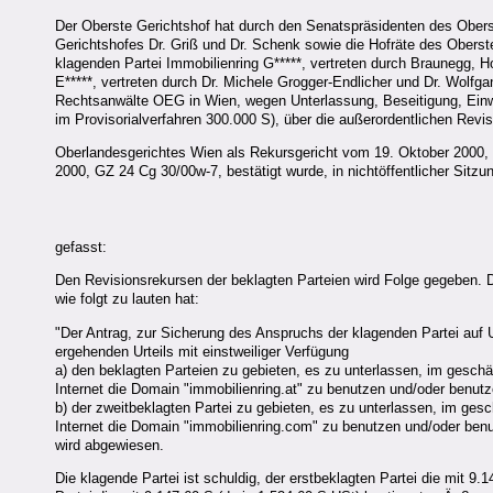
Der Oberste Gerichtshof hat durch den Senatspräsidenten des Obers
Gerichtshofes Dr. Griß und Dr. Schenk sowie die Hofräte des Oberste
klagenden Partei Immobilienring G*****, vertreten durch Braunegg, 
E*****, vertreten durch Dr. Michele Grogger-Endlicher und Dr. Wolfgan
Rechtsanwälte OEG in Wien, wegen Unterlassung, Beseitigung, Einwi
im Provisorialverfahren 300.000 S), über die außerordentlichen Rev
Oberlandesgerichtes Wien als Rekursgericht vom 19. Oktober 2000,
2000, GZ 24 Cg 30/00w-7, bestätigt wurde, in nichtöffentlicher Sitzu
gefasst:
Den Revisionsrekursen der beklagten Parteien wird Folge gegeben. 
wie folgt zu lauten hat:
"Der Antrag, zur Sicherung des Anspruchs der klagenden Partei auf
ergehenden Urteils mit einstweiliger Verfügung
a) den beklagten Parteien zu gebieten, es zu unterlassen, im gesch
Internet die Domain "immobilienring.at" zu benutzen und/oder benut
b) der zweitbeklagten Partei zu gebieten, es zu unterlassen, im ge
Internet die Domain "immobilienring.com" zu benutzen und/oder ben
wird abgewiesen.
Die klagende Partei ist schuldig, der erstbeklagten Partei die mit 