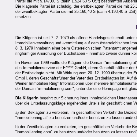
Partei die mit 9.147,60 S (darin 1.524,60 S USt) bestimmten Äußeru
Die klagende Partei ist schuldig, der erstbeklagten Partei die mit 
der zweitbeklagten Partei die mit 25.160,40 S (darin 4.193,40 S US
ersetzen.
Die Klägerin ist seit 7. 2. 1979 als offene Handelsgesellschaft unter
Immobilienverwaltung und -vermittlung auf dem österreichischen Imm
8. 3. 1979 Inhaberin einer beim Österreichischen Patentamt angemeld
ringförmiger Anordnung der Buchstaben - innerhalb zweier dünner konz
Im November 1999 wollte die Klägerin die Domain "immobilienring.at" 
des Immobilienservice der E***** GmbH, deren Geschäftsführer der Er
der Erstbeklagte nicht. Mit Wirkung vom 20. 12. 1999 übertrug der E
GmbH, deren Geschäftsführer der Vater des Erstbeklagten ist. Auf
Wiener Immobilien Ring" Informationen über mehrere Immobilienunt
der Domain "immobilienring.com", unter der eine Homepage mit gleich
Die Klägerin
begehrt zur Sicherung ihres inhaltsgleichen Unterlass
über die Unterlassungsklage ergehenden Urteils im geschäftlichen V
a) den Beklagten zu verbieten, im geschäftlichen Verkehr die Bezei
"immobilienring.at" zu benutzen und/oder benutzen zu lassen und/od
b) der Zweitbeklagten zu verbieten, im geschäftlichen Verkehr die 
"immobilienring.com" zu benutzen und/oder benutzen zu lassen und/