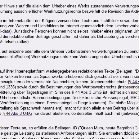
nter Hinweis auf die allein dem Urheber eines Werks zustehenden Verwertungsr
äumung ausschließlicher Werknutzungsrechte bezweifelt die Revision die Aktiv
m Internetauftritt der Klägerin verwendeten Texte und Lichtbilder sowie den I
tzung von Werken und Lichtbildern im Internet grundsätzlich dem Urheber vor
-data
). Juristische Personen können nicht selbst Inhaber eines originären U
 die redaktionellen Beiträge geschaffen, ist daher als Behauptung zu versteh
ttelschulatlas).
 auf einzelne oder alle dem Urheber vorbehaltenen Verwertungsarten zu benu
ausschließlichen) Werknutzungsrechts kann Verletzungen des Urheberrechts i
f ihrer Internetplattform wiedergegebenen redaktionellen Texte (Beilagen ./D 
r Kritiken können als Sprachwerke urheberrechtlich geschützt sein, wenn sie
esneuigkeiten oder vermischte Nachrichten, keinen Urheberrechtsschutz (
§ 44 
und 1336) sowie durch die Bestimmungen des Wettbewerbsrechts (insbesond
Mitteilung über Tagesfragen im Sinn des
§ 44 Abs 3 UrhG
ist, richtet sich na
, Urheberrechtliche Rahmenbedingungen für elektronische Pressespiegel, MR 20
Veröffentlichung in einem Pressespiegel in Frage kommen). Die bloße Möglich
rteilung als Sprachwerk heranzieht), macht für sich allein einen Beitrag übe
es
§ 44 Abs 3 UrhG
nur darauf abstellen, ob derselbe Inhalt auch mit (teilwei
en Texte an, so erfüllen die Beilagen ./D ("Queen Mum, heute Begräbnis"), B
le geistige Leistung zu stellenden Anforderungen nicht. Sie enthalten (bloß)
mmentaren, Analysen, Reportagen oder Kritiken im Allgemeinen der Fall ist, 