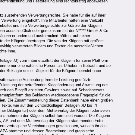
röffentlichung und Feststellung sind rechtskräftig abgewiesen
z zustehenden Verwertungsrechte. Sie habe für die auf ihrer
Verwertung eingeholt". Ihre Mitarbeiter hätten eine Vielzahl
earbeitet und ihre Verwertungsrechte zur Gänze der Klägerin
lägerin ausschließlich oder gemeinsam mit der N***** GmbH & Co
ägerin erfunden und ausformuliert hätten, auf seiner
hte der Klägerin übertragen. Die von der Klägerin mit großem
widrig verwerteten Bildern und Texten die ausschließlichen
chte inne.
ilage ./J) vom Internetauftritt der Klägerin für seine Plattform
me nur eine natürliche Person als Urheber in Betracht und sei
er Beklagte seine Tätigkeit für die Klägerin beendet habe.
sittenwidrige Ausbeutung fremder Leistung gestützte
Zulassung der betreffenden Klageänderung und Abweisung des
h den Eingriff erzielten Gewinns sowie auf Schadenersatz
ternetplattform des Beklagten wiedergegebene Fragespiel für die
 seien. Die Zusammenstellung dieser Datenbank habe einen großen
xte, wie auf den Lichtbildkollagen Beilagen ./D bis ./I
ner Bildagentur) oder dem Mutterverlag der Klägerin oder seien
stnehmern der Klägerin selbst formuliert worden. Die Klägerin
APA, AP und dem Mutterverlag der Klägerin stammenden Fotos
eitern vertragliche Vereinbarungen geschlossen, wonach ihr das
er APA stamme und dessen Bearbeitung und graphische