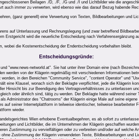
ngeschlossenen Beilagen ./D, ./F, ./G und ./I und Lichtbilder wie die anges
che Art auch immer zu verwerten, wird ebenso wie das darauf Bezug habende 
ehren, (ganz generell) eine Verwertung von Texten, Bildbearbeitungen und Lic
ns auf Unterlassung und Rechnungslegung (und zwar betreffend Bildbearbeitun
em Erstgericht wird die neuerliche Entscheidung nach Verfahrensergänzung a
n, wobei die Kostenentscheidung der Endentscheidung vorbehalten bleibt.
Entscheidungsgründe:
" und "www.news-networld.at". Sie hat unter ihrer Domain eine (nach Bezeich
en werden von der Klägerin regelmäßig mit verschiedenen Informationen betre
gt worden, in den Bereichen "Community Service", "content Operator" und "Use
ält eine Klausel, wonach sich der Beklagte verpflichtet, jede die Klägerin k
ller Hinsicht bis zur Beendigung des Vertragsverhältnisses zu unterlassen u
 gleich oder ähnlich sind, tätig zu werden. Der Beklagte hatte während seiner Tä
als Administrator des "Chatrooms" der Klägerin einige Male auf seine eigene
 es auf seiner Internetplattform in teilweise identischer, teilweise bearbeite
attform wieder.
delsgerichtes Wien erhobene Eventualbegehren, es ab sofort zu unterlassen,
arbeitungen und Lichtbilder, die im Unternehmen der Klägerin geschaffen wurden
eren Zustimmung zu vervielfältigen oder zu verbreiten und/oder auf welche A
 ohne Zustimmung der Klägerin verwendeten Texte, Bildbearbeitungen und Lich