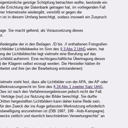
igentümliche geistige Schöpfung betrachten wollte, bestünde ein
r die Errichtung der Datenbank getragen hat, im vorliegenden Fall
r Internetseite wiedergibt, verstößt er gegen die
 ist in diesem Umfang berechtigt, sodass insoweit ein Zuspruch
Frage. Sie macht geltend, als Voraussetzung dieses
st.
iedergabe der in den Beilagen ./D bis ./I enthaltenen Fotografien
chtbilder Lichtbildwerke im Sinn des
§ 3 Abs 2 UrhG
wären, hat
ung der Lichtbildrechte legt vielmehr eine Berufung auf das
chtbild aufnimmt. Eine rechtsgeschäftliche Übertragung dieses
er Klägerin selbst erzeugt worden. Die Hersteller hätten ihr
rbeitet und ihre (an der Bearbeitung entstandenen)
elmehr steht fest, dass alle Lichtbilder von der APA, der AP oder
n Werknutzungsrecht im Sinn des
§ 24 Abs 1 zweiter Satz UrhG
,
es ist nach den Verfahrensergebnissen jedoch nicht der Fall.
erträge (nur) zur Nutzung der Bilder berechtigt. Sie durfte
ritten hergestellten Lichtbildern kann daher keine Rede sein,
 für den Zweck der ins Auge gefassten Werknutzung erforderlich
ngsbewilligung anzunehmen ist (ÖBl 1997, 199 - Aids-Kampagne).
 Zwecke zeitlich und räumlich beschränkten Verwertungrechte" an