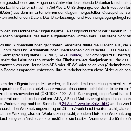
rin geschaffene, aus Fragen und Antworten bestehende Datenbank nicht als e
atenbankhersteller ist nach § 76d Abs 1 UrhG derjenige, der die Investition fü
(Daten) aus dem im Unternehmen der Klägerin hergestellten Quizspiel auf seine
Texten bestehenden Daten. Das Unterlassungs- und Rechnungslegungsbegehren
tbilder und Lichtbearbeitungen bejahte Leistungsschutzrecht der Klägerin in 
lägerin hergestellt, das heißt aufgenommen worden sein. Dies stehe nicht fe
n und Bildbearbeitungen gerichteten Begehrens führte die Klägerin aus, die W
n Lichtbildern und Bildbearbeitungen übertragenen Schutzrechte. Dass diese Li
er Rechtsprechung siehe ÖBl 2003, 39 -
Eurobike
). Ihr Vorbringen zur Übertrag
teht das Leistungsschutzrecht des Filmherstellers demjenigen zu, der das Li
r stammten von den Herstellern APA oder NEWS oder seien von (Arbeitnehmern) d
n Bearbeitungsrecht umfassten. Ihre Mitarbeiter hätten diese Bilder auch bea
 der Klägerin hergestellt wurden, trifft nach den Feststellungen nicht zu. Vi
ruch der Klägerin setzt daher voraus, dass diese Lichtbildhersteller ihr ei
rechte anzuwenden ist (ÖBl 1997, 199 - Aids-Kampagne), eingeräumt hätte. Di
er mit den Lichtbildherstellern (APA, AP und Mutterverlag) abgeschlossenen V
inem Werknutzungsrecht im Sinn des
§ 24 Abs 1 zweiter Satz UrhG
an den von D
urch den Werknutzungsvertrag erhält, im Zweifel nicht weiter reicht, als es
ießlicher Wirkung, also ein Werknutzungsrecht, sondern bloß eine Werknutzu
adurch eingeschränkt, dass sie ausführte, sie besitze "zumindest die für ihre