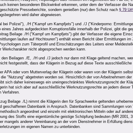
uch keinen besonderen Blickwinkel erkennen, unter dem der Verfasser die Nachr
ich geschützte Presseberichte, sondern genießen (nur) den Schutz nach
§ 79 Ur
gsbegehren wird daher abgewiesen.
ei Polizei"), ./H ("Kampf um Kampfjets") und ./J ("Kinderporno: Ermittlungen
b eines Jahres aufgedeckten Korruptionsfälle innerhalb der Polizei, gibt die 
g Beilage ./H ("Kampf um Kampfjets") gibt der Verfasser die eigene Einschä
mittlungen laufen auf Hochtouren") enthält einen Bericht über Ermittlungen 
ychologen zum Täterprofil und Einschätzungen des Leiters einer Meldestelle 
er Werkcharakter nicht abgesprochen werden kann.
ut den Beilagen ./E, ./H und ./J jedoch nur dann mit Klage geltend machen, w
nicht festgestellt, dass der Klägerin in Bezug auf diese Texte ausschließli
 APA oder vom Mutterverlag der Klägerin oder waren von der Klägerin selbst er
die "Nutzung" abgetreten worden sei. Hinsichtlich der von Arbeitnehmern der 
gibt sich daher keineswegs ein uneingeschränktes Werknutzungsrecht der Klä
ägerin hat sich aber auf ausschließliche Werknutzungsrechte an jedem dieser 
n Verfahren.
szug Beilage ./L) nimmt die Klägerin den für Sprachwerke geltenden urheber
wand geschaffenen Datenbank in Anspruch. Datenbanken sind Sammlungen von
 methodisch angeordnet und einzeln mit elektronischen Mitteln oder auf ande
dnung des Stoffs eine eigentümliche geistige Schöpfung bedeuten (MR 2001, 3
r mangels anderer Vereinbarung an der vom Dienstnehmer in Erfüllung diens
erletzungen im eigenen Namen zu unterbinden.