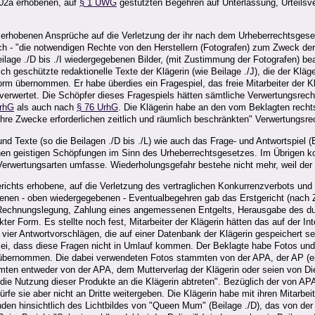
/02a erhobenen, auf
§ 1 UWG
gestützten Begehren auf Unterlassung, Urteilsve
 erhobenen Ansprüche auf die Verletzung der ihr nach dem Urheberrechtsgeset
ich - "die notwendigen Rechte von den Herstellern (Fotografen) zum Zweck der 
 Beilage ./D bis ./I wiedergegebenen Bilder, (mit Zustimmung der Fotografen) b
ich geschützte redaktionelle Texte der Klägerin (wie Beilage ./J), die der K
rm übernommen. Er habe überdies ein Fragespiel, das freie Mitarbeiter der Kl
orm verwertet. Die Schöpfer dieses Fragespiels hätten sämtliche Verwertungsrec
UrhG
als auch nach
§ 76 UrhG
. Die Klägerin habe an den vom Beklagten rechts
 ihre Zwecke erforderlichen zeitlich und räumlich beschränkten" Verwertungsre
nd Texte (so die Beilagen ./D bis ./L) wie auch das Frage- und Antwortspiel (Be
n geistigen Schöpfungen im Sinn des Urheberrechtsgesetzes. Im Übrigen kom
erwertungsarten umfasse. Wiederholungsgefahr bestehe nicht mehr, weil der d
ichts erhobene, auf die Verletzung des vertraglichen Konkurrenzverbots und 
nen - oben wiedergegebenen - Eventualbegehren gab das Erstgericht (nach 
echnungslegung, Zahlung eines angemessenen Entgelts, Herausgabe des durc
er Form. Es stellte noch fest, Mitarbeiter der Klägerin hätten das auf der In
e vier Antwortvorschlägen, die auf einer Datenbank der Klägerin gespeichert
sei, dass diese Fragen nicht in Umlauf kommen. Der Beklagte habe Fotos und Te
orm übernommen. Die dabei verwendeten Fotos stammten von der APA, der AP (ei
ten entweder von der APA, dem Mutterverlag der Klägerin oder seien von Dien
 die Nutzung dieser Produkte an die Klägerin abtreten". Bezüglich der von 
ürfe sie aber nicht an Dritte weitergeben. Die Klägerin habe mit ihren Mitarb
nden hinsichtlich des Lichtbildes von "Queen Mum" (Beilage ./D), das von d