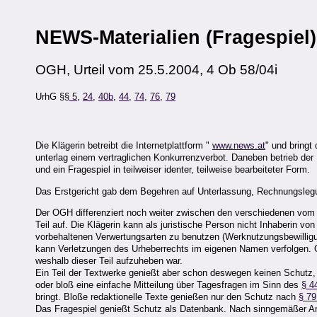
NEWS-Materialien (Fragespiel)
OGH, Urteil vom 25.5.2004, 4 Ob 58/04i
UrhG §§
5
,
24
,
40b
,
44
,
74
,
76
,
79
Die Klägerin betreibt die Internetplattform "
www.news.at
" und bringt 
unterlag einem vertraglichen Konkurrenzverbot. Daneben betrieb der 
und ein Fragespiel in teilweiser identer, teilweise bearbeiteter Form.
Das Erstgericht gab dem Begehren auf Unterlassung, Rechnungslegun
Der OGH differenziert noch weiter zwischen den verschiedenen vom B
Teil auf. Die Klägerin kann als juristische Person nicht Inhaberin vo
vorbehaltenen Verwertungsarten zu benutzen (Werknutzungsbewilligu
kann Verletzungen des Urheberrechts im eigenen Namen verfolgen. O
weshalb dieser Teil aufzuheben war.
Ein Teil der Textwerke genießt aber schon deswegen keinen Schutz, w
oder bloß eine einfache Mitteilung über Tagesfragen im Sinn des
§ 4
bringt. Bloße redaktionelle Texte genießen nur den Schutz nach
§ 7
Das Fragespiel genießt Schutz als Datenbank. Nach sinngemäßer A