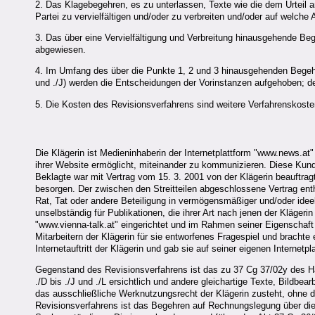
2. Das Klagebegehren, es zu unterlassen, Texte wie die dem Urteil a
Partei zu vervielfältigen und/oder zu verbreiten und/oder auf wel
3. Das über eine Vervielfältigung und Verbreitung hinausgehende Beg
abgewiesen.
4. Im Umfang des über die Punkte 1, 2 und 3 hinausgehenden Begehre
und ./J) werden die Entscheidungen der Vorinstanzen aufgehoben; d
5. Die Kosten des Revisionsverfahrens sind weitere Verfahrenskoste
Die Klägerin ist Medieninhaberin der Internetplattform "www.news.at
ihrer Website ermöglicht, miteinander zu kommunizieren. Diese Kund
Beklagte war mit Vertrag vom 15. 3. 2001 von der Klägerin beauftra
besorgen. Der zwischen den Streitteilen abgeschlossene Vertrag enth
Rat, Tat oder andere Beteiligung in vermögensmäßiger und/oder idee
unselbständig für Publikationen, die ihrer Art nach jenen der Klägerin
"www.vienna-talk.at" eingerichtet und im Rahmen seiner Eigenschaft 
Mitarbeitern der Klägerin für sie entworfenes Fragespiel und brachte
Internetauftritt der Klägerin und gab sie auf seiner eigenen Internetpl
Gegenstand des Revisionsverfahrens ist das zu 37 Cg 37/02y des Han
./D bis ./J und ./L ersichtlich und andere gleichartige Texte, Bildbe
das ausschließliche Werknutzungsrecht der Klägerin zusteht, ohne d
Revisionsverfahrens ist das Begehren auf Rechnungslegung über die