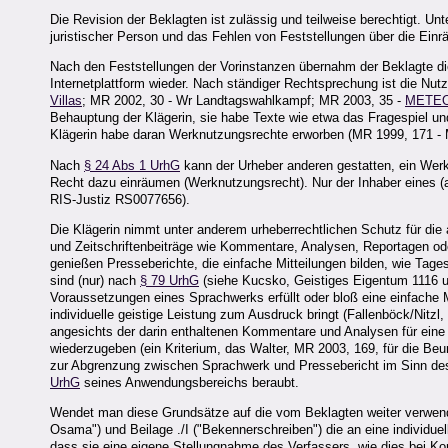
Die Revision der Beklagten ist zulässig und teilweise berechtigt. U
juristischer Person und das Fehlen von Feststellungen über die Einr
Nach den Feststellungen der Vorinstanzen übernahm der Beklagte die i
Internetplattform wieder. Nach ständiger Rechtsprechung ist die Nu
Villas
; MR 2002, 30 - Wr Landtagswahlkampf; MR 2003, 35 -
METEO
Behauptung der Klägerin, sie habe Texte wie etwa das Fragespiel und
Klägerin habe daran Werknutzungsrechte erworben (MR 1999, 171 - Mi
Nach
§ 24 Abs 1 UrhG
kann der Urheber anderen gestatten, ein Werk
Recht dazu einräumen (Werknutzungsrecht). Nur der Inhaber eines (
RIS-Justiz RS0077656).
Die Klägerin nimmt unter anderem urheberrechtlichen Schutz für die au
und Zeitschriftenbeiträge wie Kommentare, Analysen, Reportagen ode
genießen Presseberichte, die einfache Mitteilungen bilden, wie Tag
sind (nur) nach
§ 79 UrhG
(siehe Kucsko, Geistiges Eigentum 1116 
Voraussetzungen eines Sprachwerks erfüllt oder bloß eine einfache 
individuelle geistige Leistung zum Ausdruck bringt (Fallenböck/Nitzl
angesichts der darin enthaltenen Kommentare und Analysen für eine 
wiederzugeben (ein Kriterium, das Walter, MR 2003, 169, für die Beu
zur Abgrenzung zwischen Sprachwerk und Pressebericht im Sinn d
UrhG
seines Anwendungsbereichs beraubt.
Wendet man diese Grundsätze auf die vom Beklagten weiter verwendet
Osama") und Beilage ./I ("Bekennerschreiben") die an eine individuel
dass sie eine eigene Stellungnahme des Verfassers, wie dies bei Ko