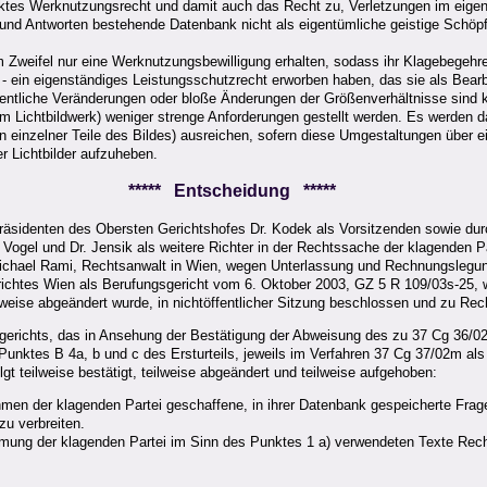
nktes Werknutzungsrecht und damit auch das Recht zu, Verletzungen im eige
und Antworten bestehende Datenbank nicht als eigentümliche geistige Schöpf
im Zweifel nur eine Werknutzungsbewilligung erhalten, sodass ihr Klagebegehren
 - ein eigenständiges Leistungsschutzrecht erworben haben, das sie als Bear
sentliche Veränderungen oder bloße Änderungen der Größenverhältnisse sind 
m Lichtbildwerk) weniger strenge Anforderungen gestellt werden. Es werden da
einzelner Teile des Bildes) ausreichen, sofern diese Umgestaltungen über ein
er Lichtbilder aufzuheben.
***** Entscheidung *****
räsidenten des Obersten Gerichtshofes Dr. Kodek als Vorsitzenden sowie durc
Vogel und Dr. Jensik als weitere Richter in der Rechtssache der klagenden Par
 Michael Rami, Rechtsanwalt in Wien, wegen Unterlassung und Rechnungslegun
erichtes Wien als Berufungsgericht vom 6. Oktober 2003, GZ 5 R 109/03s-25,
lweise abgeändert wurde, in nichtöffentlicher Sitzung beschlossen und zu Rec
gsgerichts, das in Ansehung der Bestätigung der Abweisung des zu 37 Cg 36/
ktes B 4a, b und c des Ersturteils, jeweils im Verfahren 37 Cg 37/02m als 
 teilweise bestätigt, teilweise abgeändert und teilweise aufgehoben:
ehmen der klagenden Partei geschaffene, in ihrer Datenbank gespeicherte Frage
zu verbreiten.
immung der klagenden Partei im Sinn des Punktes 1 a) verwendeten Texte Rech