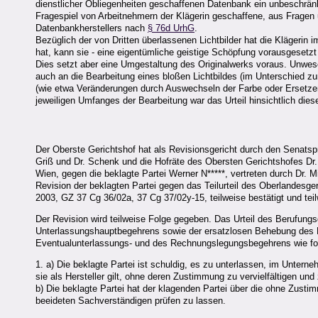
dienstlicher Obliegenheiten geschaffenen Datenbank ein unbeschrä
Fragespiel von Arbeitnehmern der Klägerin geschaffene, aus Fragen 
Datenbankherstellers nach
§ 76d UrhG
.
Bezüglich der von Dritten überlassenen Lichtbilder hat die Klägerin 
hat, kann sie - eine eigentümliche geistige Schöpfung vorausgesetzt
Dies setzt aber eine Umgestaltung des Originalwerks voraus. Unwe
auch an die Bearbeitung eines bloßen Lichtbildes (im Unterschied zu
(wie etwa Veränderungen durch Auswechseln der Farbe oder Ersetzen 
jeweiligen Umfanges der Bearbeitung war das Urteil hinsichtlich dies
Der Oberste Gerichtshof hat als Revisionsgericht durch den Senatsp
Griß und Dr. Schenk und die Hofräte des Obersten Gerichtshofes Dr. 
Wien, gegen die beklagte Partei Werner N*****, vertreten durch Dr.
Revision der beklagten Partei gegen das Teilurteil des Oberlandesg
2003, GZ 37 Cg 36/02a, 37 Cg 37/02y-15, teilweise bestätigt und tei
Der Revision wird teilweise Folge gegeben. Das Urteil des Berufun
Unterlassungshauptbegehrens sowie der ersatzlosen Behebung des Pun
Eventualunterlassungs- und des Rechnungslegungsbegehrens wie folgt
1. a) Die beklagte Partei ist schuldig, es zu unterlassen, im Untern
sie als Hersteller gilt, ohne deren Zustimmung zu vervielfältigen und 
b) Die beklagte Partei hat der klagenden Partei über die ohne Zust
beeideten Sachverständigen prüfen zu lassen.