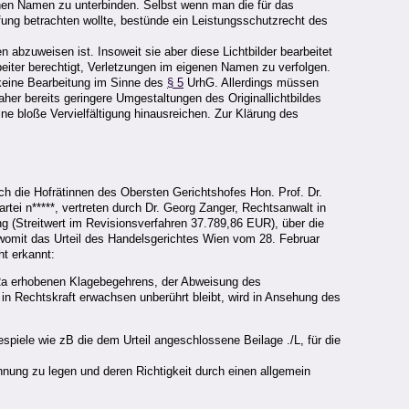
nen Namen zu unterbinden. Selbst wenn man die für das
ung betrachten wollte, bestünde ein Leistungsschutzrecht des
 abzuweisen ist. Insoweit sie aber diese Lichtbilder bearbeitet
beiter berechtigt, Verletzungen im eigenen Namen zu verfolgen.
keine Bearbeitung im Sinne des
§ 5
UrhG. Allerdings müssen
her bereits geringere Umgestaltungen des Originallichtbildes
e bloße Vervielfältigung hinausreichen. Zur Klärung des
h die Hofrätinnen des Obersten Gerichtshofes Hon. Prof. Dr.
tei n*****, vertreten durch Dr. Georg Zanger, Rechtsanwalt in
g (Streitwert im Revisionsverfahren 37.789,86 EUR), über die
 womit das Urteil des Handelsgerichtes Wien vom 28. Februar
ht erkannt:
02a erhobenen Klagebegehrens, der Abweisung des
in Rechtskraft erwachsen unberührt bleibt, wird in Ansehung des
spiele wie zB die dem Urteil angeschlossene Beilage ./L, für die
nung zu legen und deren Richtigkeit durch einen allgemein