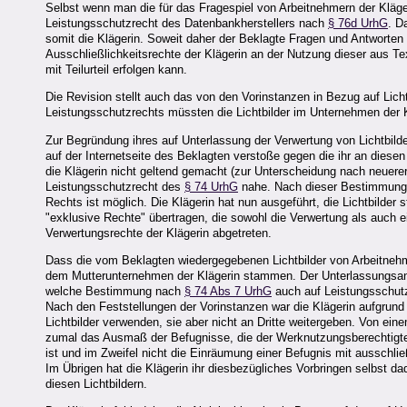
Selbst wenn man die für das Fragespiel von Arbeitnehmern der Kläge
Leistungsschutzrecht des Datenbankherstellers nach
§ 76d UrhG
. D
somit die Klägerin. Soweit daher der Beklagte Fragen und Antworten 
Ausschließlichkeitsrechte der Klägerin an der Nutzung dieser aus 
mit Teilurteil erfolgen kann.
Die Revision stellt auch das von den Vorinstanzen in Bezug auf Lich
Leistungsschutzrechts müssten die Lichtbilder im Unternehmen der K
Zur Begründung ihres auf Unterlassung der Verwertung von Lichtbilder
auf der Internetseite des Beklagten verstoße gegen die ihr an diese
die Klägerin nicht geltend gemacht (zur Unterscheidung nach neuer
Leistungsschutzrecht des
§ 74 UrhG
nahe. Nach dieser Bestimmung s
Rechts ist möglich. Die Klägerin hat nun ausgeführt, die Lichtbilde
"exklusive Rechte" übertragen, die sowohl die Verwertung als auch ei
Verwertungsrechte der Klägerin abgetreten.
Dass die vom Beklagten wiedergegebenen Lichtbilder von Arbeitnehmern
dem Mutterunternehmen der Klägerin stammen. Der Unterlassungsansp
welche Bestimmung nach
§ 74 Abs 7 UrhG
auch auf Leistungsschutz
Nach den Feststellungen der Vorinstanzen war die Klägerin aufgrund d
Lichtbilder verwenden, sie aber nicht an Dritte weitergeben. Von e
zumal das Ausmaß der Befugnisse, die der Werknutzungsberechtigte d
ist und im Zweifel nicht die Einräumung einer Befugnis mit ausschl
Im Übrigen hat die Klägerin ihr diesbezügliches Vorbringen selbst d
diesen Lichtbildern.