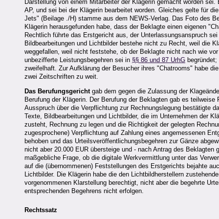
Darstellung von einem Mitarbeiter der Klägerin gemacht worden sei. 
AP, und sei bei der Klägerin bearbeitet worden. Gleiches gelte für 
Jets" (Beilage ./H) stamme aus dem NEWS-Verlag. Das Foto des Beit
Klägerin herausgefunden habe, dass der Beklagte einen eigenen "Cha
Rechtlich führte das Erstgericht aus, der Unterlassungsanspruch se
Bildbearbeitungen und Lichtbilder bestehe nicht zu Recht, weil die K
weggefallen, weil nicht feststehe, ob der Beklagte nicht nach wie v
unbezifferte Leistungsbegehren sei in
§§ 86 und 87 UrhG
begründet; 
zweifelhaft. Zur Aufklärung der Besucher ihres "Chatrooms" habe die K
zwei Zeitschriften zu weit.
Das Berufungsgericht
gab dem gegen die Zulassung der Klageänder
Berufung der Klägerin. Der Berufung der Beklagten gab es teilweise
Ausspruch über die Verpflichtung zur Rechnungslegung bestätigte d
Texte, Bildbearbeitungen und Lichtbilder, die im Unternehmen der Kl
zusteht, Rechnung zu legen und die Richtigkeit der gelegten Rechnu
zugesprochene) Verpflichtung auf Zahlung eines angemessenen Entg
behoben und das Urteilsveröffentlichungsbegehren zur Gänze abgew
nicht aber 20.000 EUR übersteige und - nach Antrag des Beklagten g
maßgebliche Frage, ob die digitale Werkvermittlung unter das Verwert
auf die (übernommenen) Feststellungen des Erstgerichts bejahte auc
Lichtbilder. Die Klägerin habe die den Lichtbildherstellern zustehe
vorgenommenen Klarstellung berechtigt, nicht aber die begehrte Urte
entsprechenden Begehrens nicht erfolgen.
Rechtssatz