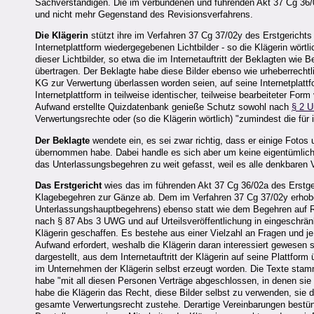
Sachverständigen. Die im verbundenen und führenden Akt 37 Cg 36
und nicht mehr Gegenstand des Revisionsverfahrens.
Die Klägerin
stützt ihre im Verfahren 37 Cg 37/02y des Erstgerichts
Internetplattform wiedergegebenen Lichtbilder - so die Klägerin wörtl
dieser Lichtbilder, so etwa die im Internetauftritt der Beklagten wie
übertragen. Der Beklagte habe diese Bilder ebenso wie urheberrechtl
KG zur Verwertung überlassen worden seien, auf seine Internetplattfo
Internetplattform in teilweise identischer, teilweise bearbeiteter F
Aufwand erstellte Quizdatenbank genieße Schutz sowohl nach
§ 2 
Verwertungsrechte oder (so die Klägerin wörtlich) "zumindest die für
Der Beklagte
wendete ein, es sei zwar richtig, dass er einige Fotos u
übernommen habe. Dabei handle es sich aber um keine eigentümliche
das Unterlassungsbegehren zu weit gefasst, weil es alle denkbaren V
Das Erstgericht
wies das im führenden Akt 37 Cg 36/02a des Erstger
Klagebegehren zur Gänze ab. Dem im Verfahren 37 Cg 37/02y erhobe
Unterlassungshauptbegehrens) ebenso statt wie dem Begehren auf R
nach § 87 Abs 3 UWG und auf Urteilsveröffentlichung in eingeschränkt
Klägerin geschaffen. Es bestehe aus einer Vielzahl an Fragen und j
Aufwand erfordert, weshalb die Klägerin daran interessiert gewesen 
dargestellt, aus dem Internetauftritt der Klägerin auf seine Plattf
im Unternehmen der Klägerin selbst erzeugt worden. Die Texte stamm
habe "mit all diesen Personen Verträge abgeschlossen, in denen sie
habe die Klägerin das Recht, diese Bilder selbst zu verwenden, sie d
gesamte Verwertungsrecht zustehe. Derartige Vereinbarungen bestü