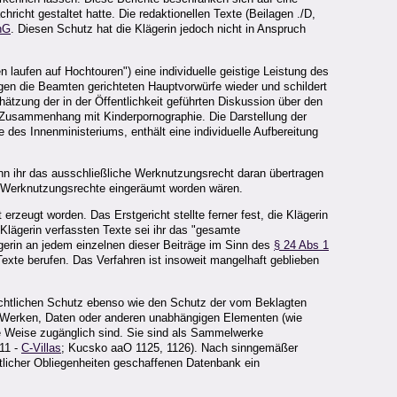
icht gestaltet hatte. Die redaktionellen Texte (Beilagen ./D,
hG
. Diesen Schutz hat die Klägerin jedoch nicht in Anspruch
 laufen auf Hochtouren") eine individuelle geistige Leistung des
gegen die Beamten gerichteten Hauptvorwürfe wieder und schildert
tzung der in der Öffentlichkeit geführten Diskussion über den
im Zusammenhang mit Kinderpornographie. Die Darstellung der
des Innenministeriums, enthält eine individuelle Aufbereitung
enn ihr das ausschließliche Werknutzungsrecht daran übertragen
che Werknutzungsrechte eingeräumt worden wären.
zeugt worden. Das Erstgericht stellte ferner fest, die Klägerin
Klägerin verfassten Texte sei ihr das "gesamte
gerin an jedem einzelnen dieser Beiträge im Sinn des
§ 24 Abs 1
Texte berufen. Das Verfahren ist insoweit mangelhaft geblieben
rechtlichen Schutz ebenso wie den Schutz der vom Beklagten
 Werken, Daten oder anderen unabhängigen Elementen (wie
re Weise zugänglich sind. Sie sind als Sammelwerke
11 -
C-Villas
; Kucsko aaO 1125, 1126). Nach sinngemäßer
tlicher Obliegenheiten geschaffenen Datenbank ein