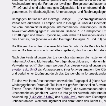
Aneinanderreihung der Fakten der jeweiligen Ereignisse und lassen a
./F, ./G und ./I sind daher mangels Originalität nicht urheberrechtl
genommen. Ihr diesbezügliches Unterlassungs- und Rechnungslegun
Demgegenüber lassen die Beiträge Beilage ./ E ("Schmiergeldskandal b
Verfassers erkennen. Er empört sich in Beilage ./E über die innerhal
die vom Innenminister dagegen unternommenen Bemühungen. Im Beitra
Ankauf von Abfangjägern zu erkennen. Beilage ./J ("Kinderporno: Er
Ermittlungen und deren Ergebnisse, verbunden mit Aussagen eines Ps
des Themas, der (ebenso wie den Beiträgen Beilagen ./E und ./H) d
Die Klägerin kann den urheberrechtlichen Schutz für die Berichte la
wurde. Die Revision macht zutreffend geltend, das Erstgericht habe 
Nach den Feststellungen des Erstgerichts stammten die Texte von der
habe mit APA und Mutterverlag Verträge abgeschlossen, in denen ihr 
Verwertungsrecht" übertragen worden. Aus diesen Feststellungen er
zweiter Satz UrhG
als Voraussetzung ihrer Aktivlegitimation. Die Kl
und bedarf einer Ergänzung durch das Erstgericht im fortzusetzende
Für das von ihren Arbeitnehmern entwickelte Fragespiel U (siehe Au
wiedergegebenen Daten als Teil ihrer mit großem finanziellen Auf
Texten, Tönen, Bildern, Zahlen oder Fakten), die systematisch oder
urheberrechtlich geschützt, wenn sie infolge der Auswahl oder Anor
Anwendung (
§ 40f Abs 3 UrhG
) des
§ 40b UrhG
steht dem Dienstgebe
unbeschränktes Werknutzungsrecht und damit auch das Recht zu, V