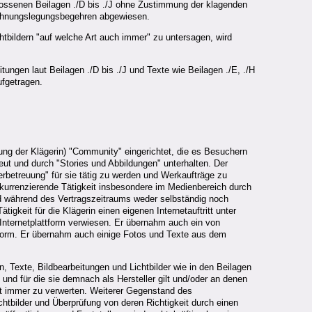
chlossenen Beilagen ./D bis ./J ohne Zustimmung der klagenden
Rechnungslegungsbegehren abgewiesen.
htbildern "auf welche Art auch immer" zu untersagen, wird
gen laut Beilagen ./D bis ./J und Texte wie Beilagen ./E, ./H
ufgetragen.
nung der Klägerin) "Community" eingerichtet, die es Besuchern
ut und durch "Stories und Abbildungen" unterhalten. Der
rbetreuung" für sie tätig zu werden und Werkaufträge zu
onkurrenzierende Tätigkeit insbesondere im Medienbereich durch
nd während des Vertragszeitraums weder selbständig noch
tigkeit für die Klägerin einen eigenen Internetauftritt unter
 Internetplattform verwiesen. Er übernahm auch ein von
ter Form. Er übernahm auch einige Fotos und Texte aus dem
 Texte, Bildbearbeitungen und Lichtbilder wie in den Beilagen
 und für die sie demnach als Hersteller gilt und/oder an denen
rt immer zu verwerten. Weiterer Gegenstand des
tbilder und Überprüfung von deren Richtigkeit durch einen