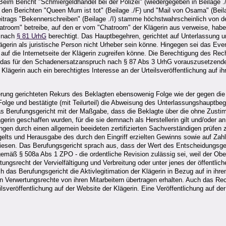
Beim Bericht "Schmiergeldhandel bei der Polizei" (wiedergegeben in Beilage 
die den Berichten "Queen Mum ist tot" (Beilage ./F) und "Mail von Osama" (Be
rags "Bekennerschreiben" (Beilage ./I) stamme höchstwahrscheinlich von de
troom" betreibe, auf den er vom "Chatroom" der Klägerin aus verweise, habe s
i nach
§ 81 UrhG
berechtigt. Das Hauptbegehren, gerichtet auf Unterlassung u
lägerin als juristische Person nicht Urheber sein könne. Hingegen sei das Ev
or auf die Internetseite der Klägerin zugreifen könne. Die Berechtigung des
das für den Schadenersatzanspruch nach § 87 Abs 3 UrhG vorauszusetzende
lägerin auch ein berechtigtes Interesse an der Urteilsveröffentlichung auf ihr
ung gerichteten Rekurs des Beklagten ebensowenig Folge wie der gegen die
 Folge und bestätigte (mit Teilurteil) die Abweisung des Unterlassungshaupt
as Berufungsgericht mit der Maßgabe, dass die Beklagte über die ohne Zust
ägerin geschaffen wurden, für die sie demnach als Herstellerin gilt und/oder 
ngen durch einen allgemein beeideten zertifizierten Sachverständigen prüfen 
elts und Herausgabe des durch den Eingriff erzielten Gewinns sowie auf Z
iesen. Das Berufungsgericht sprach aus, dass der Wert des Entscheidungsge
emäß § 508a Abs 1 ZPO - die ordentliche Revision zulässig sei, weil der Obe
ungsrecht der Vervielfältigung und Verbreitung oder unter jenes der öffentlic
h das Berufungsgericht die Aktivlegitimation der Klägerin in Bezug auf in i
nden Verwertungsrechte von ihren Mitarbeitern übertragen erhalten. Auch das
ilsveröffentlichung auf der Website der Klägerin. Eine Veröffentlichung auf 