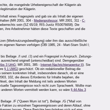
echte, die mangelnde Urhebereigenschaft der Klägerin als
legitimation der Klägerin.
nhalt eines Fragespiels und gab sie als Inhalt der eigenen
behalten (MR 2001, 304 -
Medienprofessor
; MR 2001, 311 -
C-
rheberrechts sein (SZ 65/19; RIS-Justiz RS0076658). Die
en, ihre Arbeitnehmer hätten diese Texte geschaffen und die
tzen (Werknutzungsbewilligung) oder ihm das ausschließliche
m eigenen Namen verfolgen (ÖBl 1985, 24 - Mart-Stam Stuhl I;
bis Beilage ./I und ./J) und ein Fragespiel in Anspruch. Zeitungs-
 ausreichend originell (unterscheidbar) sind. Demgegenüber
Abs 3 UrhG
; MR 2001, 385 -
Internet-Nachrichtenagentur II
). Sie
ere
§ 1 UWG
) geschützt. Ob ein redaktioneller Beitrag die
ch seinem konkreten Inhalt, insbesondere danach, ob er eine
03, 102, die dieses Erfordernis für Inhalte bejahen, die
keit, den Inhalt der Meldung mit teils anderen Worten
r aktuelle Tagesereignisse noch nicht zum Sprachwerk. Wollte man
se) anderen Worten vermittelt werden kann, so wäre
§ 44 Abs 3
eilage ./F ("Queen Mum ist tot"), Beilage ./G ("Mail von
 die Fakten zu einzelnen Tagesereignissen und deren Ablauf, ohne
erkennen lassen. Diese Berichte beschränken sich auf eine