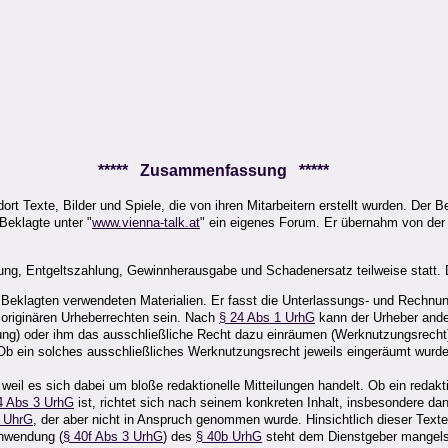
***** Zusammenfassung *****
dort Texte, Bilder und Spiele, die von ihren Mitarbeitern erstellt wurden. Der B
Beklagte unter "
www.vienna-talk.at
" ein eigenes Forum. Er übernahm von der W
g, Entgeltszahlung, Gewinnherausgabe und Schadenersatz teilweise statt. Da
eklagten verwendeten Materialien. Er fasst die Unterlassungs- und Rechnung
n originären Urheberrechten sein. Nach
§ 24 Abs 1 UrhG
kann der Urheber ander
ng) oder ihm das ausschließliche Recht dazu einräumen (Werknutzungsrecht)
b ein solches ausschließliches Werknutzungsrecht jeweils eingeräumt wurde,
eil es sich dabei um bloße redaktionelle Mitteilungen handelt. Ob ein redakt
4 Abs 3 UrhG
ist, richtet sich nach seinem konkreten Inhalt, insbesondere dan
9 UhrG
, der aber nicht in Anspruch genommen wurde. Hinsichtlich dieser Tex
nwendung (
§ 40f Abs 3 UrhG
) des
§ 40b UrhG
steht dem Dienstgeber mangels 