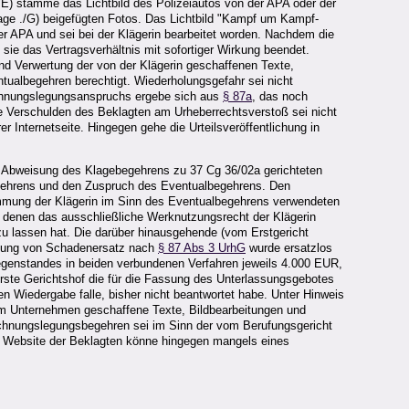
./E) stamme das Lichtbild des Polizeiautos von der APA oder der
ilage ./G) beigefügten Fotos. Das Lichtbild "Kampf um Kampf-
r APA und sei bei der Klägerin bearbeitet worden. Nachdem die
ie das Vertragsverhältnis mit sofortiger Wirkung beendet.
nd Verwertung der von der Klägerin geschaffenen Texte,
entualbegehren berechtigt. Wiederholungsgefahr sei nicht
 Rechnungslegungsanspruchs ergebe sich aus
§ 87a
, das noch
 Verschulden des Beklagten am Urheberrechtsverstoß sei nicht
er Internetseite. Hingegen gehe die Urteilsveröffentlichung in
 Abweisung des Klagebegehrens zu 37 Cg 36/02a gerichteten
begehrens und den Zuspruch des Eventualbegehrens. Den
immung der Klägerin im Sinn des Eventualbegehrens verwendeten
an denen das ausschließliche Werknutzungsrecht der Klägerin
zu lassen hat. Die darüber hinausgehende (vom Erstgericht
ahlung von Schadenersatz nach
§ 87 Abs 3 UrhG
wurde ersatzlos
genstandes in beiden verbundenen Verfahren jeweils 4.000 EUR,
rste Gerichtshof die für die Fassung des Unterlassungsgebotes
hen Wiedergabe falle, bisher nicht beantwortet habe. Unter Hinweis
hrem Unternehmen geschaffene Texte, Bildbearbeitungen und
 Rechnungslegungsbegehren sei im Sinn der vom Berufungsgericht
der Website der Beklagten könne hingegen mangels eines