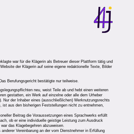
eklagte war für die Klägerin als Betreuer dieser Plattform tätig und
ebsite der Klägerin auf seine eigene redaktionelle Texte, Bilder
s Berufungsgericht bestätigte nur teilweise.
slegungspflichten neu, weist Teile ab und hebt einen weiteren
en gestatten, ein Werk auf einzelne oder alle dem Urheber
. Nur der Inhaber eines (ausschließlichen) Werknutzungsrechts
 ist aus den bisherigen Feststellungen nicht zu entnehmen,
ioneller Beitrag die Voraussetzungen eines Sprachwerks erfüllt
ach, ob er eine individuelle geistige Leistung zum Ausdruck
te war das Klagebegehren abzuweisen.
anderer Vereinbarung an der vom Dienstnehmer in Erfüllung