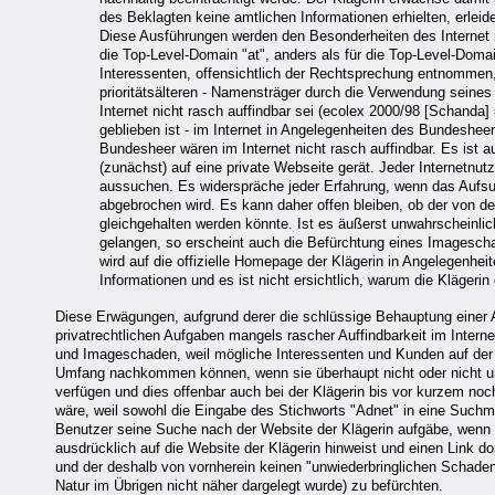
des Beklagten keine amtlichen Informationen erhielten, erlei
Diese Ausführungen werden den Besonderheiten des Internet n
die Top-Level-Domain "at", anders als für die Top-Level-Doma
Interessenten, offensichtlich der Rechtsprechung entnommen,
prioritätsälteren - Namensträger durch die Verwendung sein
Internet nicht rasch auffindbar sei (ecolex 2000/98 [Schan
geblieben ist - im Internet in Angelegenheiten des Bundeshee
Bundesheer wären im Internet nicht rasch auffindbar. Es ist a
(zunächst) auf eine private Webseite gerät. Jeder Internetnut
aussuchen. Es widerspräche jeder Erfahrung, wenn das Aufsu
abgebrochen wird. Es kann daher offen bleiben, ob der von d
gleichgehalten werden könnte. Ist es äußerst unwahrscheinlic
gelangen, so erscheint auch die Befürchtung eines Imagescha
wird auf die offizielle Homepage der Klägerin in Angelegenh
Informationen und es ist nicht ersichtlich, warum die Klägeri
Diese Erwägungen, aufgrund derer die schlüssige Behauptung einer An
privatrechtlichen Aufgaben mangels rascher Auffindbarkeit im Interne
und Imageschaden, weil mögliche Interessenten und Kunden auf der
Umfang nachkommen können, wenn sie überhaupt nicht oder nicht unt
verfügen und dies offenbar auch bei der Klägerin bis vor kurzem noc
wäre, weil sowohl die Eingabe des Stichworts "Adnet" in eine Suchm
Benutzer seine Suche nach der Website der Klägerin aufgäbe, wenn er
ausdrücklich auf die Website der Klägerin hinweist und einen Link do
und der deshalb von vornherein keinen "unwiederbringlichen Schade
Natur im Übrigen nicht näher dargelegt wurde) zu befürchten.