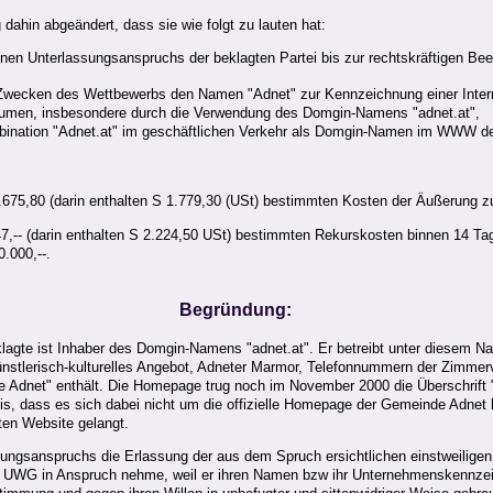
ahin abgeändert, dass sie wie folgt zu lauten hat:
enen Unterlassungsanspruchs der beklagten Partei bis zur rechtskräftigen Be
 zu Zwecken des Wettbewerbs den Namen "Adnet" zur Kennzeichnung einer Int
umen, insbesondere durch die Verwendung des Domgin-Namens "adnet.at",
ombination "Adnet.at" im geschäftlichen Verkehr als Domgin-Namen im WWW de
 10.675,80 (darin enthalten S 1.779,30 (USt) bestimmten Kosten der Äußerung 
.347,-- (darin enthalten S 2.224,50 USt) bestimmten Rekurskosten binnen 14 Ta
.000,--.
Begründung:
lagte ist Inhaber des Domgin-Namens "adnet.at". Er betreibt unter diesem Na
künstlerisch-kulturelles Angebot, Adneter Marmor, Telefonnummern der Zimme
fe Adnet" enthält. Die Homepage trug noch im November 2000 die Überschrift
s, dass es sich dabei nicht um die offizielle Homepage der Gemeinde Adnet h
eten Website gelangt.
sungsanspruchs die Erlassung der aus dem Spruch ersichtlichen einstweiligen
UWG in Anspruch nehme, weil er ihren Namen bzw ihr Unternehmenskennzeiche