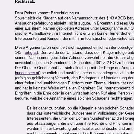
Rechtssatz
Dem Rekurs kommt Berechtigung zu.
Soweit sich die Klägerin auf den Namensschutz des § 43 ABGB beruf
Anspruchsgefährdung absieht, nicht zugute. In Erkenntnis dieses Ums
einer aus ihrem Namen gebildeten Adresse unter Bezugnahme auf Öste
rascher Auffindbarkeit im Internet nicht erfüllen könne; ferner dro
Interessenten und Kunden, die mit ihr in touristischen oder wirtscha
Diese Argumentation orientiert sich augenscheinlich an der oberst
143 -
ortig.at
). Dort wurde der Umstand, dass dem Kläger infolge unb
seinem Nachnamen gebildeten Adresse verwehrt sei, die Gefahr abgele
unwiederbringlichen Schadens im Sinne des § 381 Z 2 EO zu beurteil
Der Oberste Gerichtshof hat sich allerdings mit der Frage der Ans
bundesheer.at
) neuerlich und ausführlicher auseinandergesetzt. In 
(erfolglos gebliebenen) Versuch, den Beklagten zur Unterlassung de
einer freien und unabhängigen Plattform zum Thema "Neutralität und
und hat in keinster Weise offiziellen Charakter. Die Internetpräsenz
Eingriffen in die Ehre oder in den wirtschaftlichen Ruf einer Per
bedürfe, welche die Annahme eines solchen Schadens rechtfertigen, 
Es ist daher zu prüfen, ob die Klägerin einen solchen Schaden
dass das österreichische Bundesheer in Vollziehung der Geset
Interessenten, die unter der Domain 'bundesheer.at' die Home
aus Staatsbürgern, die sich über ihre Rechte und Pflichten 
würden in ihrer Erwartung auf offizielle, authentische und a
nachhaltig beeinträchtigt werde. Der Klägerin erwachse damit