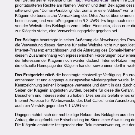
den Betrieb seiner Website unter "
http://www.adnet.at
" ohne ihre Zu
prioritätsälteren Rechte am Namen "Adnet" und dem Beklagten dessen 
sittenwidriges "Domain-Grabbing" dar, zumal er eine "Ablöse" von S 
Klägerin die touristische Vermarktung des Ortes Adnet übernommen u
beeinflussen, und verstoße gegen den § 2 UWG. Es liege auch eine Ke
von der Website des Beklagten vermittelten Eindrucks, dass er er d
zur Klägerin stehe, eine Verwechslungsgefahr gegeben sei.
Der Beklagte
beantragte in seiner Äußerung die Abweisung des Prov
die Verwendung dieses Namens für seine Website nicht nur geduldet,
Internet-Präsenz entschlossen und die Abtretung des Domain-Namens v
diesem Zusammenhang von erpresserischen Forderungen bzw einem "
der Interessen der Klägerin noch würden dadurch Internet-Nutzer ir
die offizielle Homepage der Klägerin handle, sowie einen dorthin we
Das Erstgericht
erließ die beantragte einstweilige Verfügung. Es er
entnehmen ist und eingangs auszugsweise wiedergegeben wurde. In r
Kennzeichnung seiner Homepage verwende und damit in das durch den
Seiten der Klägerin angeboten würden, bestehe für diese die Gefahr, 
Besuchern und Interessenten zu haben. Dies sei als Gefahr eines u
Internet-Adresse für Werbezwecke des Dorf-Cafes" unter Ausnutzung 
auch ein Verstoß gegen den § 1 UWG vor.
Dagegen richtet sich der rechtzeitige Rekurs des Beklagten aus den
Antrag, die angefochtene Entscheidung im Sinne einer Abweisung de
Die Klägerin erstattete fristgerecht eine Rekursbeantwortung, mit der