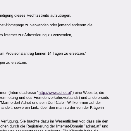
endigung dieses Rechtsstreits aufzutragen,
ernet-Homepage zu verwenden oder jemand anderem die
s Internet zur Adressierung zu verwenden,
zum Provisorialantrag binnen 14 Tagen zu ersetzen."
gen zu ersetzen.
men (Internetadresse "
http://www.adnet.at
") eine Website, die
rvermietung und des Fremdenverkehrsverbands) und andererseits
 "Marmordorf Adnet und sein Dorf-Cafe - Willkommen auf der
andelt, sowie ein Link, über den man zu der von der Klägerin
 Verfügung. Sie brachte dazu im Wesentlichen vor, dass sie den
n durch die Registrierung der Internet-Domain "adnet.at" und