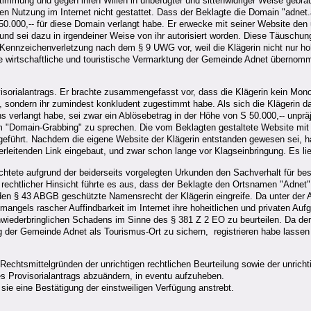
stimmung und gegen ihren Willen in unbefugter und sittenwidriger Weise gebr
Nutzung im Internet nicht gestattet. Dass der Beklagte die Domain "adnet.at"
50.000,-- für diese Domain verlangt habe. Er erwecke mit seiner Website den u
nd sei dazu in irgendeiner Weise von ihr autorisiert worden. Diese Täuschu
nnzeichenverletzung nach dem § 9 UWG vor, weil die Klägerin nicht nur hohei
ie wirtschaftliche und touristische Vermarktung der Gemeinde Adnet übernomm
isorialantrags. Er brachte zusammengefasst vor, dass die Klägerin kein Mono
 sondern ihr zumindest konkludent zugestimmt habe. Als sich die Klägerin d
erlangt habe, sei zwar ein Ablösebetrag in der Höhe von S 50.000,-- unpräjud
Domain-Grabbing" zu sprechen. Die vom Beklagten gestaltete Website mit 
regeführt. Nachdem die eigene Website der Klägerin entstanden gewesen sei, 
iterleitenden Link eingebaut, und zwar schon lange vor Klagseinbringung. Es l
achtete aufgrund der beiderseits vorgelegten Urkunden den Sachverhalt für bes
echtlicher Hinsicht führte es aus, dass der Beklagte den Ortsnamen "Adnet" 
 § 43 ABGB geschützte Namensrecht der Klägerin eingreife. Da unter der Ad
mangels rascher Auffindbarkeit im Internet ihre hoheitlichen und privaten Au
nwiederbringlichen Schadens im Sinne des § 381 Z 2 EO zu beurteilen. Da de
der Gemeinde Adnet als Tourismus-Ort zu sichern, registrieren habe lassen u
 Rechtsmittelgründen der unrichtigen rechtlichen Beurteilung sowie der unric
s Provisorialantrags abzuändern, in eventu aufzuheben.
 sie eine Bestätigung der einstweiligen Verfügung anstrebt.