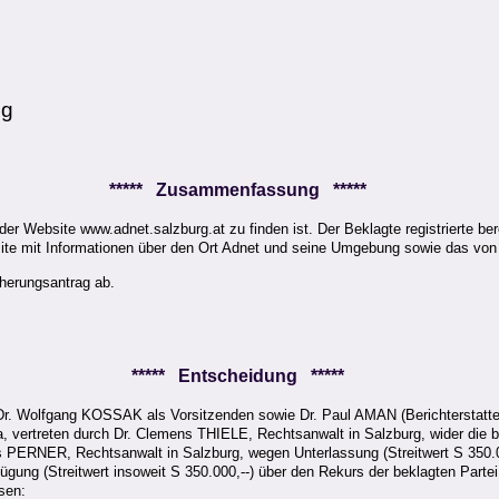
1g
***** Zusammenfassung *****
der Website www.adnet.salzburg.at zu finden ist. Der Beklagte registrierte be
bsite mit Informationen über den Ort Adnet und seine Umgebung sowie das von
cherungsantrag ab.
***** Entscheidung *****
er Dr. Wolfgang KOSSAK als Vorsitzenden sowie Dr. Paul AMAN (Berichtersta
ertreten durch Dr. Clemens THIELE, Rechtsanwalt in Salzburg, wider die bek
us PERNER, Rechtsanwalt in Salzburg, wegen Unterlassung (Streitwert S 350.00
fügung (Streitwert insoweit S 350.000,--) über den Rekurs der beklagten Part
sen: