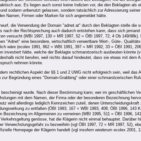
praktisch aus. Es liegen auch sonst keine Indizien vor, die den Beklagten als e
t und sodann unbenutzt gelassen, sondern tatsächlich zur Adressierung seine
den Namen, Firmen oder Marken für sich angemeldet hätte.
wurf, die Verwendung der Domain "adnet.at" durch den Beklagten stelle die
ches nach der Rechtsprechung auch dadurch entstehen kann, dass sich jemand
zen versucht (WBI 1997, 130 = MR 1997, 52 = ÖBI 1997, 72; 4 Ob 149/98k). E
n "Adnet" eine besondere, wirtschaftlich verwertbare Wert-, Güte-, Qualitäts
lich wäre (ecolex 1991, 862 = WBI 1991, 397 = MR 1992, 33 = ÖBI 1991, 206). E
 investiert hätte, welche der Beklagte schmarotzerisch ausbeuten könnte (vgl
eshalb nicht berufen, weil nichts darauf hindeutet, dass sie etwas mit dem 
Anspruch nehmen könnte.
dem rechtlichen Aspekt der §§ 1 und 2 UWG nicht erfolgreich sein, weil das A
ch zur Begründung eines "Domain-Grabbing" oder einer schmarotzerischen Ru
G bescheinigt wurde. Nach dieser Bestimmung kann, wer im geschäftlichen V
echslungen mit dem Namen, der Firma oder der besonderen Bezeichnung hervorz
z wird allerdings lediglich Kennzeichen zuteil, denen Unterscheidungskraft
heidungswirkung zu entfalten (ÖBI 1993, 167 = WBI 1993, 408; ÖBI 1996, 143
hen Bezeichnung im Allgemeinen zu verneinen (WBI 1995, 511 = ÖBI 1996, 141
ehrsgeltung genösse, hat die Klägerin nicht einmal behauptet. Darüber hina
ner Verwechslungsgefahr zu bezweifeln (vgl ÖBI 1997, 72 = MR 1997, 52), ebe
ffizielle Homepage der Klägerin handelt (vgl insofern wiederum ecolex 2001,