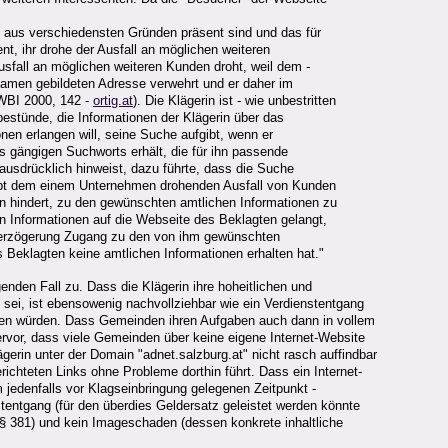
n aus verschiedensten Gründen präsent sind und das für
t, ihr drohe der Ausfall an möglichen weiteren
sfall an möglichen weiteren Kunden droht, weil dem -
amen gebildeten Adresse verwehrt und er daher im
 WBI 2000, 142 -
ortig.at
). Die Klägerin ist - wie unbestritten
estünde, die Informationen der Klägerin über das
onen erlangen will, seine Suche aufgibt, wenn er
es gängigen Suchworts erhält, die für ihn passende
usdrücklich hinweist, dazu führte, dass die Suche
haupt dem einem Unternehmen drohenden Ausfall von Kunden
an hindert, zu den gewünschten amtlichen Informationen zu
n Informationen auf die Webseite des Beklagten gelangt,
e Verzögerung Zugang zu den von ihm gewünschten
s Beklagten keine amtlichen Informationen erhalten hat."
nden Fall zu. Dass die Klägerin ihre hoheitlichen und
t sei, ist ebensowenig nachvollziehbar wie ein Verdienstentgang
llen würden. Dass Gemeinden ihren Aufgaben auch dann in vollem
rvor, dass viele Gemeinden über keine eigene Internet-Website
gerin unter der Domain "adnet.salzburg.at" nicht rasch auffindbar
chteten Links ohne Probleme dorthin führt. Dass ein Internet-
 jedenfalls vor Klagseinbringung gelegenen Zeitpunkt -
nstentgang (für den überdies Geldersatz geleistet werden könnte
§ 381) und kein Imageschaden (dessen konkrete inhaltliche