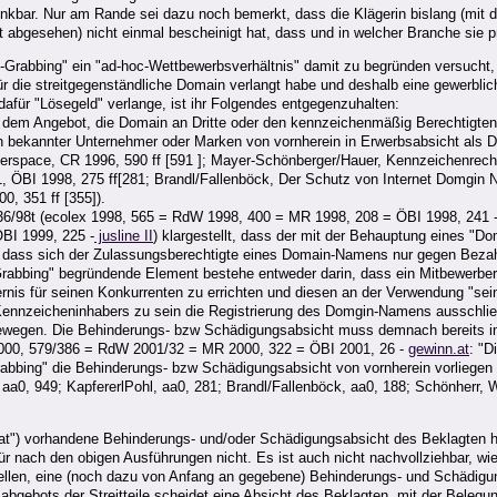
nkbar. Nur am Rande sei dazu noch bemerkt, dass die Klägerin bislang (mit 
bgesehen) nicht einmal bescheinigt hat, dass und in welcher Branche sie priv
rabbing" ein "ad-hoc-Wettbewerbsverhältnis" damit zu begründen versucht, d
 die streitgegenständliche Domain verlangt habe und deshalb eine gewerblic
für "Lösegeld" verlange, ist ihr Folgendes entgegenzuhalten:
mit dem Angebot, die Domain an Dritte oder den kennzeichenmäßig Berechtigte
 bekannter Unternehmer oder Marken von vornherein in Erwerbsabsicht als D
space, CR 1996, 590 ff [591 ]; Mayer-Schönberger/Hauer, Kennzeichenrecht 
1, ÖBI 1998, 275 ff[281; Brandl/Fallenböck, Der Schutz von Internet Domgin
0, 351 ff [355]).
 36/98t (ecolex 1998, 565 = RdW 1998, 400 = MR 1998, 208 = ÖBI 1998, 241 
BI 1999, 225 -
jusline II
) klargestellt, dass der mit der Behauptung eines "D
, dass sich der Zulassungsberechtigte eines Domain-Namens nur gegen Bezah
n-Grabbing" begründende Element bestehe entweder darin, dass ein Mitbewerb
dernis für seinen Konkurrenten zu errichten und diesen an der Verwendung "s
Kennzeicheninhabers zu sein die Registrierung des Domgin-Namens ausschlie
ewegen. Die Behinderungs- bzw Schädigungsabsicht muss demnach bereits im 
2000, 579/386 = RdW 2001/32 = MR 2000, 322 = ÖBI 2001, 26 -
gewinn.at
: "D
abbing" die Behinderungs- bzw Schädigungsabsicht von vornherein vorliegen 
 aa0, 949; KapfererlPohl, aa0, 281; Brandl/Fallenböck, aa0, 188; Schönherr, 
at") vorhandene Behinderungs- und/oder Schädigungsabsicht des Beklagten hat 
 nach den obigen Ausführungen nicht. Es ist auch nicht nachvollziehbar, wie
en, eine (noch dazu von Anfang an gegebene) Behinderungs- und Schädigung
bgebots der Streitteile scheidet eine Absicht des Beklagten, mit der Beleg