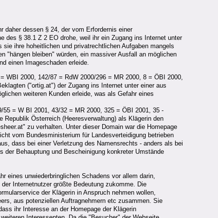
 daher dessen § 24, der vom Erfordernis einer
 des § 38.1 Z 2 EO drohe, weil ihr ein Zugang ins Internet unter
 sie ihre hoheitlichen und privatrechtlichen Aufgaben mangels
ßen "hängen bleiben" würden, ein massiver Ausfall an möglichen
 und einen Imageschaden erleide.
/98 = WBI 2000, 142/87 = RdW 2000/296 = MR 2000, 8 = ÖBI 2000,
agten ("ortig.at") der Zugang ins Internet unter einer aus
öglichen weiteren Kunden erleide, was als Gefahr eines
29/55 = W BI 2001, 43/32 = MR 2000, 325 = ÖBI 2001, 35 -
e Republik Österreich (Heeresverwaltung) als Klägerin den
esheer.at" zu verhalten. Unter dieser Domain war die Homepage
nicht vom Bundesministerium für Landesverteidigung betrieben
 aus, dass bei einer Verletzung des Namensrechts - anders als bei
b es der Behauptung und Bescheinigung konkreter Umstände
ahr eines unwiederbringlichen Schadens vor allem darin,
on der Internetnutzer größte Bedeutung zukomme. Die
ormularservice der Klägerin in Anspruch nehmen wollen,
heers, aus potenziellen Auftragnehmern etc zusammen. Sie
 dass ihr Interesse an der Homepage der Klägerin
n weiteren Interessenten. Da die "Besucher" der Webseite