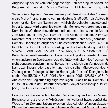
Angebot irgendeine konkrete gegenseitige Behinderung im Absatz de
Bürgermeisters und des Zeugen Matthias ZILLER hat das Erstgericht a
Soweit die Klägerin in Zusammenhang mit dem Vorwurf des "Domain-G
große Mühen" eine Summe von mindestens S 50.000,-- als Ablöse für
indem er den Domain-Namen dem wirklich Berechtigten anbiete und da
In der Literatur wird verschiedentlich die Meinung vertreten, dass 
Domain ein Wettbewerbsverhältnis ad hoc entstehe, wenn die Namen
zum Kauf anzubieten (Kur, Namens- und Kennzeichenschutz im Cyber
KapfererlPohl, Kennzeichenschutz für Internet-Adressen ("domains"
Domain Grabbing im englischen und österreichischen Recht, WBI 200
Der Oberste Gerichtshof hat allerdings in den Entscheidungen 4 Ob
559/226 = WBI 1999, 525/343 = RdW 1999, 657 = MR 1999, 235 = Ö
Behinderungswettbewerbs nicht allein darauf gestützt werden könne
einen anderen zu übertragen. Das die Sittenwidrigkeit des "Domgi
nicht benutze, sondern ihn nur belege, um dadurch ein Vertriebshin
Name zu hindern, oder dass jemand - ohne selbst Mitbewerber des 
Zahlung eines "Lösegelds" für die Herausgabe "seiner" Domgin zu b
auch 4 Ob 158/00i = Ev81 2001 /20 = ecolex 2001, 128/53 = W BI 
Absichten der Registrierung zugrunde lagen". Dass beim "Domain-Gr
muss, ist auch in der Literatur anerkannt (Mayer-Schönberger/Hauer,
[272; Thiele/Fischer, aa0, 353 f).
Eine von vornherein (schon bei der Registrierung der Domgin "adnet.
Behauptung, dass er eine "Ablösesumme" verlangt habe, genügt dafür
Website "zu Dokumentationszwecken" das Adneter Wappen darzustell
Klagsbehauptungen völlig verschiedenen Waren- und Dienstleistungsa