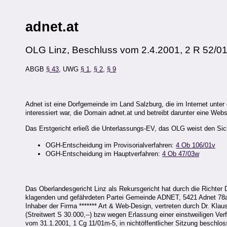
adnet.at
OLG Linz, Beschluss vom 2.4.2001, 2 R 52/0
ABGB
§ 43
, UWG
§ 1
,
§ 2
,
§ 9
Adnet ist eine Dorfgemeinde im Land Salzburg, die im Internet unter 
interessiert war, die Domain adnet.at und betreibt darunter eine We
Das Erstgericht erließ die Unterlassungs-EV, das OLG weist den Si
OGH-Entscheidung im Provisorialverfahren:
4 Ob 106/01v
OGH-Entscheidung im Hauptverfahren:
4 Ob 47/03w
Das Oberlandesgericht Linz als Rekursgericht hat durch die Richt
klagenden und gefährdeten Partei Gemeinde ADNET, 5421 Adnet 78a, v
Inhaber der Firma ******* Art & Web-Design, vertreten durch Dr. Kla
(Streitwert S 30.000,--) bzw wegen Erlassung einer einstweiligen Ver
vom 31.1.2001, 1 Cg 11/01m-5, in nichtöffentlicher Sitzung beschlos