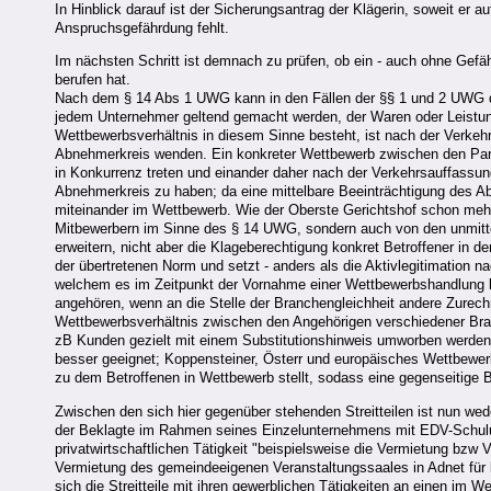
In Hinblick darauf ist der Sicherungsantrag der Klägerin, soweit er 
Anspruchsgefährdung fehlt.
Im nächsten Schritt ist demnach zu prüfen, ob ein - auch ohne Gef
berufen hat.
Nach dem § 14 Abs 1 UWG kann in den Fällen der §§ 1 und 2 UWG de
jedem Unternehmer geltend gemacht werden, der Waren oder Leistungen
Wettbewerbsverhältnis in diesem Sinne besteht, ist nach der Verkeh
Abnehmerkreis wenden. Ein konkreter Wettbewerb zwischen den Parteie
in Konkurrenz treten und einander daher nach der Verkehrsauffassu
Abnehmerkreis zu haben; da eine mittelbare Beeinträchtigung des Ab
miteinander im Wettbewerb. Wie der Oberste Gerichtshof schon me
Mitbewerbern im Sinne des § 14 UWG, sondern auch von den unmittel
erweitern, nicht aber die Klageberechtigung konkret Betroffener in 
der übertretenen Norm und setzt - anders als die Aktivlegitimatio
welchem es im Zeitpunkt der Vornahme einer Wettbewerbshandlung be
angehören, wenn an die Stelle der Branchengleichheit andere Zurec
Wettbewerbsverhältnis zwischen den Angehörigen verschiedener Bran
zB Kunden gezielt mit einem Substitutionshinweis umworben werden
besser geeignet; Koppensteiner, Österr und europäisches Wettbewerb
zu dem Betroffenen in Wettbewerb stellt, sodass eine gegenseitige 
Zwischen den sich hier gegenüber stehenden Streitteilen ist nun w
der Beklagte im Rahmen seines Einzelunternehmens mit EDV-Schulun
privatwirtschaftlichen Tätigkeit "beispielsweise die Vermietung bzw
Vermietung des gemeindeeigenen Veranstaltungssaales in Adnet für k
sich die Streitteile mit ihren gewerblichen Tätigkeiten an einen im