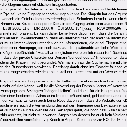
de die Klägerin einen erheblichen Imageschaden.
icht gerecht: Das Internet ist ein Medium, in dem Personen und Institutione
in "gv, at", keine Zugangsbeschränkungen kennt. Die Klägerin hat das Argumen
 wonach die Gefahr eines unwiederbringlichen Schadens besteht, wenn ein Au
es Namens zur Bezeichnung einer Domain der Zugang unter einer aus seinem N
da] = EvBI 2000/ 11,s = MR 2000, 8 = ÖBI 2000, 134 [Kurz] = RdW 2000/296 =
rs mehrfach präsent. Es kann daher keine Rede davon sein, dass die Gefahr b
uch äußerst unwahrscheinlich, dass ein Internetnutzer, der amtliche Informati
zer muss immer wieder unter den vielen Informationen, die er bei Eingabe ein
chen einer Homepage, die noch dazu auf die gewünschte amtliche Webseite a
er Klägerin befürchtete "Ausfall an möglichen weiteren Interessenten" über
h, dass der private Charakter der Domain "bundesheer. at" Interessenten dar
dens der Klägerin nicht begründet. Wer nämlich auf der Suche nach amtliche
eiten des Bundesheers verwiesen. Er erlangt damit ohne ins Gewicht fallend
n einen Imageschaden erleiden sollte, weil der Interessent auf der Webseite de
spruchsgefährdung verneint wurde, treffen im Ergebnis auch auf den vorliege
t nicht erfüllen könne, weil ihr die Verwendung der Domain "adnet.at" verwehr
 Homepage des Beklagten "hängen bleiben" und damit für die Klägerin ausfa
er einer bestimmten Adresse im Internet präsent sind, geht schon daraus he
h der Fall war. Es kann auch keine Rede davon sein, dass die Website der Klä
aschine als auch die Verwendung des auf der Homepage des Beklagten eingeri
 (zunächst) auf die Website des Beklagten gerät, die noch dazu - seit einem
rthin anbietet, ist nicht zu erwarten. Angesichts dessen ist auch kein Verdie
n" darzustellen vermöchte; vgl Kodek in Angst, Kommentar zur EO, Rz 16 zu 