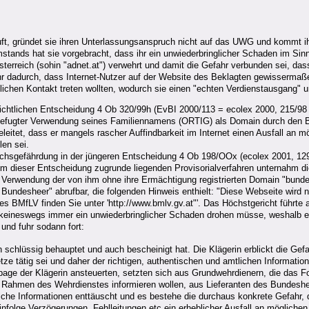
t, gründet sie ihren Unterlassungsanspruch nicht auf das UWG und kommt ihr
tands hat sie vorgebracht, dass ihr ein unwiederbringlicher Schaden im Sinne
rreich (sohin "adnet.at") verwehrt und damit die Gefahr verbunden sei, dass
he ihr dadurch, dass Internet-Nutzer auf der Website des Beklagten gewisserma
ftlichen Kontakt treten wollten, wodurch sie einen "echten Verdienstausgang"
gerichtlichen Entscheidung 4 Ob 320/99h (EvBI 2000/113 = ecolex 2000, 215
efugter Verwendung seines Familiennamens (ORTIG) als Domain durch den Bekl
itet, dass er mangels rascher Auffindbarkeit im Internet einen Ausfall an m
en sei.
pruchsgefährdung in der jüngeren Entscheidung 4 Ob 198/OOx (ecolex 2001, 1
dem dieser Entscheidung zugrunde liegenden Provisorialverfahren unternahm di
r Verwendung der von ihm ohne ihre Ermächtigung registrierten Domain "bund
 Bundesheer" abrufbar, die folgenden Hinweis enthielt: "Diese Webseite wird 
 des BMfLV finden Sie unter 'http://www.bmlv.gv.at"'. Das Höchstgericht führte
son - keineswegs immer ein unwiederbringlicher Schaden drohen müsse, weshal
und fuhr sodann fort:
 schlüssig behauptet und auch bescheinigt hat. Die Klägerin erblickt die Gef
ze tätig sei und daher der richtigen, authentischen und amtlichen Informati
page der Klägerin ansteuerten, setzten sich aus Grundwehrdienern, die das F
im Rahmen des Wehrdienstes informieren wollen, aus Lieferanten des Bundes
mtliche Informationen enttäuscht und es bestehe die durchaus konkrete Gefahr,
 infolge Verzögerungen, Fehlleitungen etc ein erheblicher Ausfall an mögliche