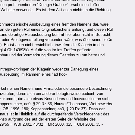
inen profitorientierten "Domgin-Grabber" erscheinen ließen.
r Website verwendet. Es ist dem Akt auch nichts in die Richtung
 schmarotzerische Ausbeutung eines fremden Namens dar, wäre
 an den guten Ruf eines Originalzeichens anhängt und diesen Ruf
ine derartige Rufausbeutung kommt hier aber nicht in Betracht,
- oder Prestigevorstellung verbunden wäre, was über seine bloße
s ist auch nicht ersichtlich, inwiefern die Klägerin in den
 4 Ob 149/98k). Auf die von ihr ins Treffen geführte
Abbau und der Vermarktung dieses Gesteins zu tun hätte und
ntragsvorbringen der Klägerin weder zur Darlegung eines
fausbeutung im Rahmen eines "ad hoc-
erkehr einen Namen, eine Firma oder die besondere Bezeichnung
urufen, deren sich ein anderer befugterweise bedient, von
 zukommt, die also etwas Besonderes und Individuelles an sich
 Koppensteiner, aa0, § 29 Rz 36; Hauser/Thomasser, Wettbewerbs-
; ÖBI 1996, 180; Koppensteiner, aa0, § 29 Rz 37). Dass der
us ist in Hinblick auf die durchgreifende Verschiedenheit des
nso aufgrund des auf der ersten Seite der Website des
 129/55 = WBI 2001, 43/32 = MR 2000, 325 = ÖBI 2001, 35 -