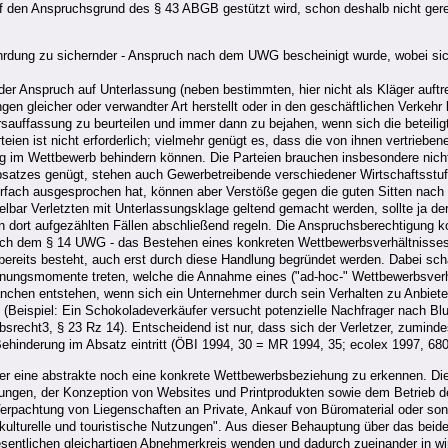
auf den Anspruchsgrund des § 43 ABGB gestützt wird, schon deshalb nicht gerec
ährdung zu sichernder - Anspruch nach dem UWG bescheinigt wurde, wobei sic
r Anspruch auf Unterlassung (neben bestimmten, hier nicht als Kläger auft
 gleicher oder verwandter Art herstellt oder in den geschäftlichen Verkehr b
rsauffassung zu beurteilen und immer dann zu bejahen, wenn sich die beteili
n ist nicht erforderlich; vielmehr genügt es, dass die von ihnen vertrieben
ng im Wettbewerb behindern können. Die Parteien brauchen insbesondere nich
satzes genügt, stehen auch Gewerbetreibende verschiedener Wirtschaftsstufe
hrfach ausgesprochen hat, können aber Verstöße gegen die guten Sitten nac
bar Verletzten mit Unterlassungsklage geltend gemacht werden, sollte ja de
den dort aufgezählten Fällen abschließend regeln. Die Anspruchsberechtigung
n nach dem § 14 UWG - das Bestehen eines konkreten Wettbewerbsverhältnisse
reits besteht, auch erst durch diese Handlung begründet werden. Dabei scha
hnungsmomente treten, welche die Annahme eines ("ad-hoc-" Wettbewerbsverhä
chen entstehen, wenn sich ein Unternehmer durch sein Verhalten zu Anbieter
 (Beispiel: Ein Schokoladeverkäufer versucht potenzielle Nachfrager nach B
srecht3, § 23 Rz 14). Entscheidend ist nur, dass sich der Verletzer, zumind
Behinderung im Absatz eintritt (ÖBI 1994, 30 = MR 1994, 35; ecolex 1997, 6
eder eine abstrakte noch eine konkrete Wettbewerbsbeziehung zu erkennen. D
gen, der Konzeption von Websites und Printprodukten sowie dem Betrieb de
 Verpachtung von Liegenschaften an Private, Ankauf von Büromaterial oder sons
ulturelle und touristische Nutzungen". Aus dieser Behauptung über das beide
 Wesentlichen gleichartigen Abnehmerkreis wenden und dadurch zueinander in wi