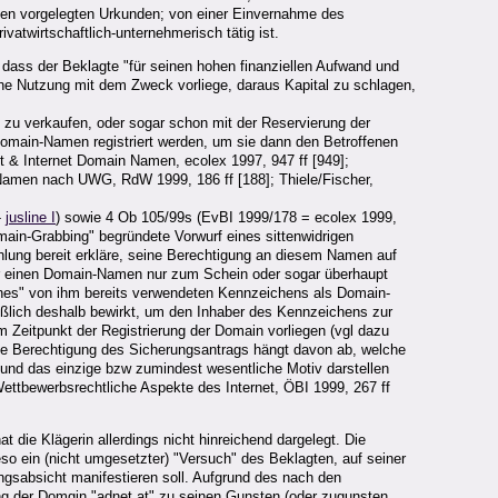
den vorgelegten Urkunden; von einer Einvernahme des
atwirtschaftlich-unternehmerisch tätig ist.
ass der Beklagte "für seinen hohen finanziellen Aufwand und
he Nutzung mit dem Zweck vorliege, daraus Kapital zu schlagen,
n zu verkaufen, oder sogar schon mit der Reservierung der
omain-Namen registriert werden, um sie dann den Betroffenen
& Internet Domain Namen, ecolex 1997, 947 ff [949];
 Namen nach UWG, RdW 1999, 186 ff [188]; Thiele/Fischer,
-
jusline I
) sowie 4 Ob 105/99s (EvBI 1999/178 = ecolex 1999,
omain-Grabbing" begründete Vorwurf eines sittenwidrigen
lung bereit erkläre, seine Berechtigung an diesem Namen auf
er einen Domain-Namen nur zum Schein oder sogar überhaupt
eines" von ihm bereits verwendeten Kennzeichens als Domain-
ßlich deshalb bewirkt, um den Inhaber des Kennzeichens zur
Zeitpunkt der Registrierung der Domain vorliegen (vgl dazu
ie Berechtigung des Sicherungsantrags hängt davon ab, welche
und das einzige bzw zumindest wesentliche Motiv darstellen
Wettbewerbsrechtliche Aspekte des Internet, ÖBI 1999, 267 ff
die Klägerin allerdings nicht hinreichend dargelegt. Die
so ein (nicht umgesetzter) "Versuch" des Beklagten, auf seiner
sabsicht manifestieren soll. Aufgrund des nach den
ung der Domgin "adnet.at" zu seinen Gunsten (oder zugunsten