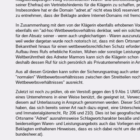
seiner Ehefrau) ein Vertriebshindernis für die Klägerin zu schaffen, 
Insbesondere hat er die Domain "adnet.at" nicht etwa bloß reservier
zu entnehmen, dass der Beklagte andere Internet-Domains mit frem
In Zusammenhang mit dem von der Klägerin ebenfalls erhobenen Vor
ebenfalls ein "ad-hoc-Wettbewerbsverhältnis denkbar, weil ein sol
für den Absatz seiner - wenn auch ungleichartigen - Waren auszunut
weil weder dargetan wurde noch notorisch ist, dass mit dem Ortsname
Bekanntheit hinaus für einen wettbewerbsrechtlichen Schutz erforder
Aufbau ihres Rufs erhebliche Kosten, Mühen oder sonstige Leistungen
Weltberühmtheit des Adneter Marmors kann sich die Klägerin schon d
deshalb dessen Ruf für sich persönlich als Privatunternehmerin in 
Aus all diesen Gründen kann sohin der Sicherungsantrag auch unter 
"normalen" Wettbewerbsverhältnisses zwischen den Streitteilen no
Wettbewerbsverhältnisses" ausreicht.
Zuletzt ist noch zu prüfen, ob ein Verstoß gegen den § 9 Abs 1 UW
eines Unternehmens in einer Weise benützt, die geeignet ist, Verw
diesem auf Unterlassung in Anspruch genommen werden. Dieser Schut
haben, das sich bereits seiner Art nach dazu eignet, eine Untersc
und Immaterialgüterrecht, Rz 206 und 210). Dies ist bei geografisc
Ortsname "Adnet" ausnahmsweise Schlagwortcharakter besäße und Verk
beiderseitigen Waren- und Leistungsangebots auch das Vorliegen ei
Beklagten enthaltenen Hinweises, dass es sich dabei nicht um die o
bundesheer.at).