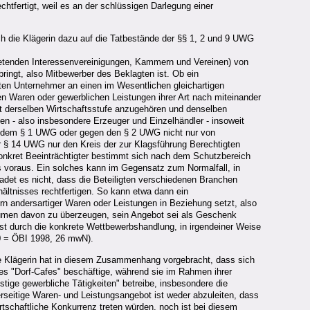
htfertigt, weil es an der schlüssigen Darlegung einer
h die Klägerin dazu auf die Tatbestände der §§ 1, 2 und 9 UWG
retenden Interessenvereinigungen, Kammern und Vereinen) von
ringt, also Mitbewerber des Beklagten ist. Ob ein
gten Unternehmer an einen im Wesentlichen gleichartigen
en Waren oder gewerblichen Leistungen ihrer Art nach miteinander
t derselben Wirtschaftsstufe anzugehören und denselben
n - also insbesondere Erzeuger und Einzelhändler - insoweit
h dem § 1 UWG oder gegen den § 2 UWG nicht nur von
r § 14 UWG nur den Kreis der zur Klagsführung Berechtigten
 konkret Beeinträchtigter bestimmt sich nach dem Schutzbereich
s voraus. Ein solches kann im Gegensatz zum Normalfall, in
det es nicht, dass die Beteiligten verschiedenen Branchen
ltnisses rechtfertigen. So kann etwa dann ein
n andersartiger Waren oder Leistungen in Beziehung setzt, also
lumen davon zu überzeugen, sein Angebot sei als Geschenk
est durch die konkrete Wettbewerbshandlung, in irgendeiner Weise
80 = ÖBI 1998, 26 mwN).
ie Klägerin hat in diesem Zusammenhang vorgebracht, dass sich
s "Dorf-Cafes" beschäftige, während sie im Rahmen ihrer
tige gewerbliche Tätigkeiten" betreibe, insbesondere die
rseitige Waren- und Leistungsangebot ist weder abzuleiten, dass
rtschaftliche Konkurrenz treten würden, noch ist bei diesem