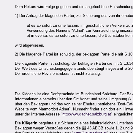
Dem Rekurs wird Folge gegeben und die angefochtene Entscheidung d
1) Der Antrag der klagenden Partei, zur Sicherung des von ihr erhob
a) es ab sofort zu unterlassen, im geschäftlichen Verkehr
Verwendung des Namens "Adnet" zur Kennzeichnung einzurä
b) in eventu: es ab sofort zu unterlassen, die Buchstabenk
wird abgewiesen.
2) Die klagende Partei ist schuldig, der beklagten Partei die mit S
Die klagende Partei ist schuldig, der beklagten Partei die mit S 13
Der Wert des Entscheidungsgegenstands übersteigt insgesamt S 260
Der ordentliche Revisionsrekurs ist nicht zulässig.
Die Klägerin ist eine Dorfgemeinde im Bundesland Salzburg. Der Bek
Informationen einerseits über den Ort Adnet und seine Umgebung (
über den Beklagten und das von seiner Ehefrau betriebene "Dorf-Ca
Website vom Marmordorf Adnet". Nunmehr findet sich dort ein Hinwei
unter der Internet-Adresse "
http://www.adnet.salzburg.at
" eingericht
Die Klägerin
begehrte zur Sicherung eines inhaltsgleichen Unterlas
Beklagten wegen Verstoßes gegen die §§ 43 ABGB sowie 1, 2 und 9 