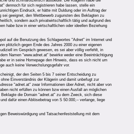
auche und schmarotzerisch ausbeute. Die Klägerin habe die
 dennoch für sich registrieren habe lassen, stelle ein
nrichtigen Eindruck, er hätte mit Duldung oder im Auftrag der
ng sei geeignet, den Wettbewerb zugunsten des Beklagten zu
tlich, sondern auch privatwirtschaftlich tätig und aufgrund des
en habe bzw in einer wirtschaftlichen oder ideellen Beziehung
pol auf die Benutzung des Schlagwortes "Adnet" im Internet und
ann plötzlich gegen Ende des Jahres 2000 zu einer eigenen
iziell im Gespräch gewesen, es sei aber völlig verfehlt, in
dem Namen "www.adnet.at" bewirke weder eine Beeinträchtigung
habe er in seine Homepage den Hinweis, dass es sich nicht um
iege auch keine Verwechslungsgefahr vor.
cheinigt, der den Seiten 5 bis 7 seiner Entscheidung zu
ohne Einverständnis der Klägerin und damit unbefugt zur
resse "adnet.at" zwar Informationen über Adnet, nicht aber von
fgaben nicht erfüllen zu können bzw einen Ausfall an möglichen
r Beklagte die Domain "adnet.at" zu dem Zweck, sich diese
nd dafür einen Ablösebetrag von S 50.000,-- verlange, liege
htigen Beweiswürdigung und Tatsachenfeststellung mit dem