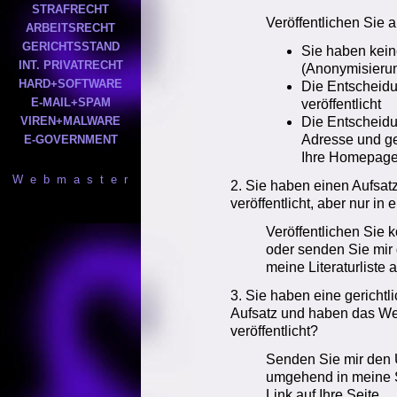
STRAFRECHT
Veröffentlichen Sie au
ARBEITSRECHT
GERICHTSSTAND
Sie haben kei
INT. PRIVATRECHT
(Anonymisierun
HARD+SOFTWARE
Die Entscheidu
E-MAIL+SPAM
veröffentlicht
VIREN+MALWARE
Die Entscheidun
Adresse und ge
E-GOVERNMENT
Ihre Homepag
W e b m a s t e r
2. Sie haben einen Aufsat
veröffentlicht, aber nur i
Veröffentlichen Sie k
oder senden Sie mir d
meine Literaturliste
3. Sie haben eine gericht
Aufsatz und haben das Wer
veröffentlicht?
Senden Sie mir den
umgehend in meine 
Link auf Ihre Seite.