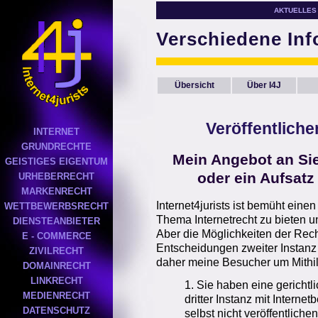
AKTUELLES
Verschiedene In
Übersicht
Über I4J
Veröffentliche
INTERNET
GRUNDRECHTE
Mein Angebot an Sie
GEISTIGES EIGENTUM
oder ein Aufsat
URHEBERRECHT
MARKENRECHT
Internet4jurists ist bemüht eine
WETTBEWERBSRECHT
Thema Internetrecht zu bieten u
DIENSTEANBIETER
Aber die Möglichkeiten der Rec
E - COMMERCE
Entscheidungen zweiter Instanz 
ZIVILRECHT
daher meine Besucher um Mithil
DOMAINRECHT
LINKRECHT
1. Sie haben eine gerichtl
MEDIENRECHT
dritter Instanz mit Interne
DATENSCHUTZ
selbst nicht veröffentliche