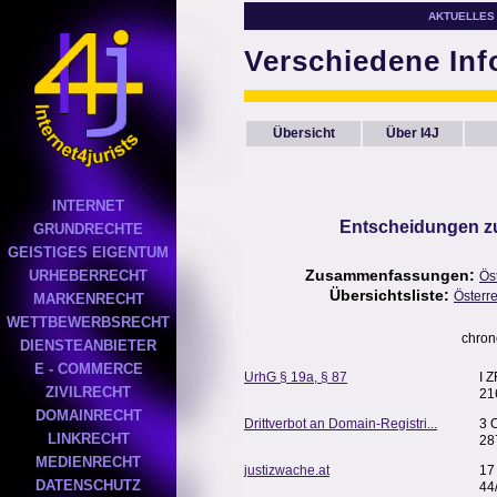
AKTUELLES
Verschiedene In
Übersicht
Über I4J
INTERNET
Entscheidungen zu
GRUNDRECHTE
GEISTIGES EIGENTUM
Zusammenfassungen:
URHEBERRECHT
Ös
Übersichtsliste:
Österr
MARKENRECHT
WETTBEWERBSRECHT
chron
DIENSTEANBIETER
E - COMMERCE
UrhG § 19a, § 87
I 
ZIVILRECHT
21
DOMAINRECHT
Drittverbot an Domain-Registri...
3 
LINKRECHT
28
MEDIENRECHT
justizwache.at
17
DATENSCHUTZ
44