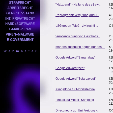
STRAFRECHT
"Halzband" - Haftung des eBay-...
I 
ARBEITSRECHT
11
GERICHTSSTAND
Reprographievergütung auf PC
4 
INT. PRIVATRECHT
22
HARD+SOFTWARE
LSG gegen Tele2 - zivilrechtli...
C-
E-MAIL+SPAM
VIREN+MALWARE
Veröffentlichung von Geschäfts...
2 
E-GOVERNMENT
25
marions-kochbuch gegen bundesl...
5 
18
W e b m a s t e r
Google Adword "Bananabay"
I 
12
Google Adword "pcb"
I 
13
Google Adword "Beta Layout"
I 
30
Klingeltöne für Mobiltelefone
I 
23
"Metall auf Metall"-Sampling
I 
11
Directmedia gg. Uni Freiburg -...
C-