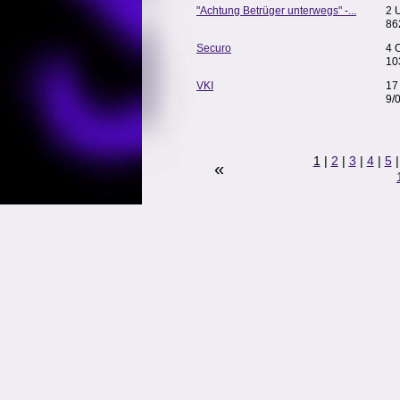
"Achtung Betrüger unterwegs" -...
2 
86
Securo
4 
10
VKI
17
9/
1
|
2
|
3
|
4
|
5
«