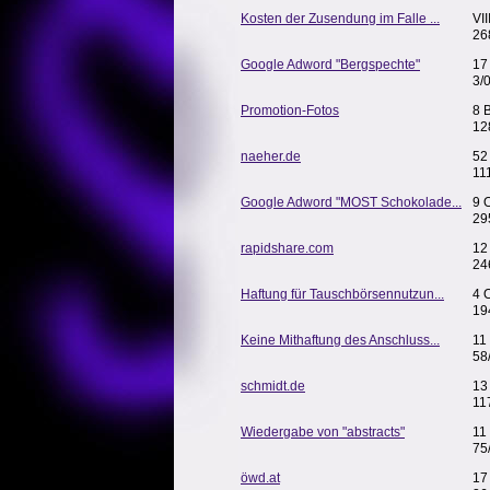
Kosten der Zusendung im Falle ...
VII
26
Google Adword "Bergspechte"
17
3/
Promotion-Fotos
8 
12
naeher.de
52
11
Google Adword "MOST Schokolade...
9 
29
rapidshare.com
12
24
Haftung für Tauschbörsennutzun...
4 
19
Keine Mithaftung des Anschluss...
11
58
schmidt.de
13
11
Wiedergabe von "abstracts"
11
75
öwd.at
17