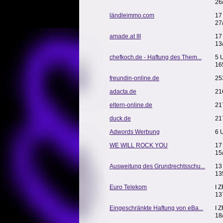
26
ländleimmo.com
17
27
amade.at III
17
13
chefkoch.de - Haftung des Them...
5 
16
freundin-online.de
25
adacta.de
21
eltern-online.de
21
duck.de
21
Adwords Werbung
6 
WE WILL ROCK YOU
17
15
Ausweitung des Grundrechtsschu...
13
13
Euro Telekom
I 
13
Eingeschränkte Haftung von eBa...
I 
18