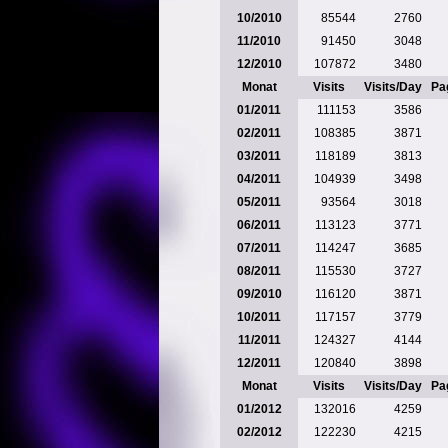
10/2010
85544
2760
11/2010
91450
3048
12/2010
107872
3480
Monat
Visits
Visits/Day
Pa
01/2011
111153
3586
02/2011
108385
3871
03/2011
118189
3813
04/2011
104939
3498
05/2011
93564
3018
06/2011
113123
3771
07/2011
114247
3685
08/2011
115530
3727
09/2010
116120
3871
10/2011
117157
3779
11/2011
124327
4144
12/2011
120840
3898
Monat
Visits
Visits/Day
Pa
01/2012
132016
4259
02/2012
122230
4215