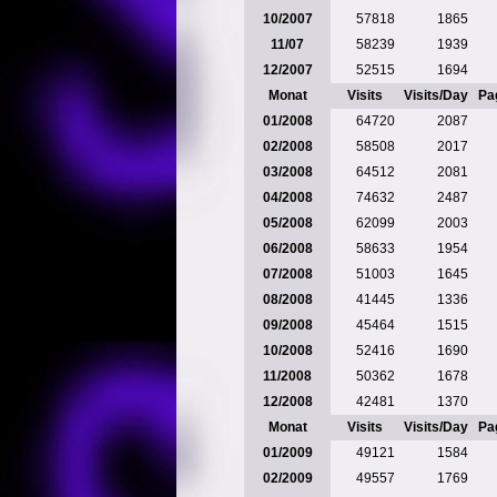
10/2007
57818
1865
11/07
58239
1939
12/2007
52515
1694
Monat
Visits
Visits/Day
Pa
01/2008
64720
2087
02/2008
58508
2017
03/2008
64512
2081
04/2008
74632
2487
05/2008
62099
2003
06/2008
58633
1954
07/2008
51003
1645
08/2008
41445
1336
09/2008
45464
1515
10/2008
52416
1690
11/2008
50362
1678
12/2008
42481
1370
Monat
Visits
Visits/Day
Pa
01/2009
49121
1584
02/2009
49557
1769