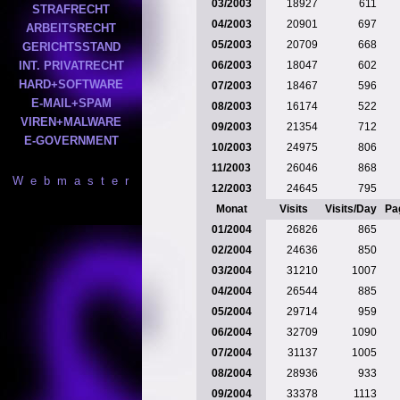
03/2003
18927
611
STRAFRECHT
04/2003
20901
697
ARBEITSRECHT
05/2003
20709
668
GERICHTSSTAND
INT. PRIVATRECHT
06/2003
18047
602
HARD+SOFTWARE
07/2003
18467
596
E-MAIL+SPAM
08/2003
16174
522
VIREN+MALWARE
09/2003
21354
712
E-GOVERNMENT
10/2003
24975
806
11/2003
26046
868
W e b m a s t e r
12/2003
24645
795
Monat
Visits
Visits/Day
Pa
01/2004
26826
865
02/2004
24636
850
03/2004
31210
1007
04/2004
26544
885
05/2004
29714
959
06/2004
32709
1090
07/2004
31137
1005
08/2004
28936
933
09/2004
33378
1113