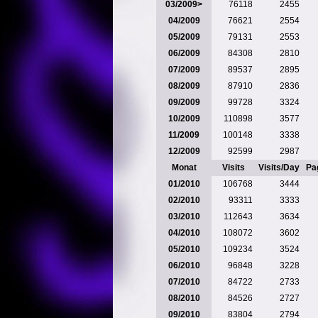
03/2009>
76118
2455
04/2009
76621
2554
05/2009
79131
2553
06/2009
84308
2810
07/2009
89537
2895
08/2009
87910
2836
09/2009
99728
3324
10/2009
110898
3577
11/2009
100148
3338
12/2009
92599
2987
Monat
Visits
Visits/Day
Pa
01/2010
106768
3444
02/2010
93311
3333
03/2010
112643
3634
04/2010
108072
3602
05/2010
109234
3524
06/2010
96848
3228
07/2010
84722
2733
08/2010
84526
2727
09/2010
83804
2794