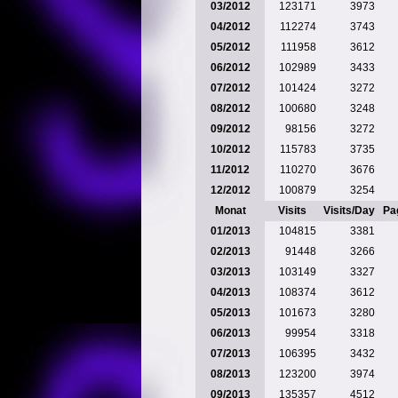
03/2012
123171
3973
04/2012
112274
3743
05/2012
111958
3612
06/2012
102989
3433
07/2012
101424
3272
08/2012
100680
3248
09/2012
98156
3272
10/2012
115783
3735
11/2012
110270
3676
12/2012
100879
3254
Monat
Visits
Visits/Day
Pa
01/2013
104815
3381
02/2013
91448
3266
03/2013
103149
3327
04/2013
108374
3612
05/2013
101673
3280
06/2013
99954
3318
07/2013
106395
3432
08/2013
123200
3974
09/2013
135357
4512