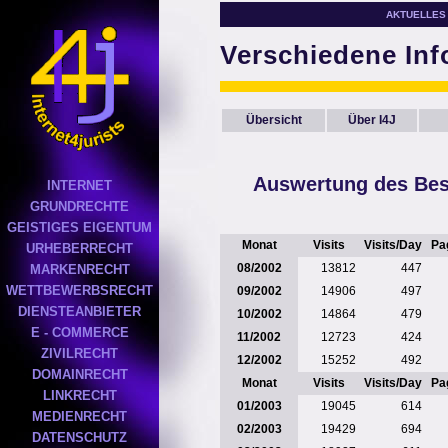
AKTUELLES
Verschiedene In
Übersicht
Über I4J
Auswertung des Bes
INTERNET
GRUNDRECHTE
GEISTIGES EIGENTUM
Monat
Visits
Visits/Day
Pa
URHEBERRECHT
08/2002
13812
447
MARKENRECHT
WETTBEWERBSRECHT
09/2002
14906
497
DIENSTEANBIETER
10/2002
14864
479
E - COMMERCE
11/2002
12723
424
ZIVILRECHT
12/2002
15252
492
DOMAINRECHT
Monat
Visits
Visits/Day
Pa
LINKRECHT
01/2003
19045
614
MEDIENRECHT
02/2003
19429
694
DATENSCHUTZ