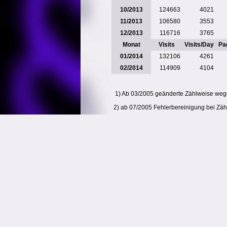
10/2013
124663
4021
11/2013
106580
3553
12/2013
116716
3765
Monat
Visits
Visits/Day
Pa
01/2014
132106
4261
02/2014
114909
4104
1)
Ab 03/2005 geänderte Zählweise weg
2)
ab 07/2005 Fehlerbereinigung bei Zä