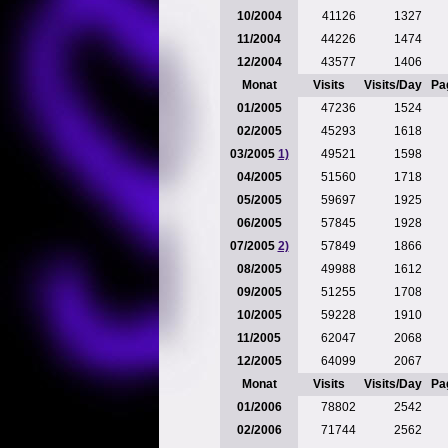
10/2004
41126
1327
11/2004
44226
1474
12/2004
43577
1406
Monat
Visits
Visits/Day
Pa
01/2005
47236
1524
02/2005
45293
1618
03/2005
1)
49521
1598
04/2005
51560
1718
05/2005
59697
1925
06/2005
57845
1928
07/2005
2)
57849
1866
08/2005
49988
1612
09/2005
51255
1708
10/2005
59228
1910
11/2005
62047
2068
12/2005
64099
2067
Monat
Visits
Visits/Day
Pa
01/2006
78802
2542
02/2006
71744
2562