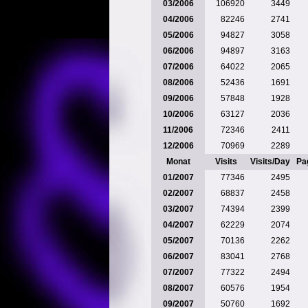
03/2006
106920
3449
04/2006
82246
2741
05/2006
94827
3058
06/2006
94897
3163
07/2006
64022
2065
08/2006
52436
1691
09/2006
57848
1928
10/2006
63127
2036
11/2006
72346
2411
12/2006
70969
2289
Monat
Visits
Visits/Day
Pa
01/2007
77346
2495
02/2007
68837
2458
03/2007
74394
2399
04/2007
62229
2074
05/2007
70136
2262
06/2007
83041
2768
07/2007
77322
2494
08/2007
60576
1954
09/2007
50760
1692