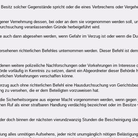
Besitz solcher Gegenstände spricht oder die eines Verbrechens oder Vergehen
gener Vernehmung dessen, bei oder an dem sie vorgenommen werden soll, und
 Durchsuchung veranlassenden Gründe herbeigeführt wird.
wie auch dann abgesehen werden, wenn Gefahr im Verzug ist oder wenn die 
versehenen richterlichen Befehles unternommen werden. Dieser Befehl ist dem 
n weitere polizeiliche Nachforschungen oder Vorkehrungen im Interesse der ö
rde vorläufig in Kenntnis zu setzen, damit ein Abgeordneter dieser Behörde
derlichen Vorkehrungen verschaffen könne.
Verzug auch ohne richterlichen Befehl eine Hausdurchsuchung von Gerichtsb
ng zu versehen, die er dem Beteiligten vorzuweisen hat.
ie Sicherheitsorgane aus eigener Macht vorgenommen werden, wenn gegen je
ichen Ruf als einer strafbaren Handlung verdächtig bezeichnet oder im Besitze
ich oder doch binnen der nächsten vierundzwanzig Stunden die Bescheinigung
g alles unnötigen Aufsehens, jeder nicht unumgänglich nötigen Belästigung 