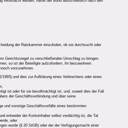
ng verursacht wurden, haftet der Bund ausschließlich nach den
ntscheidung der Ratskammer einzuholen, ob sie durchsucht oder
dem Gerichtssiegel zu verschließenden Umschlag zu bringen.
, so ist der Beteiligte aufzufordern, ihr beizuwohnen.
dennoch vorzunehmen.
/1993) und dies zur Aufklärung eines Verbrechens oder eines
n,
gt ist oder für sie bevollmächtigt ist, und, soweit dies der Fall
habers der Geschäftsverbindung und über seine
e und sonstige Geschäftsvorfälle eines bestimmten
d entweder der Kontoinhaber selbst verdächtig ist, die Tat
werde, oder
fangen wurde (§ 20 StGB) oder der der Verfügungsmacht einer