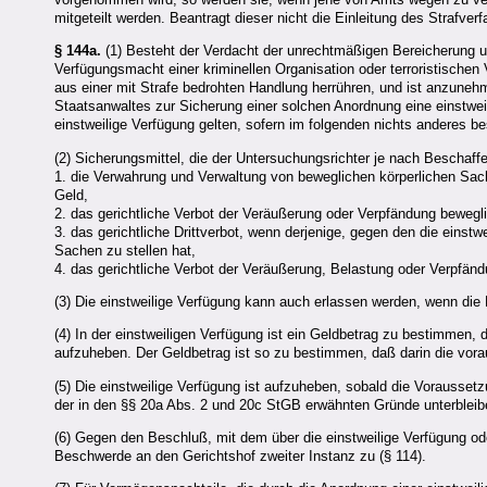
mitgeteilt werden. Beantragt dieser nicht die Einleitung des Straf
§ 144a.
(1) Besteht der Verdacht der unrechtmäßigen Bereicherung 
Verfügungsmacht einer kriminellen Organisation oder terroristischen 
aus einer mit Strafe bedrohten Handlung herrühren, und ist anzuneh
Staatsanwaltes zur Sicherung einer solchen Anordnung eine einstweil
einstweilige Verfügung gelten, sofern im folgenden nichts anderes 
(2) Sicherungsmittel, die der Untersuchungsrichter je nach Beschaf
1. die Verwahrung und Verwaltung von beweglichen körperlichen Sache
Geld,
2. das gerichtliche Verbot der Veräußerung oder Verpfändung bewegli
3. das gerichtliche Drittverbot, wenn derjenige, gegen den die einst
Sachen zu stellen hat,
4. das gerichtliche Verbot der Veräußerung, Belastung oder Verpfänd
(3) Die einstweilige Verfügung kann auch erlassen werden, wenn die
(4) In der einstweiligen Verfügung ist ein Geldbetrag zu bestimmen,
aufzuheben. Der Geldbetrag ist so zu bestimmen, daß darin die vorau
(5) Die einstweilige Verfügung ist aufzuheben, sobald die Vorausse
der in den §§ 20a Abs. 2 und 20c StGB erwähnten Gründe unterbleib
(6) Gegen den Beschluß, mit dem über die einstweilige Verfügung od
Beschwerde an den Gerichtshof zweiter Instanz zu (§ 114).