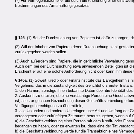
(7) Für Vermögensnachteile, die durch die Anordnung einer einstweil
Bestimmungen des Amtshaftungsgesetzes.
§ 145.
(1) Bei der Durchsuchung von Papieren ist dafür zu sorgen, d
(2) Will der Inhaber von Papieren deren Durchsuchung nicht gestatte
zurückgegeben werden sollen.
(3) Auch außerdem sind Papiere, die in gerichtliche Verwahrung gen
Auch dem bei der Durchsuchung etwa anwesenden Beteiligten ist die 
Erscheint er auf eine solche Aufforderung nicht oder kann ihm dies
§ 145a.
(1) Soweit Kredit- oder Finanzinstitute das Bankgeheimnis 
Vergehens, das in die Zuständigkeit des Gerichtshofs erster Instanz fäl
1. den Namen, sonstige ihnen bekannte Daten über die Identität des
2. Auskunft zu erteilen, ob eine verdächtige Person eine Geschäftsverb
ist, alle zur genauen Bezeichnung dieser Geschäftsverbindung erfor
Verfügungsberechtigung zu übermitteln,
3. alle Urkunden und anderen Unterlagen über Art und Umfang der
vergangenen oder zukünftigen Zeitraums herauszugeben, wenn auf 
a) die Geschäftsverbindung einer Person mit dem Kredit- oder Finan
begangen zu haben, oder zu erwarten ist, dass eine der Tat verdäch
b) die Geschäftsverbindung werde für die Transaktion eines Vermöge