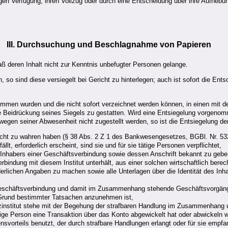
igen Verfügung, ihren Vollzug oder durch eine Entscheidung über ihre Aufhebu
III. Durchsuchung und Beschlagnahme von Papieren
aß deren Inhalt nicht zur Kenntnis unbefugter Personen gelange.
n, so sind diese versiegelt bei Gericht zu hinterlegen; auch ist sofort die E
ommen wurden und die nicht sofort verzeichnet werden können, in einen mit 
Beidrückung seines Siegels zu gestatten. Wird eine Entsiegelung vorgenommen
e wegen seiner Abwesenheit nicht zugestellt werden, so ist die Entsiegelung 
nicht zu wahren haben (§ 38 Abs. 2 Z 1 des Bankwesengesetzes, BGBl. Nr. 532
lt, erforderlich erscheint, sind sie und für sie tätige Personen verpflichtet,
 Inhabers einer Geschäftsverbindung sowie dessen Anschrift bekannt zu gebe
indung mit diesem Institut unterhält, aus einer solchen wirtschaftlich berechti
derlichen Angaben zu machen sowie alle Unterlagen über die Identität des In
 Geschäftsverbindung und damit im Zusammenhang stehende Geschäftsvorgäng
Grund bestimmter Tatsachen anzunehmen ist,
zinstitut stehe mit der Begehung der strafbaren Handlung im Zusammenhang un
tige Person eine Transaktion über das Konto abgewickelt hat oder abwickeln 
nsvorteils benutzt, der durch strafbare Handlungen erlangt oder für sie emp