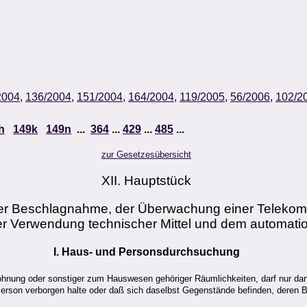
2004
,
136/2004
,
151/2004
,
164/2004
,
119/2005
,
56/2006
,
102/2
h
149k
149n
...
364
...
429
...
485
...
zur Gesetzesübersicht
XII. Hauptstück
r Beschlagnahme, der Überwachung einer Telekomm
 Verwendung technischer Mittel und dem automatio
I. Haus- und Personsdurchsuchung
hnung oder sonstiger zum Hauswesen gehöriger Räumlichkeiten, darf nur da
Person verborgen halte oder daß sich daselbst Gegenstände befinden, deren 