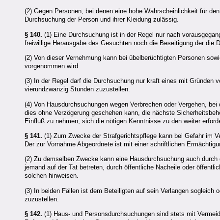
(2) Gegen Personen, bei denen eine hohe Wahrscheinlichkeit für den 
Durchsuchung der Person und ihrer Kleidung zulässig.
§ 140.
(1) Eine Durchsuchung ist in der Regel nur nach vorausgegan
freiwillige Herausgabe des Gesuchten noch die Beseitigung der die
(2) Von dieser Vernehmung kann bei übelberüchtigten Personen so
vorgenommen wird.
(3) In der Regel darf die Durchsuchung nur kraft eines mit Gründen 
vierundzwanzig Stunden zuzustellen.
(4) Von Hausdurchsuchungen wegen Verbrechen oder Vergehen, bei dene
dies ohne Verzögerung geschehen kann, die nächste Sicherheitsbehö
Einfluß zu nehmen, sich die nötigen Kenntnisse zu den weiter erfor
§ 141.
(1) Zum Zwecke der Strafgerichtspflege kann bei Gefahr im 
Der zur Vornahme Abgeordnete ist mit einer schriftlichen Ermächtigu
(2) Zu demselben Zwecke kann eine Hausdurchsuchung auch durch d
jemand auf der Tat betreten, durch öffentliche Nacheile oder öffentl
solchen hinweisen.
(3) In beiden Fällen ist dem Beteiligten auf sein Verlangen sogle
zuzustellen.
§ 142.
(1) Haus- und Personsdurchsuchungen sind stets mit Vermeidun