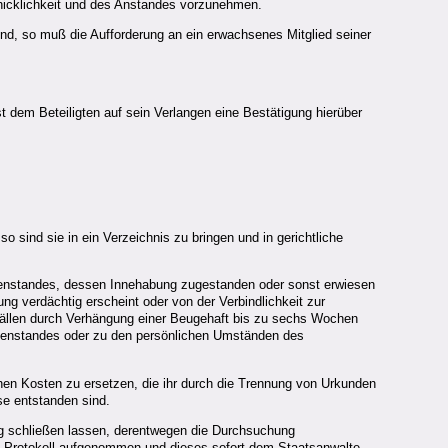
hicklichkeit und des Anstandes vorzunehmen.
send, so muß die Aufforderung an ein erwachsenes Mitglied seiner
t dem Beteiligten auf sein Verlangen eine Bestätigung hierüber
 sind sie in ein Verzeichnis zu bringen und in gerichtliche
genstandes, dessen Innehabung zugestanden oder sonst erwiesen
ung verdächtig erscheint oder von der Verbindlichkeit zur
 Fällen durch Verhängung einer Beugehaft bis zu sechs Wochen
egenstandes oder zu den persönlichen Umständen des
ichen Kosten zu ersetzen, die ihr durch die Trennung von Urkunden
e entstanden sind.
g schließen lassen, derentwegen die Durchsuchung
s Protokoll aufgenommen und dieses sofort dem Staatsanwalte