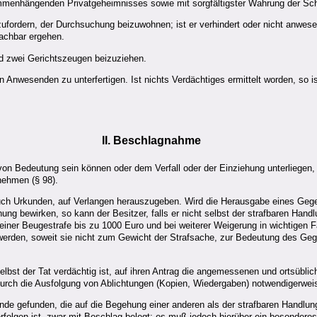
mmenhängenden Privatgeheimnisses sowie mit sorgfältigster Wahrung der Sc
ufzufordern, der Durchsuchung beizuwohnen; ist er verhindert oder nicht anwe
achbar ergehen.
nd zwei Gerichtszeugen beizuziehen.
 Anwesenden zu unterfertigen. Ist nichts Verdächtiges ermittelt worden, so is
II. Beschlagnahme
 Bedeutung sein können oder dem Verfall oder der Einziehung unterliegen, so
nehmen (§ 98).
 auch Urkunden, auf Verlangen herauszugeben. Wird die Herausgabe eines Ge
ng bewirken, so kann der Besitzer, falls er nicht selbst der strafbaren Handl
 einer Beugestrafe bis zu 1000 Euro und bei weiterer Weigerung in wichtigen
werden, soweit sie nicht zum Gewicht der Strafsache, zur Bedeutung des G
selbst der Tat verdächtig ist, auf ihren Antrag die angemessenen und ortsübl
urch die Ausfolgung von Ablichtungen (Kopien, Wiedergaben) notwendigerweis
e gefunden, die auf die Begehung einer anderen als der strafbaren Handlun
olgen ist, zwar mit Beschlag belegt; es muß jedoch hierüber ein besondere