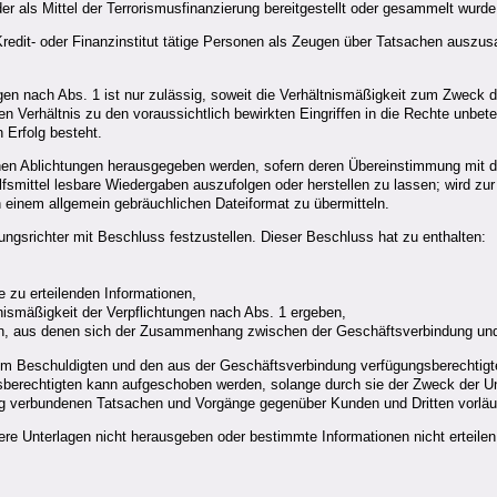
oder als Mittel der Terrorismusfinanzierung bereitgestellt oder gesammelt wurd
redit- oder Finanzinstitut tätige Personen als Zeugen über Tatsachen auszus
ngen nach Abs. 1 ist nur zulässig, soweit die Verhältnismäßigkeit zum Zweck
Verhältnis zu den voraussichtlich bewirkten Eingriffen in die Rechte unbeteil
 Erfolg besteht.
nnen Ablichtungen herausgegeben werden, sofern deren Übereinstimmung mit d
Hilfsmittel lesbare Wiedergaben auszufolgen oder herstellen zu lassen; wird 
n einem allgemein gebräuchlichen Dateiformat zu übermitteln.
ngsrichter mit Beschluss festzustellen. Dieser Beschluss hat zu enthalten:
 zu erteilenden Informationen,
tnismäßigkeit der Verpflichtungen nach Abs. 1 ergeben,
chen, aus denen sich der Zusammenhang zwischen der Geschäftsverbindung un
, dem Beschuldigten und den aus der Geschäftsverbindung verfügungsberechtig
sberechtigten kann aufgeschoben werden, solange durch sie der Zweck der Unt
nung verbundenen Tatsachen und Vorgänge gegenüber Kunden und Dritten vorläu
dere Unterlagen nicht herausgeben oder bestimmte Informationen nicht erteile