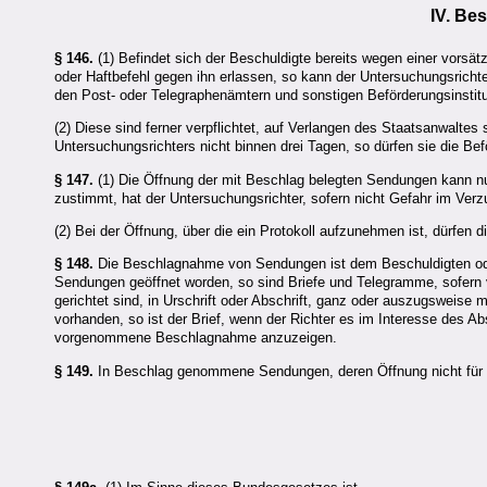
IV. Be
§ 146.
(1) Befindet sich der Beschuldigte bereits wegen einer vorsätz
oder Haftbefehl gegen ihn erlassen, so kann der Untersuchungsricht
den Post- oder Telegraphenämtern und sonstigen Beförderungsinstitut
(2) Diese sind ferner verpflichtet, auf Verlangen des Staatsanwalte
Untersuchungsrichters nicht binnen drei Tagen, so dürfen sie die Bef
§ 147.
(1) Die Öffnung der mit Beschlag belegten Sendungen kann n
zustimmt, hat der Untersuchungsrichter, sofern nicht Gefahr im Ver
(2) Bei der Öffnung, über die ein Protokoll aufzunehmen ist, dürfen
§ 148.
Die Beschlagnahme von Sendungen ist dem Beschuldigten ode
Sendungen geöffnet worden, so sind Briefe und Telegramme, sofern vo
gerichtet sind, in Urschrift oder Abschrift, ganz oder auszugsweise 
vorhanden, so ist der Brief, wenn der Richter es im Interesse des A
vorgenommene Beschlagnahme anzuzeigen.
§ 149.
In Beschlag genommene Sendungen, deren Öffnung nicht für nö