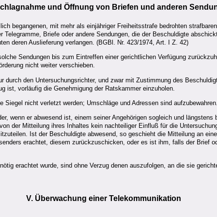
schlagnahme und Öffnung von Briefen und anderen Sendu
lich begangenen, mit mehr als einjähriger Freiheitsstrafe bedrohten strafbare
er Telegramme, Briefe oder andere Sendungen, die der Beschuldigte abschickt
en deren Auslieferung verlangen. (BGBl. Nr. 423/1974, Art. I Z. 42)
s solche Sendungen bis zum Eintreffen einer gerichtlichen Verfügung zurückzu
örderung nicht weiter verschieben.
ur durch den Untersuchungsrichter, und zwar mit Zustimmung des Beschuldig
zug ist, vorläufig die Genehmigung der Ratskammer einzuholen.
 die Siegel nicht verletzt werden; Umschläge und Adressen sind aufzubewahren
r, wenn er abwesend ist, einem seiner Angehörigen sogleich und längstens
n der Mitteilung ihres Inhaltes kein nachteiliger Einfluß für die Untersuchun
mitzuteilen. Ist der Beschuldigte abwesend, so geschieht die Mitteilung an e
bsenders erachtet, diesem zurückzuschicken, oder es ist ihm, falls der Brief
tig erachtet wurde, sind ohne Verzug denen auszufolgen, an die sie gerichte
V. Überwachung einer Telekommunikation