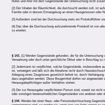
Rufes und ihrer mit dem Gegenstande der Untersuchung nicht zusa
(2) Der Inhaber der Räumlichkeit, die durchsucht werden soll, ist a
Familie oder in dessen Ermangelung an einen Hausgenossen oder N
(3) Außerdem sind bei der Durchsuchung stets ein Protokollführer u
(4) Das über die Durchsuchung aufzunehmende Protokoll ist von allen
zu erteilen.
§ 143.
(1) Werden Gegenstände gefunden, die für die Untersuchung von
Verwahrung oder doch unter gerichtliche Obhut oder in Beschlag zu 
(2) Jedermann ist verpflichtet, solche Gegenstände, insbesondere
ist, verweigert und läßt sich die Abnahme nicht durch Hausdurchsuchu
Ablegung eines Zeugnisses gesetzlich befreit ist, durch Verhängung
dazu angehalten werden. Diese Beugemittel dürfen nur angewendet 
Herausgabepflichtigen außer Verhältnis stehen.
(3) Der zur Herausgabe verpflichteten Person sind, soweit sie nicht 
oder sonstigen beweiserheblichen Gegenständen von anderen oder d
§ 144.
Werden bei einer Haus- oder Personsdurchsuchung Gegenständ
vorgenommen wird, so werden sie, wenn jene von Amts wegen zu verf