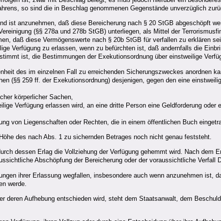
verfahrens, so sind die in Beschlag genommenen Gegenstände unverzüglich zur
und ist anzunehmen, daß diese Bereicherung nach § 20 StGB abgeschöpft wer
Vereinigung (§§ 278a und 278b StGB) unterliegen, als Mittel der Terrorismusf
men, daß diese Vermögenswerte nach § 20b StGB für verfallen zu erklären sei
ige Verfügung zu erlassen, wenn zu befürchten ist, daß andernfalls die Einbr
bestimmt ist, die Bestimmungen der Exekutionsordnung über einstweilige Ver
fenheit des im einzelnen Fall zu erreichenden Sicherungszweckes anordnen ka
n (§§ 259 ff. der Exekutionsordnung) desjenigen, gegen den eine einstweilige
cher körperlicher Sachen,
weilige Verfügung erlassen wird, an eine dritte Person eine Geldforderung od
ung von Liegenschaften oder Rechten, die in einem öffentlichen Buch eingetr
 Höhe des nach Abs. 1 zu sichernden Betrages noch nicht genau feststeht.
 durch dessen Erlag die Vollziehung der Verfügung gehemmt wird. Nach dem Erl
ssichtliche Abschöpfung der Bereicherung oder der voraussichtliche Verfall 
tzungen ihrer Erlassung wegfallen, insbesondere auch wenn anzunehmen ist, d
en werde.
er deren Aufhebung entschieden wird, steht dem Staatsanwalt, dem Beschuldig