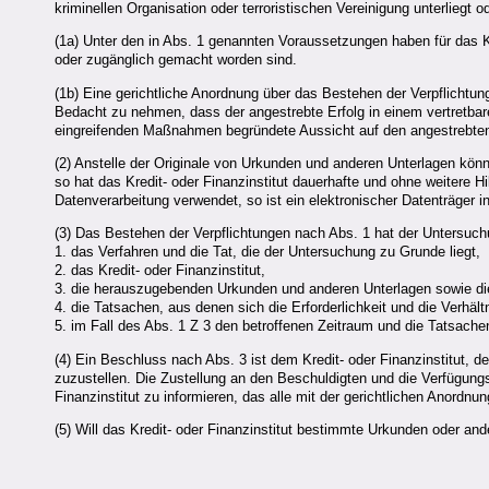
kriminellen Organisation oder terroristischen Vereinigung unterliegt 
(1a) Unter den in Abs. 1 genannten Voraussetzungen haben für das K
oder zugänglich gemacht worden sind.
(1b) Eine gerichtliche Anordnung über das Bestehen der Verpflichtu
Bedacht zu nehmen, dass der angestrebte Erfolg in einem vertretbaren 
eingreifenden Maßnahmen begründete Aussicht auf den angestrebten
(2) Anstelle der Originale von Urkunden und anderen Unterlagen kö
so hat das Kredit- oder Finanzinstitut dauerhafte und ohne weitere 
Datenverarbeitung verwendet, so ist ein elektronischer Datenträger i
(3) Das Bestehen der Verpflichtungen nach Abs. 1 hat der Untersuchu
1. das Verfahren und die Tat, die der Untersuchung zu Grunde liegt,
2. das Kredit- oder Finanzinstitut,
3. die herauszugebenden Urkunden und anderen Unterlagen sowie die
4. die Tatsachen, aus denen sich die Erforderlichkeit und die Verhäl
5. im Fall des Abs. 1 Z 3 den betroffenen Zeitraum und die Tatsa
(4) Ein Beschluss nach Abs. 3 ist dem Kredit- oder Finanzinstitut
zuzustellen. Die Zustellung an den Beschuldigten und die Verfügung
Finanzinstitut zu informieren, das alle mit der gerichtlichen Anord
(5) Will das Kredit- oder Finanzinstitut bestimmte Urkunden oder an