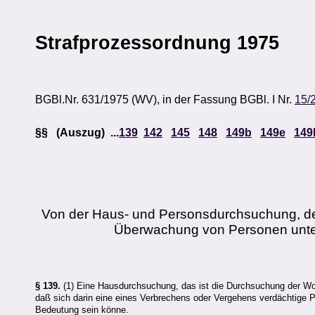
Strafprozessordnung 1975
BGBl.Nr. 631/1975 (WV), in der Fassung BGBl. I Nr.
15/
§§ (Auszug) ...
139
142
145
148
149b
149e
149
Von der Haus- und Personsdurchsuchung, de
Überwachung von Personen unter
§ 139.
(1) Eine Hausdurchsuchung, das ist die Durchsuchung der Wo
daß sich darin eine eines Verbrechens oder Vergehens verdächtige 
Bedeutung sein könne.